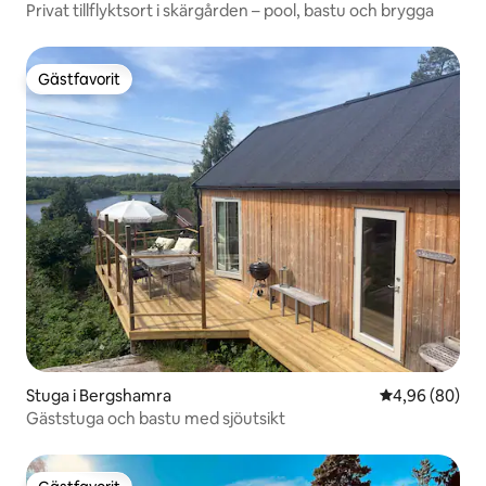
Privat tillflyktsort i skärgården – pool, bastu och brygga
Gästfavorit
Gästfavorit
Stuga i Bergshamra
4,96 av 5 i g
4,96 (80)
Gäststuga och bastu med sjöutsikt