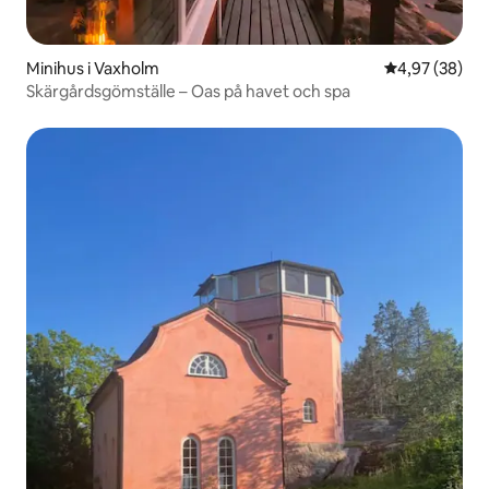
Minihus i Vaxholm
4,97 av 5 i g
4,97 (38)
Skärgårdsgömställe – Oas på havet och spa