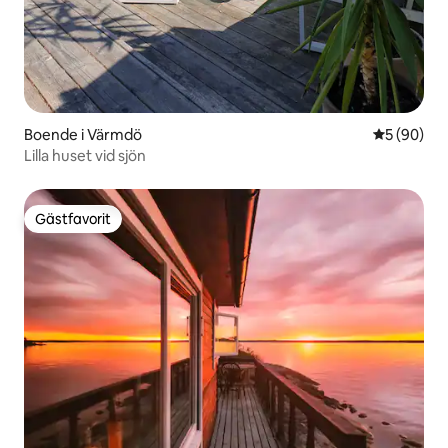
Boende i Värmdö
5 av 5 i g
5 (90)
Lilla huset vid sjön
Gästfavorit
Gästfavorit