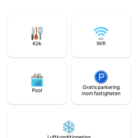
byggnad. Dusch ing
Vaxholmsbåten frå
centrala Stockholm
Sollenkroka brygga.
kajakuthyrning oc
Promenera runt ön 
badberget i solne
Kök
Wifi
Gratis parkering
Pool
inom fastigheten
Luftkonditionering