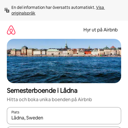
Hoppa
En del information har översatts automatiskt. 
Visa 
till
originalspråk
innehåll
Hyr ut på Airbnb
Semesterboende i Lådna
Hitta och boka unika boenden på Airbnb
Plats
När resultaten är tillgängliga kan du navigera med upp- och ned