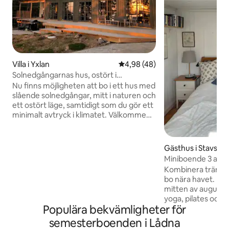
Villa i Yxlan
4,98 av 5 i genomsnittligt be
4,98 (48)
Solnedgångarnas hus, ostört i
Stockholms skärgård
Nu finns möjligheten att bo i ett hus med
slående solnedgångar, mitt i naturen och
ett ostört läge, samtidigt som du gör ett
minimalt avtryck i klimatet. Välkommen
att boka vårt hus till ett förmånligt
”prova-på” pris. Vårt hus i Stockholms
skärgård har ett unikt läge, är helt
Gästhus i Stavsud
självförsörjande på el genom solceller,
Miniboende 3 av 3
och inte uppkopplat till elnätet. Huset är
uteplats
Kombinera tränin
”off grid” och det finns bara några
bo nära havet. M
skönhetsfläckar kvar. Vandringsleden
mitten av augusti
Stockholm Archipelago Trail (SAT)
yoga, pilates och 
passerar i närheten av huset.
Populära bekvämligheter för
värden håller som
är ett av tre i en h
semesterboenden i Lådna
varje rum. Torrtoa 