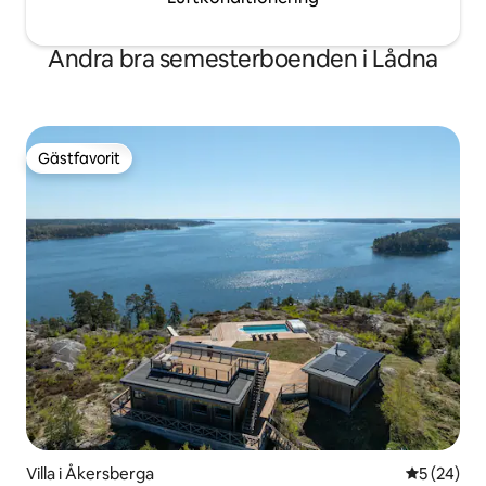
Andra bra semesterboenden i Lådna
Gästfavorit
Gästfavorit
Villa i Åkersberga
5 av 5 i g
5 (24)