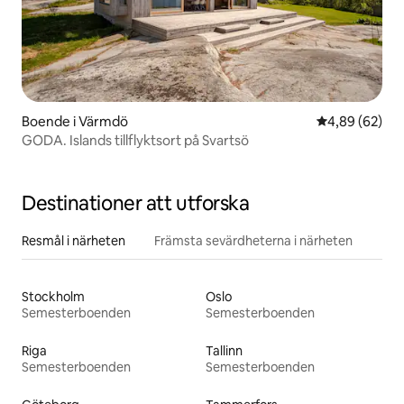
Boende i Värmdö
4,89 av 5 i g
4,89 (62)
GODA. Islands tillflyktsort på Svartsö
Destinationer att utforska
Resmål i närheten
Främsta sevärdheterna i närheten
Stockholm
Oslo
Semesterboenden
Semesterboenden
Riga
Tallinn
Semesterboenden
Semesterboenden