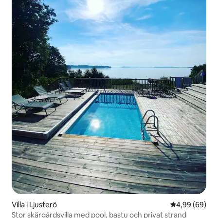
Villa i Ljusterö
4,99 av 5 i g
4,99 (69)
Stor skärgårdsvilla med pool, bastu och privat strand