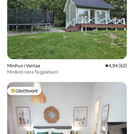
Minihus i Vantaa
4,94 av 5 i g
4,94 (62)
Minikoti nära flygplatsen!
Gästfavorit
Populär gästfavorit