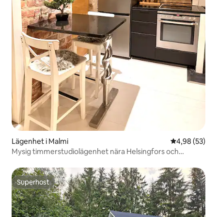
Lägenhet i Malmi
4,98 av 5 i g
4,98 (53)
Mysig timmerstudiolägenhet nära Helsingfors och
flygplatsen + bastu!
Superhost
Superhost