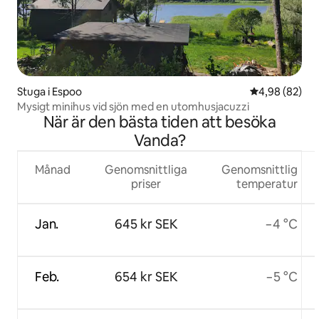
Stuga i Espoo
4,98 av 5 i g
4,98 (82)
Mysigt minihus vid sjön med en utomhusjacuzzi
När är den bästa tiden att besöka
Vanda?
Månad
Genomsnittliga
Genomsnittlig
priser
temperatur
Jan.
645 kr SEK
−4 °C
Feb.
654 kr SEK
−5 °C