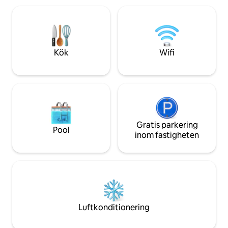
Stora livsmedelsbutiker (Prisma, K-
Supermarket / 200 m / öppet 06:00–
00:00) och massor av restauranger i
närheten. En uppvärmd parkeringsplats i
garaget är tillgänglig mot en extra avgift.
Kök
Wifi
Gratis parkering
Pool
inom fastigheten
Luftkonditionering