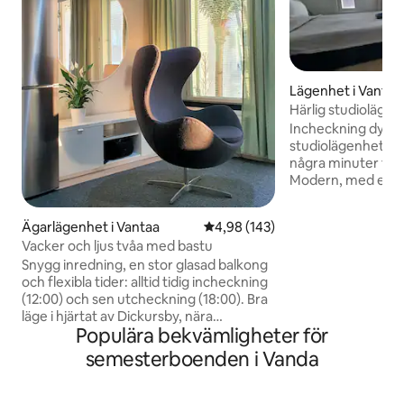
Lägenhet i Vantaa
Härlig studiolägen
tågstation 24h in
Incheckning dygne
studiolägenhet me
några minuter från 
Modern, med en fa
söderut. Flexibel 
nyckelupphämtning
Ägarlägenhet i Vantaa
4,98 av 5 i genomsnittligt bety
4,98 (143)
ange! Lägenheten
Vacker och ljus tvåa med bastu
sängkläder redo (fö
Snygg inredning, en stor glasad balkong
personer, beroend
och flexibla tider: alltid tidig incheckning
Ingång endast på
(12:00) och sen utcheckning (18:00). Bra
Snabbtåg till och f
läge i hjärtat av Dickursby, nära
checka in så sent d
Populära bekvämligheter för
flygplatsen. 10 minuters promenad till
inte finns något b
tågstationen, med direkt tillgång till
nyckeln! Resesäng för småbarn finns
semesterboenden i Vanda
flygplatsen (10 minuter) eller Helsingfors
tillgänglig på begä
centrum (15 minuter). Alla
långdistanståg stannar också i Dickursby.