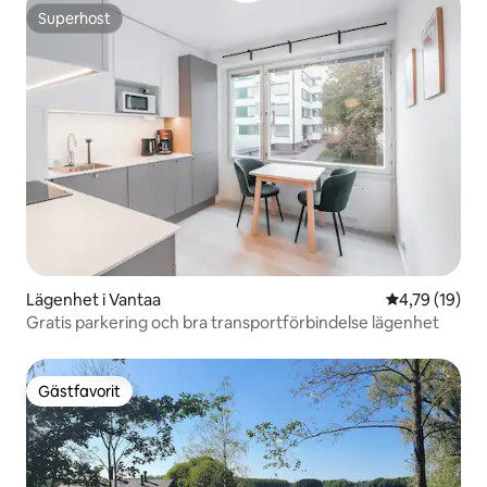
Superhost
Superhost
Lägenhet i Vantaa
4,79 av 5 i g
4,79 (19)
Gratis parkering och bra transportförbindelse lägenhet
Gästfavorit
Gästfavorit