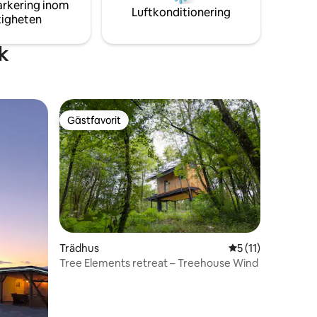
idning,
arkering inom
Luftkonditionering
pis.
tigheten
k
Gästfavorit
Gästfavorit
Trädhus
5 av 5 i genomsni
5 (11)
Tree Elements retreat – Treehouse Wind