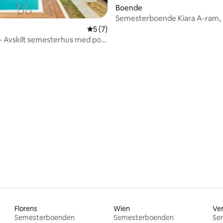
Boende
Semesterboende Kiara A-ram, 
Jacuzzi, Bastu
tligt betyg, 14 omdömen
5 av 5 i genomsnittligt betyg, 7 omdöm
5 (7)
a – Avskilt semesterhus med pool
Florens
Wien
Ve
Semesterboenden
Semesterboenden
Se