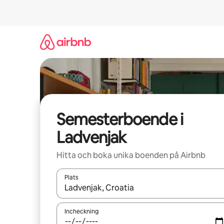
Hoppa
till
innehåll
Semesterboende i
Ladvenjak
Hitta och boka unika boenden på Airbnb
Plats
När resultaten är tillgängliga kan du navigera me
Incheckning