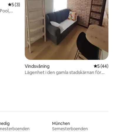
5 av 5 i genomsnittligt betyg, 3 omdömen
5 (3)
Pool,
en
Vindsvåning
5 av 5 i genomsnit
5 (44)
Lägenhet i den gamla stadskärnan för
två personer
nedig
München
mesterboenden
Semesterboenden