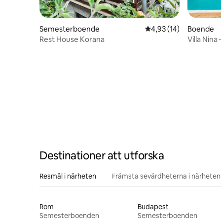
Semesterboende
4,93 av 5 i genomsnit
4,93 (14)
Boende
Rest House Korana
Villa Nin
och bastu
Destinationer att utforska
Resmål i närheten
Främsta sevärdheterna i närheten
Rom
Budapest
Semesterboenden
Semesterboenden