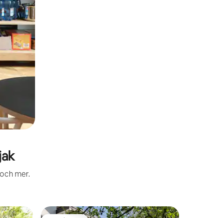
jak
 och mer.
Stuga