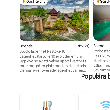
Gästfavorit
Gästf
Populär gästfavorit
Populär 
Boende
Boende
5 av 5 i genomsnit
5 (21)
Lyxbostad
Studio lägenhet Rastoke 10
På Luxury
Lägenhet Rastoke 10 erbjuder en unik
stort sov
upplevelse av att vakna upp till vattnets
välbefinn
mummel på en plats med en rik historia.
Sovrummet
Denna nyrenoverade lägenhet var en
Populära 
och är åts
gång i tiden en samlingsplats för
med en dö
lokalbefolkningen och resenärer, och är
modern oc
en blandning av tradition och
matlagnin
sofistikering. Oavsett om du väljer en
matbord, 
aktiv semester och utforskar den
sova två 
naturliga skönheten, njuter av den
Playstatio
närliggande stranden eller bor i
bastu i h
lägenheten, är denna lägenhet det