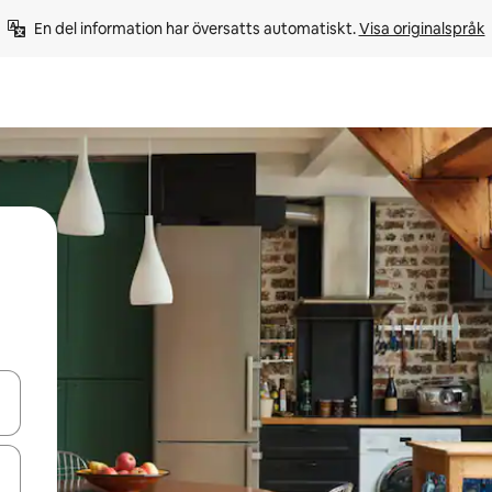
En del information har översatts automatiskt. 
Visa originalspråk
d upp- och nedåtpilarna eller utforska genom att trycka eller svepa.