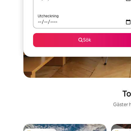
Utcheckning
Sök
To
Gäster h