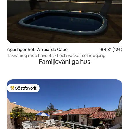
Ägarlägenhet i Arraial do Cabo
4,81 av 5 i ge
4,81 (124)
Takvåning med havsutsikt och vacker solnedgång
Familjevänliga hus
Gästfavorit
Populär gästfavorit