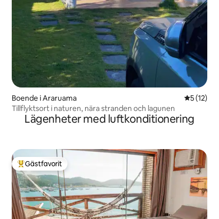
Boende i Araruama
5 av 5 i g
5 (12)
Tillflyktsort i naturen, nära stranden och lagunen
Lägenheter med luftkonditionering
Gästfavorit
Populär gästfavorit