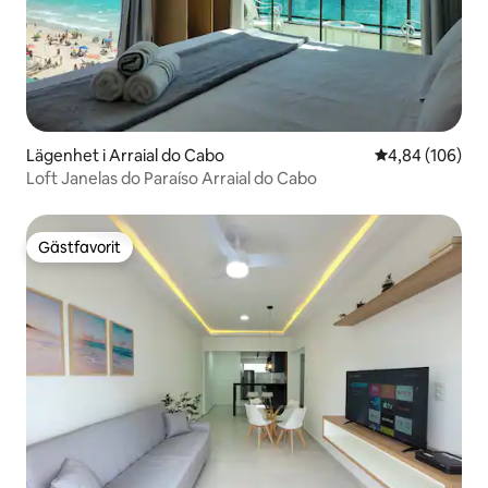
Lägenhet i Arraial do Cabo
4,84 av 5 i ge
4,84 (106)
Loft Janelas do Paraíso Arraial do Cabo
Gästfavorit
Gästfavorit