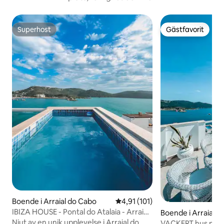
Superhost
Gästfavorit
Superhost
Gästfavorit
Boende i Arraial do Cabo
4,91 av 5 i genomsnittligt bet
4,91 (101)
IBIZA HOUSE - Pontal do Atalaia - Arraial
Boende i Arraial d
do Cabo
Njut av en unik upplevelse i Arraial do
VACKERT hus med 