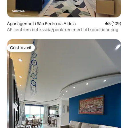
Ägarlägenhet i São Pedro da Aldeia
5 av 5 i ge
5 (109)
AP centrum butikssida/pool/rum med luftkonditionering
Gästfavorit
Gästfavorit