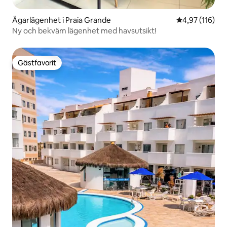
Ägarlägenhet i Praia Grande
4,97 av 5 i ge
4,97 (116)
Ny och bekväm lägenhet med havsutsikt!
Gästfavorit
Gästfavorit