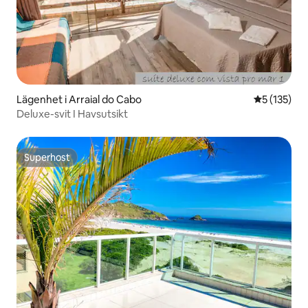
Lägenhet i Arraial do Cabo
5 av 5 i ge
5 (135)
Deluxe-svit I Havsutsikt
Superhost
Superhost