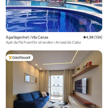
Ägarlägenhet i Vila Canaa
4,98 av 5 i ge
4,98 (134)
Apê da Flá Framför stranden i Arraial do Cabo
Gästfavorit
Populär gästfavorit