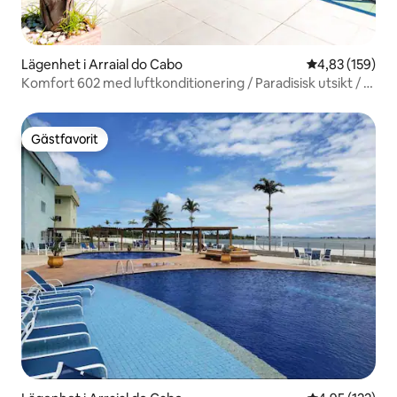
Lägenhet i Arraial do Cabo
4,83 av 5 i ge
4,83 (159)
Komfort 602 med luftkonditionering / Paradisisk utsikt / 2
parkeringsplatser
Gästfavorit
Gästfavorit