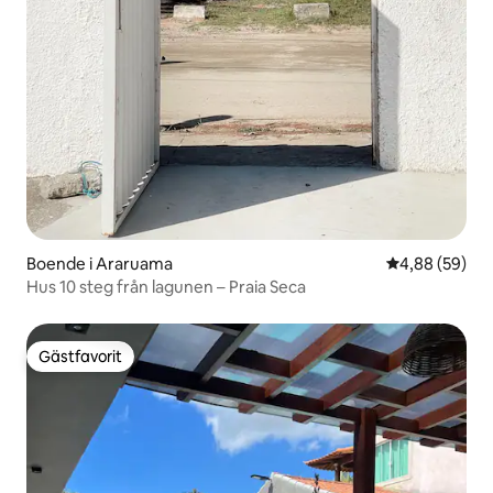
Boende i Araruama
4,88 av 5 i g
4,88 (59)
Hus 10 steg från lagunen – Praia Seca
Gästfavorit
Gästfavorit