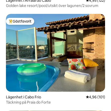
Lägenhet i Arraial do Cabo
4,95 av 5 i ge
4,95 (122)
Golden lake resort/pool/utsikt över lagunen/2 sovrum
Gästfavorit
Populär gästfavorit
Lägenhet i Cabo Frio
4,96 av 5 i ge
4,96 (101)
Täckning på Praia do Forte