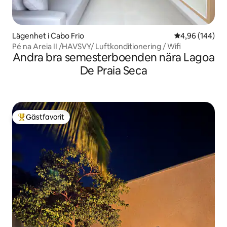
Lägenhet i Cabo Frio
4,96 av 5 i ge
4,96 (144)
Pé na Areia II /HAVSVY/ Luftkonditionering / Wifi
Andra bra semesterboenden nära Lagoa
De Praia Seca
Gästfavorit
Populär gästfavorit