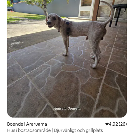
Boende i Araruama
4,92 av 5 i g
4,92 (26)
Hus i bostadsområde | Djurvänligt och grillplats