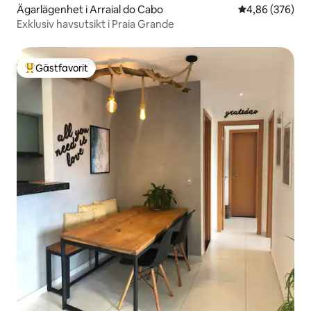
Ägarlägenhet i Arraial do Cabo
4,86 av 5 i ge
4,86 (376)
Exklusiv havsutsikt i Praia Grande
Gästfavorit
Populär gästfavorit