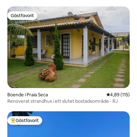
Gästfavorit
Gästfavorit
Boende i Praia Seca
4,89 av 5 i ge
4,89 (115)
Renoverat strandhus i ett slutet bostadsområde - RJ
Gästfavorit
Populär gästfavorit