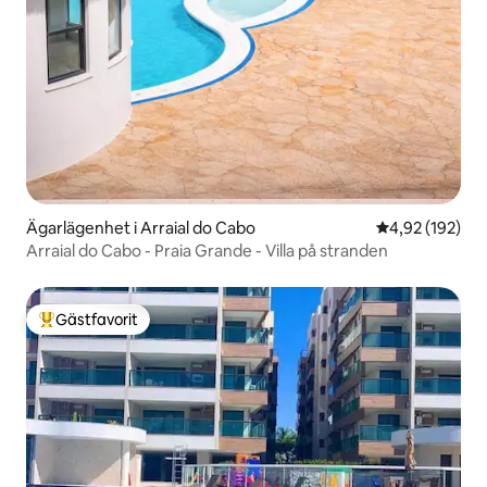
Ägarlägenhet i Arraial do Cabo
4,92 av 5 i ge
4,92 (192)
Arraial do Cabo - Praia Grande - Villa på stranden
Gästfavorit
Populär gästfavorit