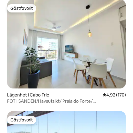
Gästfavorit
Gästfavorit
Lägenhet i Cabo Frio
4,92 av 5 i ge
4,92 (170)
FOT I SANDEN/Havsutsikt/ Praia do Forte/
Luftkonditionering
Gästfavorit
Gästfavorit