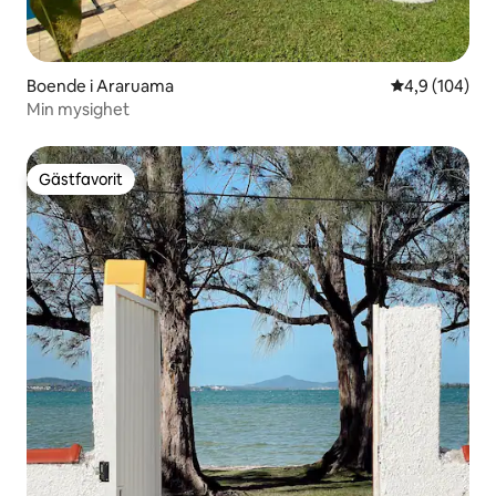
Boende i Araruama
4,9 av 5 i ge
4,9 (104)
Min mysighet
Gästfavorit
Gästfavorit