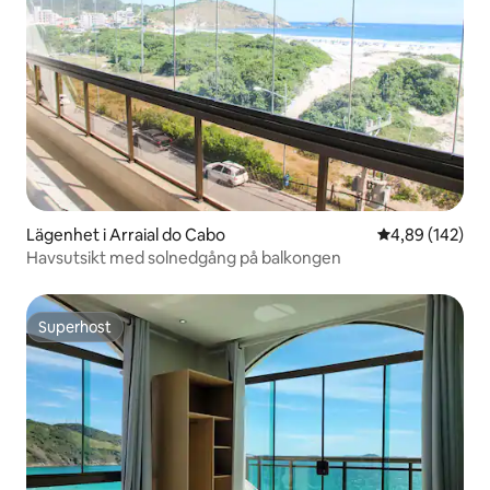
Lägenhet i Arraial do Cabo
4,89 av 5 i ge
4,89 (142)
Havsutsikt med solnedgång på balkongen
Superhost
Superhost