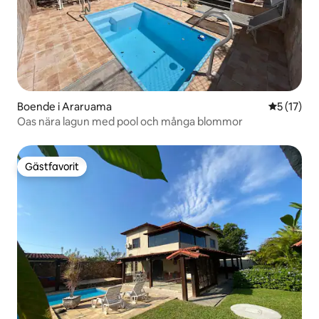
Boende i Araruama
5 av 5 i g
5 (17)
Oas nära lagun med pool och många blommor
Gästfavorit
Gästfavorit