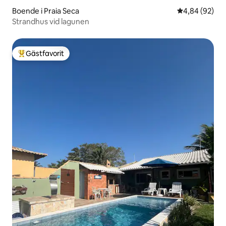
Boende i Praia Seca
4,84 av 5 i g
4,84 (92)
Strandhus vid lagunen
Gästfavorit
Populär gästfavorit