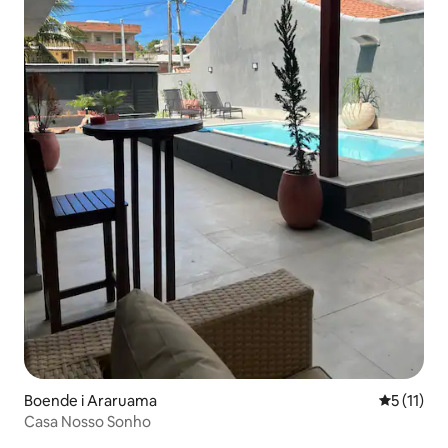
Boende i Araruama
5 av 5 i 
5 (11)
Casa Nosso Sonho