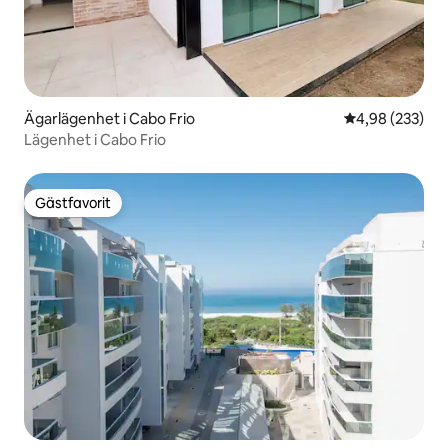
Ägarlägenhet i Cabo Frio
4,98 av 5 i ge
4,98 (233)
Lägenhet i Cabo Frio
Gästfavorit
Gästfavorit