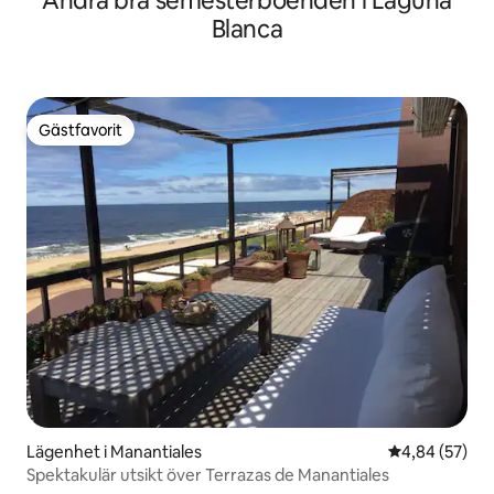
Andra bra semesterboenden i Laguna
Blanca
Gästfavorit
Gästfavorit
Lägenhet i Manantiales
4,84 av 5 i g
4,84 (57)
Spektakulär utsikt över Terrazas de Manantiales