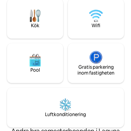
con interiores en 
att missa något. Varje hörn var skapat
le ofrecen al inter
med kärlek så att du känner dig som
térmico y calidez p
hemma... eller ännu bättre. ✨
hay 1 🐕 y 3 🐈) bik
Kök
Wifi
Gratis parkering
Pool
inom fastigheten
Luftkonditionering