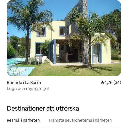
Boende i La Barra
4,76 av 5 i g
4,76 (34)
Lugn och mysig miljö!
Destinationer att utforska
Resmål i närheten
Främsta sevärdheterna i närheten