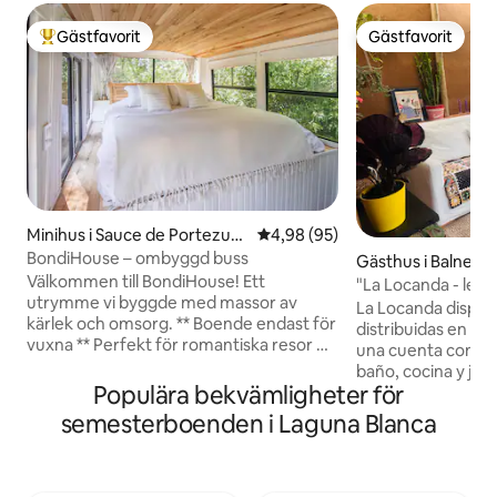
Gästfavorit
Gästfavorit
Populär gästfavorit
Gästfavorit
Minihus i Sauce de Portezuel
4,98 av 5 i genomsnittligt bet
4,98 (95)
o
BondiHouse – ombyggd buss
Gästhus i Balnear
Välkommen till BondiHouse! Ett
Aires
"La Locanda - lev
utrymme vi byggde med massor av
La Locanda dispon
kärlek och omsorg. ** Boende endast för
distribuidas en un
vuxna ** Perfekt för romantiska resor 😍
una cuenta con do
Detta lilla hus är idealiskt för att koppla
baño, cocina y jar
av, koppla av och njuta av naturens frid
Populära bekvämligheter för
estufa a leña. Ubicada en una zona
och alla dess bekvämligheter. Vi inbjuder
tranquila, rodeada d
semesterboenden i Laguna Blanca
dig att uppleva en vistelse full av unika
m de la playa (10 min caminando)
detaljer och bekvämligheter,
construcciones so
genomtänkt utformad med en
construidas por su
boutique-känsla — där du inte kommer