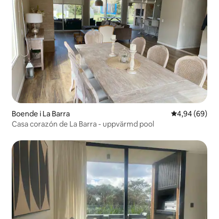
Boende i La Barra
4,94 av 5 i g
4,94 (69)
Casa corazón de La Barra - uppvärmd pool