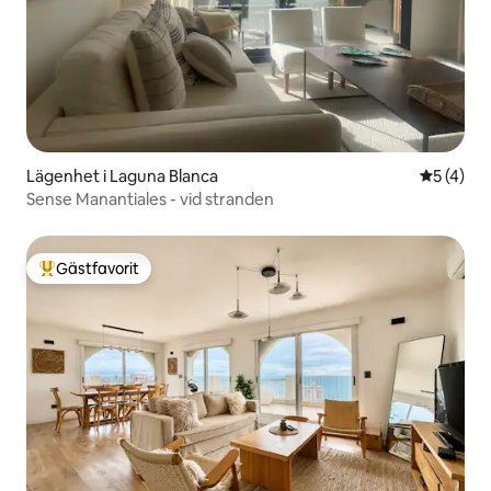
Lägenhet i Laguna Blanca
5 av 5 i 
5 (4)
Sense Manantiales - vid stranden
Gästfavorit
Populär gästfavorit