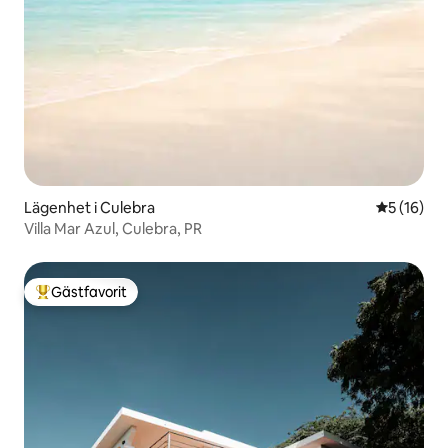
Lägenhet i Culebra
5 av 5 i g
5 (16)
Villa Mar Azul, Culebra, PR
Gästfavorit
Populär gästfavorit