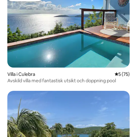
Villa i Culebra
5 av 5 i g
5 (75)
Avskild villa med fantastisk utsikt och doppning pool