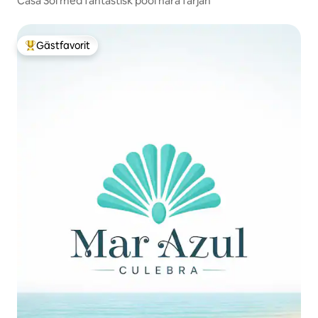
Casa Sol med fantastisk pool nära färjan
Gästfavorit
Populär gästfavorit