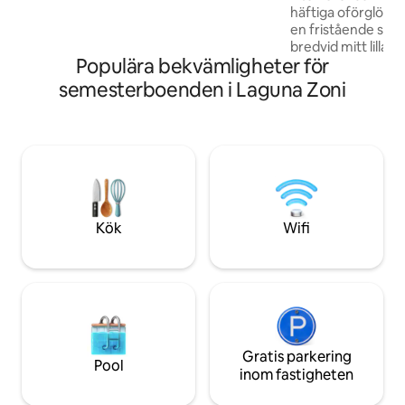
häftiga oförglömlig
inklusive havssköldpaddor som dyker
en fristående stu
upp för luft. På en klar natt njuter du av
bredvid mitt lilla
Vieques glittrande ljus i fjärran.
Populära bekvämligheter för
och det stora du
ligger bara några 
semesterboenden i Laguna Zoni
en privat duschup
Luftkonditionerin
superkall och qu
madrass i minnes
en mysig känsla. S
och snorkelmasker
plats. Lita inte bar
omdömena. Jag kan
Kök
Wifi
behovet uppstår.
Gratis parkering
Pool
inom fastigheten