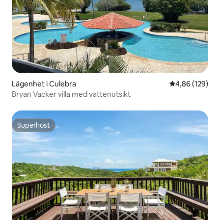
Lägenhet i Culebra
4,86 av 5 i ge
4,86 (129)
Bryan Vacker villa med vattenutsikt
Superhost
Superhost