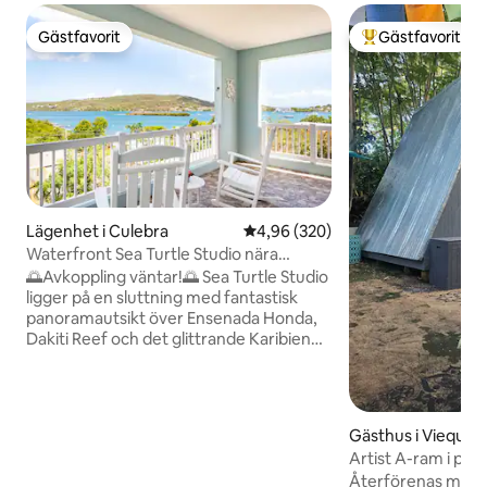
Gästfavorit
Gästfavorit
Gästfavorit
Populär gästfavor
Lägenhet i Culebra
4,96 av 5 i genomsnittligt bety
4,96 (320)
Waterfront Sea Turtle Studio nära
Culebra Beaches!
🌅Avkoppling väntar!🌅 Sea Turtle Studio
ligger på en sluttning med fantastisk
panoramautsikt över Ensenada Honda,
Dakiti Reef och det glittrande Karibien
och är en fridfull tillflyktsort utformad
för avkoppling och avskildhet. Från din
rymliga täckta terrass kan du njuta av
ditt morgonkaffe medan du tittar på
Gästhus i Vieques
båtar som glider in och ut ur staden.
Artist A-ram i par
Titta över vattnet till den ikoniska Dinghy
Återförenas med 
Dock, det finns alltid något att se —