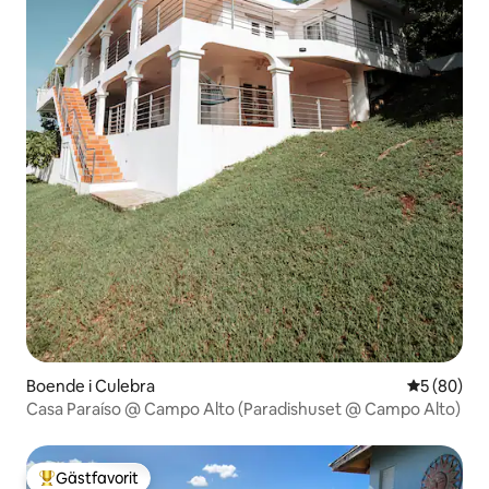
Boende i Culebra
5 av 5 i g
5 (80)
Casa Paraíso @ Campo Alto (Paradishuset @ Campo Alto)
Gästfavorit
Populär gästfavorit