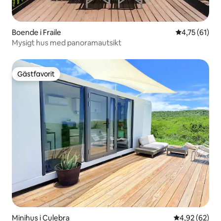
Boende i Fraile
4,75 av 5 i g
4,75 (61)
Mysigt hus med panoramautsikt
Gästfavorit
Gästfavorit
Minihus i Culebra
4,92 av 5 i g
4,92 (62)