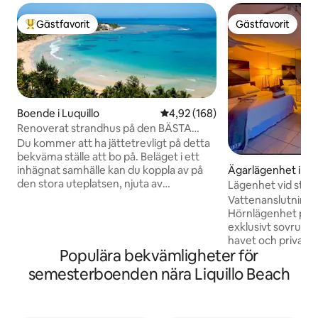
Gästfavorit
Gästfavorit
Populär gästfavorit
Gästfavorit
Boende i Luquillo
4,92 av 5 i genomsnittligt bety
4,92 (168)
Renoverat strandhus på den BÄSTA
stranden i Puerto Rico
Du kommer att ha jättetrevligt på detta
bekväma ställe att bo på. Beläget i ett
inhägnat samhälle kan du koppla av på
Ägarlägenhet i Luq
den stora uteplatsen, njuta av
Lägenhet vid stran
samhällets bekvämligheter eller gå till en
havet, säng och st
Vattenanslutning t
av de vackraste stränderna på ön - Playa
Hörnlägenhet på 
Azul. Samhället har en avkopplande
exklusivt sovrum 
atmosfär och vi hoppas att du älskar det
havet och privat b
det så mycket som vi gör! Avstånd till
Populära bekvämligheter för
bästa soluppgång
viktiga destinationer Strand: 5 minuters
solnedgångarna frå
semesterboenden nära Liquillo Beach
promenad El Yunque regnskog: 15 min
tillgång till strande
bilresa SJU flygplats: 30 min bilresa
Fantastisk utsikt 
Gamla San Juan och fästningar: 45 min
från alla delar i l