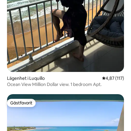
Lägenhet i Luquillo
4,87 av 5 i ge
4,87 (117)
Ocean View MIillion Dollar view. 1 bedroom Apt.
Gästfavorit
Gästfavorit