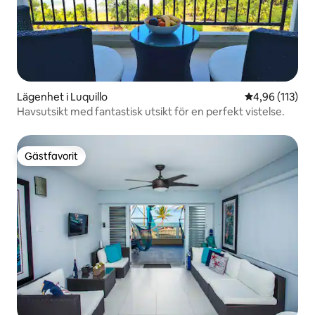
Lägenhet i Luquillo
4,96 av 5 i ge
4,96 (113)
Havsutsikt med fantastisk utsikt för en perfekt vistelse.
Gästfavorit
Gästfavorit