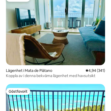
Gästfavorit
Lägenhet i Mata de Plátano
4,94 av 5 i ge
4,94 (341)
Koppla av i denna bekväma lägenhet med havsutsikt
Gästfavorit
Gästfavorit