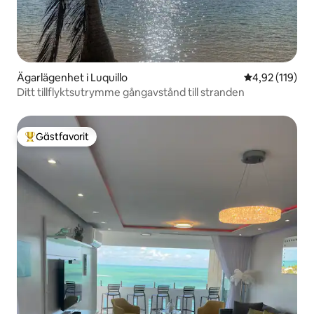
Ägarlägenhet i Luquillo
4,92 av 5 i ge
4,92 (119)
Ditt tillflyktsutrymme gångavstånd till stranden
Gästfavorit
Populär gästfavorit