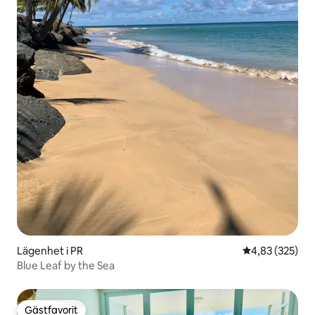
Lägenhet i PR
4,83 av 5 i ge
4,83 (325)
Blue Leaf by the Sea
Gästfavorit