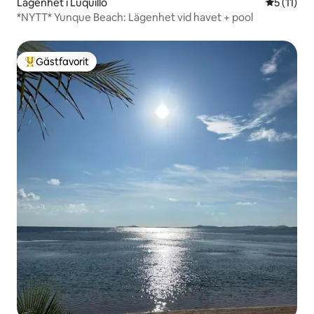
Lägenhet i Luquillo
5 av 5 i 
5 (11)
*NYTT* Yunque Beach: Lägenhet vid havet + pool
Gästfavorit
Populär gästfavorit