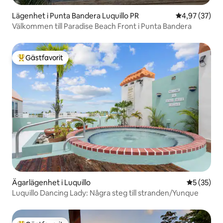
Lägenhet i Punta Bandera Luquillo PR
4,97 av 5 i g
4,97 (37)
Välkommen till Paradise Beach Front i Punta Bandera
Gästfavorit
Populär gästfavorit
Ägarlägenhet i Luquillo
5 av 5 i g
5 (35)
Luquillo Dancing Lady: Några steg till stranden/Yunque