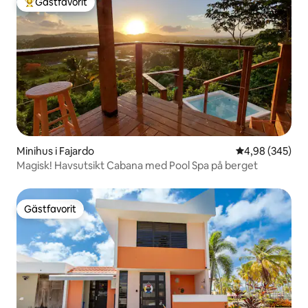
Gästfavorit
Populär gästfavorit
Minihus i Fajardo
4,98 av 5 i ge
4,98 (345)
Magisk! Havsutsikt Cabana med Pool Spa på berget
Gästfavorit
Gästfavorit