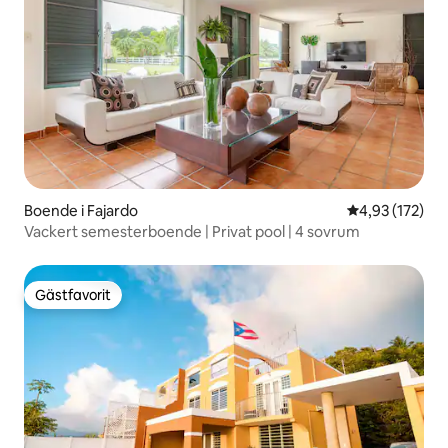
Boende i Fajardo
4,93 av 5 i ge
4,93 (172)
Vackert semesterboende | Privat pool | 4 sovrum
Gästfavorit
Gästfavorit