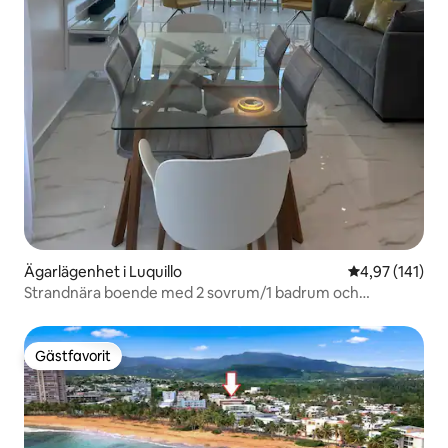
Ägarlägenhet i Luquillo
4,97 av 5 i ge
4,97 (141)
Strandnära boende med 2 sovrum/1 badrum och
havsutsikt i Playa Azul, Luquillo
Gästfavorit
Gästfavorit