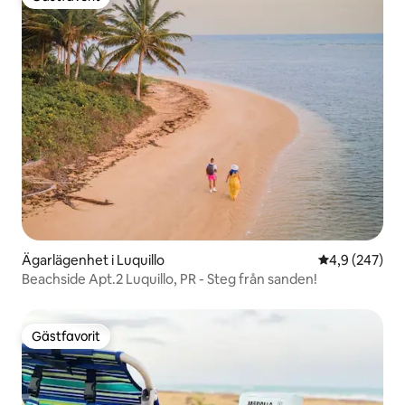
Gästfavorit
Ägarlägenhet i Luquillo
4,9 av 5 i ge
4,9 (247)
Beachside Apt.2 Luquillo, PR - Steg från sanden!
Gästfavorit
Gästfavorit