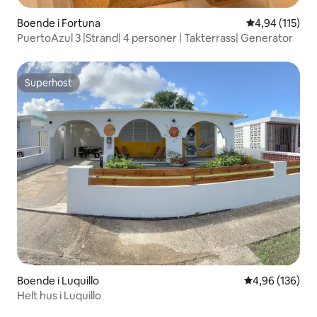
Boende i Fortuna
4,94 av 5 i ge
4,94 (115)
PuertoAzul 3 |Strand| 4 personer | Takterrass| Generator
Superhost
Superhost
Boende i Luquillo
4,96 av 5 i ge
4,96 (136)
Helt hus i Luquillo