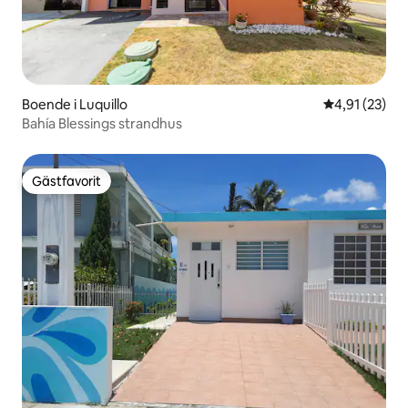
Boende i Luquillo
4,91 av 5 i g
4,91 (23)
Bahía Blessings strandhus
Gästfavorit
Gästfavorit