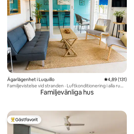
Ägarlägenhet i Luquillo
4,89 av 5 i ge
4,89 (131)
Familjevistelse vid stranden · Luftkonditionering i alla rum ·
Familjevänliga hus
Ombyggd
Gästfavorit
Populär gästfavorit