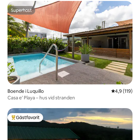
Superhost
Superhost
Boende i Luquillo
4,9 av 5 i ge
4,9 (119)
Casa e' Playa – hus vid stranden
Gästfavorit
Populär gästfavorit