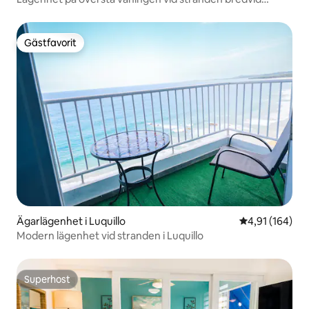
Wyndham Hotel
Gästfavorit
Gästfavorit
Ägarlägenhet i Luquillo
4,91 av 5 i ge
4,91 (164)
Modern lägenhet vid stranden i Luquillo
Superhost
Superhost