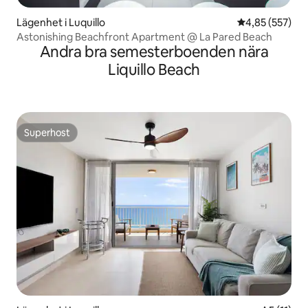
Lägenhet i Luquillo
4,85 av 5 i ge
4,85 (557)
Astonishing Beachfront Apartment @ La Pared Beach
Andra bra semesterboenden nära
Liquillo Beach
Superhost
Superhost