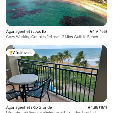
Ägarlägenhet i Luquillo
4,9 av 5 i ge
4,9 (165)
Cozy Working Couples Retreat+2 Mins Walk to Beach
Gästfavorit
Populär gästfavorit
Ägarlägenhet i Río Grande
4,88 av 5 i ge
4,88 (161)
Lägenhet på översta våningen vid stranden bredvid