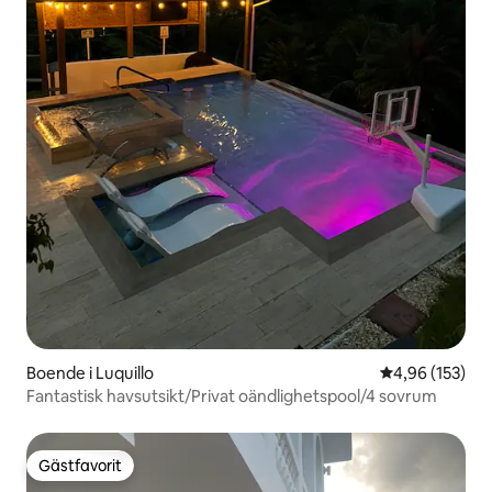
Boende i Luquillo
4,96 av 5 i ge
4,96 (153)
Fantastisk havsutsikt/Privat oändlighetspool/4 sovrum
Gästfavorit
Gästfavorit