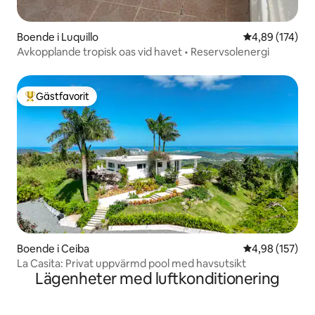
Boende i Luquillo
4,89 av 5 i ge
4,89 (174)
Avkopplande tropisk oas vid havet • Reservsolenergi
Gästfavorit
Populär gästfavorit
Boende i Ceiba
4,98 av 5 i ge
4,98 (157)
La Casita: Privat uppvärmd pool med havsutsikt
Lägenheter med luftkonditionering