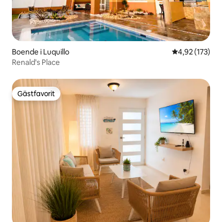
Boende i Luquillo
4,92 av 5 i ge
4,92 (173)
Renald's Place
Gästfavorit
Gästfavorit