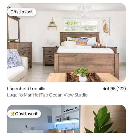
Gästfavorit
Gästfavorit
Lägenhet i Luquillo
4,95 av 5 i ge
4,95 (172)
Luquillo Mar HotTub Ocean View Studio
Gästfavorit
Populär gästfavorit