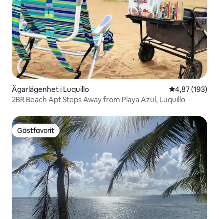
Ägarlägenhet i Luquillo
4,87 av 5 i ge
4,87 (193)
2BR Beach Apt Steps Away from Playa Azul, Luquillo
Gästfavorit
Gästfavorit