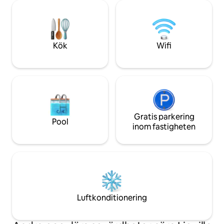
bilresa Färjeterminal till yttre öar: 20 min
lägenhet och natu
bilresa Bio Bay: 20 min dr
inom gångavstånd
barer, livemusik o
från SJ och central
till Culebra och V
Kök
Wifi
och El Yunque. Tvä
Gratis parkering
Pool
inom fastigheten
Luftkonditionering