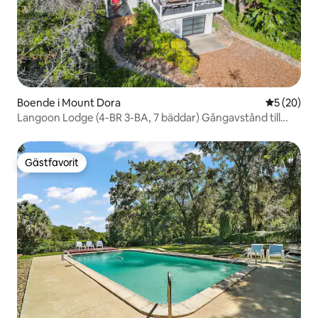
Boende i Mount Dora
5 av 5 i g
5 (20)
Langoon Lodge (4-BR 3-BA, 7 bäddar) Gångavstånd till
DT&Lake
Gästfavorit
Gästfavorit