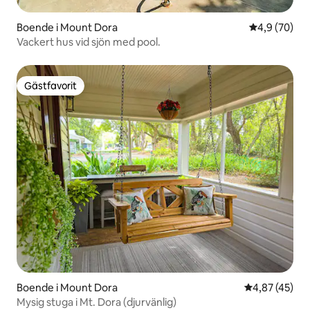
Boende i Mount Dora
4,9 av 5 i g
4,9 (70)
Vackert hus vid sjön med pool.
Gästfavorit
Gästfavorit
Boende i Mount Dora
4,87 av 5 i g
4,87 (45)
Mysig stuga i Mt. Dora (djurvänlig)