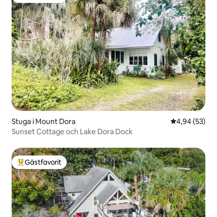
Populär gästfavorit
Stuga i Mount Dora
4,94 av 5 i g
4,94 (53)
Sunset Cottage och Lake Dora Dock
Gästfavorit
Populär gästfavorit