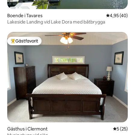
Boende i Tavares
4,95 av 5 i g
4,95 (40)
Lakeside Landing vid Lake Dora med båtbrygga
Gästfavorit
Populär gästfavorit
Gästhus i Clermont
5 av 5 i g
5 (25)