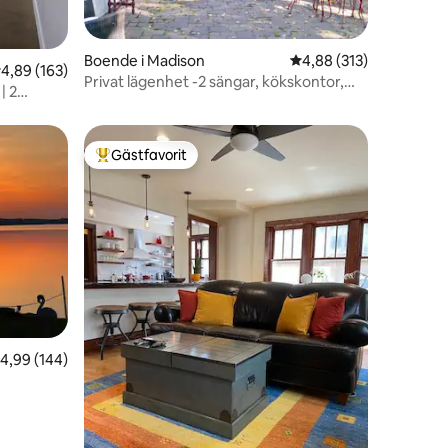
en
Boende i Madison
4,88 av 5 i genomsnitt
4,88 (313)
,89 av 5 i genomsnittligt betyg, 163 omdömen
4,89 (163)
Privat lägenhet -2 sängar, kökskontor,
| 2
solrum
Gästfavorit
Populär gästfavorit
en
,99 av 5 i genomsnittligt betyg, 144 omdömen
4,99 (144)