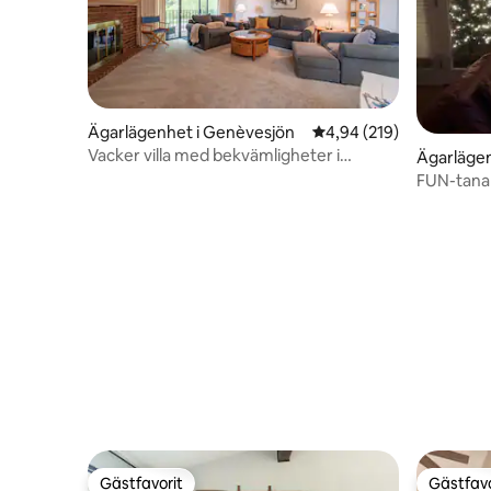
Ägarlägenhet i Genèvesjön
4,94 av 5 i genomsnitt
4,94 (219)
Vacker villa med bekvämligheter i
Ägarlägen
överflöd
Geneva L
FUN-tana 
Fontana 
Gästfavorit
Gästfavo