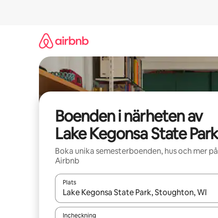
Hoppa
till
innehåll
Boenden i närheten av
Lake Kegonsa State Park
Boka unika semesterboenden, hus och mer på
Airbnb
Plats
När resultaten är tillgängliga kan du navigera me
Incheckning