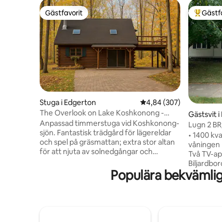
Gästfavorit
Gästf
Gästfavorit
Populär 
Stuga i Edgerton
4,84 av 5 i genomsnitt
4,84 (307)
The Overlook on Lake Koshkonong -
Gästsvit 
Custom Log Cabin
Anpassad timmerstuga vid Koshkonong-
Lugn 2 BR
sjön. Fantastisk trädgård för lägereldar
biljardbor
• 1400 kv
och spel på gräsmattan; extra stor altan
våningen 
för att njuta av solnedgångar och
Två TV-app
hisnande sjöutsikt. Tillgång till sjön vid en
Biljardbo
allmän båtplats precis längs vägen för
Populära bekvämlig
och sittg
bad, fiske eller kajakpaddling. Fullt
Mörkläggn
badrum med stor svit med en
Parkering 
dubbelsäng och två enkelsängar rymmer
fordon • 
upp till 5 gäster. Fullt badrum med
minuters 
fristående dusch på nedre våningen och
centrum • 