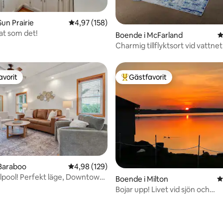
un Prairie
4,97 av 5 i genomsnittligt betyg, 158 omdöm
4,97 (158)
at som det!
ligt betyg, 178 omdömen
Boende i McFarland
4
Charmig tillflyktsort vid vattnet 
sovrum nära Madison
avorit
Gästfavorit
gästfavorit
Populär gästfavorit
ligt betyg, 201 omdömen
 Baraboo
4,98 av 5 i genomsnittligt betyg, 129 omdöm
4,98 (129)
pool! Perfekt läge, Downtown
Boende i Milton
4
Bojar upp! Livet vid sjön och
solnedgångar