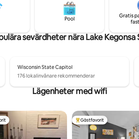
n • 6 minuters bilresa till
fiska från vår brygga. Förbered
och restauranger • Extremt
i vårt vackert ombyggda kök, på
Gratis p
rannskap • Licensnummer
gasolgrill eller vid stranden på v
Pool
fas
22-00079 • Zontillstånd
eldstad.
022-00005
ulära sevärdheter nära Lake Kegonsa 
Wisconsin State Capitol
176 lokalinvånare rekommenderar
Lägenheter med wifi
rit
Gästfavorit
rit
Populär gästfavorit