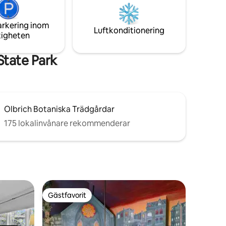
 en måltid
kan laga mat på den inomhus vedspisens
 vår stora
topp, eller besöka ett antal bra
arkering inom
år
restauranger 2 miles bort. Du kan även
Luftkonditionering
tigheten
beställa pizzaleverans
State Park
Olbrich Botaniska Trädgårdar
175 lokalinvånare rekommenderar
Gästfavorit
Gästfavorit