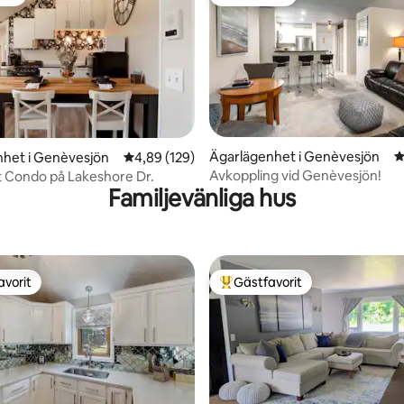
rit
Gästfavorit
ligt betyg, 179 omdömen
Ägarlägenhet i Genèvesjön
4
nhet i Genèvesjön
4,89 av 5 i genomsnittligt betyg, 129 omdöm
4,89 (129)
Avkoppling vid Genèvesjön!
 Condo på Lakeshore Dr.
Familjevänliga hus
avorit
Gästfavorit
gästfavorit
Populär gästfavorit