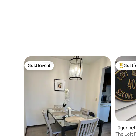
Gästfavorit
Gästf
Gästfavorit
Populär 
Lägenhet 
The Loft 