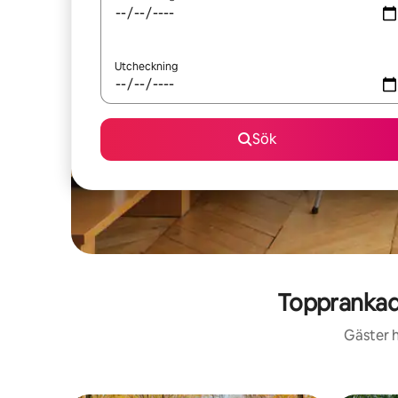
Utcheckning
Sök
Topprankad
Gäster h