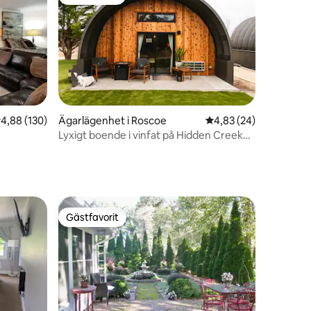
Gästfavorit
,88 av 5 i genomsnittligt betyg, 130 omdömen
4,88 (130)
Ägarlägenhet i Roscoe
4,83 av 5 i genomsnit
4,83 (24)
en
Lyxigt boende i vinfat på Hidden Creek
Estates
Gästfavorit
Gästfavorit