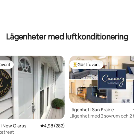
Lägenheter med luftkonditionering
avorit
Gästfavorit
gästfavorit
Populär gästfavorit
Lägenhet i Sun Prairie
Lägenhet med 2 sovrum och 2
på Cannery Square
i New Glarus
4,98 av 5 i genomsnittligt betyg, 282 omdöm
4,98 (282)
Retreat