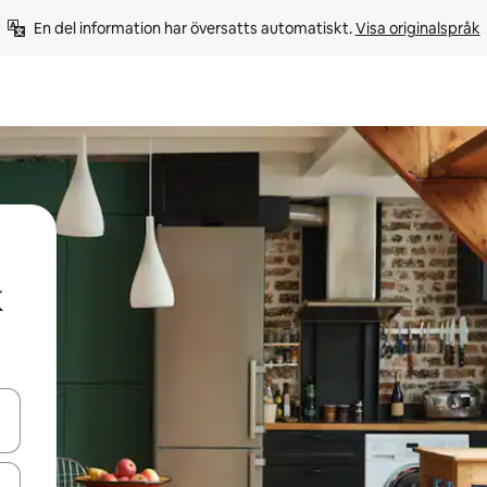
En del information har översatts automatiskt. 
Visa originalspråk
d upp- och nedåtpilarna eller utforska genom att trycka eller svepa.