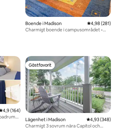
Boende i Madison
4,98 av 5 i genomsnitt
4,98 (281)
Charmigt boende i campusområdet •
Hela boendet nära UW
Gästfavorit
Gästfavorit
4,9 av 5 i genomsnittligt betyg, 164 omdömen
4,9 (164)
 badrum
Lägenhet i Madison
4,93 av 5 i genomsnitt
4,93 (348)
Charmigt 3 sovrum nära Capitol och
en
Alliant Center