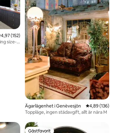
,97 av 5 i genomsnittligt betyg, 152 omdömen
4,97 (152)
ing size-
en
Ägarlägenhet i Genèvesjön
4,89 av 5 i genomsnitt
4,89 (136)
Toppläge, ingen städavgift, allt är nära M
Gästfavorit