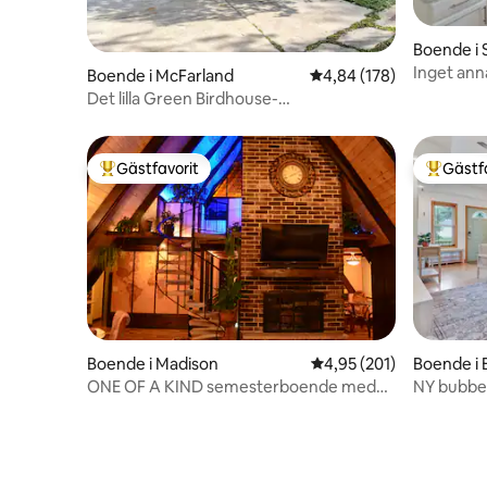
Boende i S
Inget ann
Boende i McFarland
4,84 av 5 i genomsnitt
4,84 (178)
Det lilla Green Birdhouse-
McFarland/Monona
Gästfavorit
Gästf
Populär gästfavorit
Populär 
Boende i Madison
4,95 av 5 i genomsnitt
4,95 (201)
Boende i
ONE OF A KIND semesterboende med
NY bubbel
utsikt
Baraboo