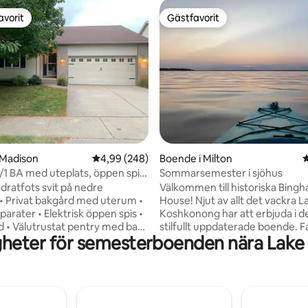
avorit
Gästfavorit
gästfavorit
Gästfavorit
ligt betyg, 307 omdömen
i Madison
4,99 av 5 i genomsnittligt betyg, 248 omdöm
4,99 (248)
Boende i Milton
4
/1 BA med uteplats, öppen spis,
Sommarsemester i sjöhus
d
adratfots svit på nedre
Välkommen till historiska Bing
• Privat bakgård med uterum •
House! Njut av allt det vackra L
arater • Elektrisk öppen spis •
Koshkonong har att erbjuda i d
rd • Välutrustat pentry med bar
stilfullt uppdaterade boende. F
heter för semesterboenden nära Lake
rupp • Arbetsyta •
utsikt över sjön i hela insidan o
ingspersienner och -gardiner •
stora uteplatsen. Beläget på en
på plats på uppfarten för ett
kanal med direkt tillgång till sjö
Gott om parkering på gatan • 16
bakgård med 150’ av kanalens s
bilresa till UW-campuset och
och stor badtunna. Njut av vattnet i våra
9 minuters bilresa till
kajaker, på vår SUP-bräda eller