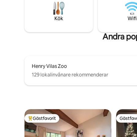
även tvättmaskin/torktumlare på plats.
flygplatse
Kajakuthyrning ingår. Grässpel,
shopping 
pokerbord, brädspel och mycket mer
säkert g
Kök
Wifi
finns tillgängligt!
LICHMD-20
ZTRHP1-2
Andra pop
Henry Vilas Zoo
129 lokalinvånare rekommenderar
Gästfavorit
Gästfavo
Populär gästfavorit
Gästfavo