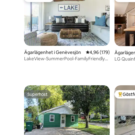
Gästfavorit
Gästfavo
Ägarlägenhet i Genèvesjön
4,96 av 5 i genomsnitt
4,96 (179)
Ägarläge
LakeView-SummerPool-FamilyFriendly-
LG Quaint
Nära stan
Superhost
Gästf
Superhost
Populär 