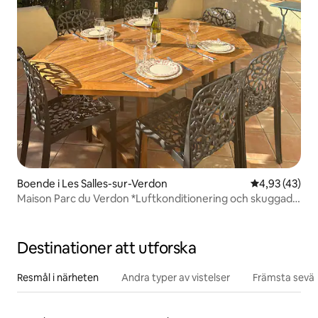
Boende i Les Salles-sur-Verdon
4,93 av 5 i g
4,93 (43)
Maison Parc du Verdon *Luftkonditionering och skuggad
terrass
Destinationer att utforska
Resmål i närheten
Andra typer av vistelser
Främsta sevär