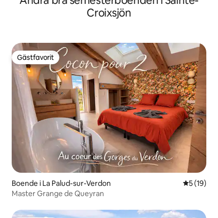
Andra bra semesterboenden i Sainte-
Croixsjön
Gästfavorit
Gästfavorit
Boende i La Palud-sur-Verdon
5 av 5 i g
5 (19)
Master Grange de Queyran