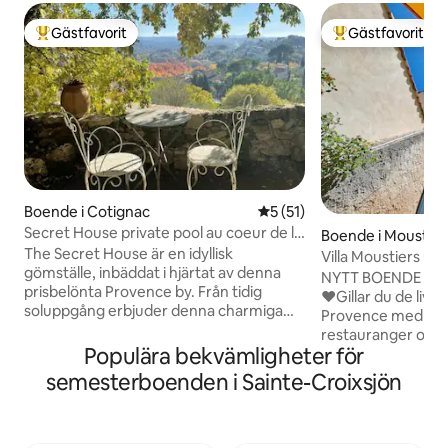
Gästfavorit
Gästfavorit
Populär gästfavorit
Populär gästfavor
Boende i Cotignac
5 av 5 i genomsnittligt be
5 (51)
Secret House private pool au coeur de la
Boende i Moustier
Provence
The Secret House är en idyllisk
e
Villa Moustiers uts
gömställe, inbäddat i hjärtat av denna
NYTT BOENDE MED
prisbelönta Provence by. Från tidig
❤️​Gillar du de livl
soluppgång erbjuder denna charmiga
Provence med sina
fastighet dimmiga oöverträffade vyer
restauranger och 
över medeltidsbyn och bortom till de
Populära bekvämligheter för
lavendelfält, regi
avlägsna bergen, vilket lovar varje gäst
det karga landskap
semesterboenden i Sainte-Croixsjön
en lyxig och minnesvärd romantisk
vandring, klättring
vistelse. Det fina med Secret House är
skärmflygning? ​❤️​Kom och bo i vårt
att du inte riktigt behöver ha någon
mysiga hus på landet,
form av plan, tillfredsställelse kommer