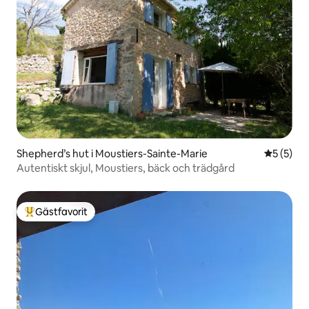
Shepherd’s hut i Moustiers-Sainte-Marie
5 av 5 i 
5 (5)
Autentiskt skjul, Moustiers, bäck och trädgård
Gästfavorit
Populär gästfavorit