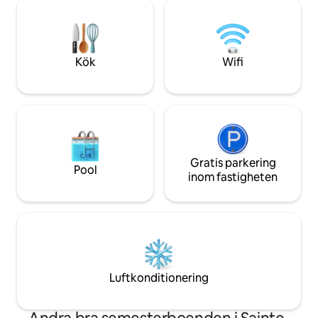
Njut av ett glas vin
från att njuta av omgivningen med ett
trädgård och beun
gott glas av vårt lokala kostnadsfria vin.
och stjärnhimlen f
takterrassen på kv
Kök
Wifi
Gratis parkering
Pool
inom fastigheten
Luftkonditionering