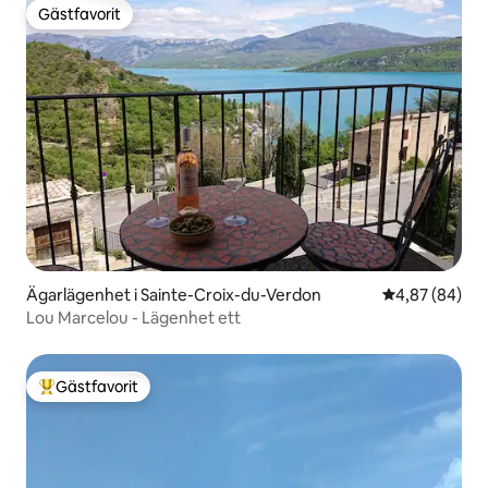
Gästfavorit
Gästfavorit
Ägarlägenhet i Sainte-Croix-du-Verdon
4,87 av 5 i g
4,87 (84)
Lou Marcelou - Lägenhet ett
Gästfavorit
Populär gästfavorit