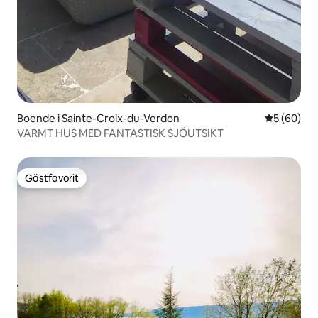
Boende i Sainte-Croix-du-Verdon
5 av 5 i g
5 (60)
VARMT HUS MED FANTASTISK SJÖUTSIKT
Gästfavorit
Gästfavorit