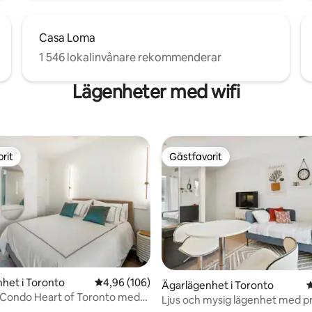
Casa Loma
1 546 lokalinvånare rekommenderar
Lägenheter med wifi
rit
Gästfavorit
rit
Gästfavorit
ligt betyg, 114 omdömen
het i Toronto
4,96 av 5 i genomsnittligt betyg, 106 omdöm
4,96 (106)
Ägarlägenhet i Toronto
4
 Condo Heart of Toronto med
Ljus och mysig lägenhet med pr
rkering