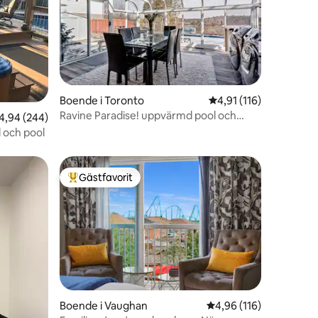
en
Boende i Toronto
4,91 av 5 i genomsnit
4,91 (116)
Ravine Paradise! uppvärmd pool och
,94 av 5 i genomsnittligt betyg, 244 omdömen
4,94 (244)
bubbelpool!
 och pool
Gästfavorit
Populär gästfavorit
Boende i Vaughan
4,96 av 5 i genomsnitt
4,96 (116)