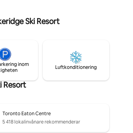
er
restauranger, livliga barer,
rlek.
shoppingställen och till och med kasinon
– allt du behöver för en rolig och bekväm
eridge Ski Resort
terdörren
vistelse!
arkering inom
Luftkonditionering
tigheten
i Resort
Toronto Eaton Centre
5 418 lokalinvånare rekommenderar