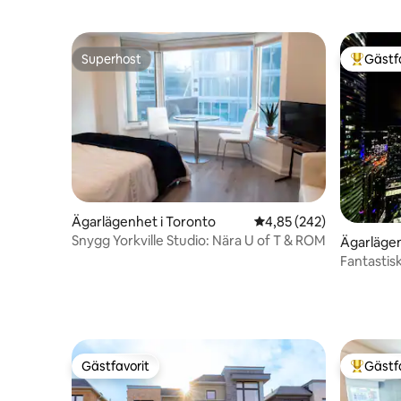
Superhost
Gästf
Superhost
Populär 
Ägarlägenhet i Toronto
4,85 av 5 i genomsnitt
4,85 (242)
Snygg Yorkville Studio: Nära U of T & ROM
Ägarlägen
Fantastisk
Toronto!
Gästfavorit
Gästf
Gästfavorit
Populär 