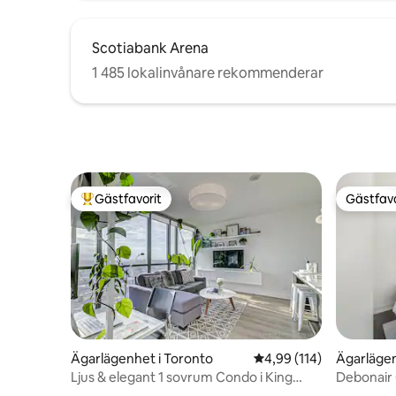
Scotiabank Arena
1 485 lokalinvånare rekommenderar
Gästfavorit
Gästfavo
Populär gästfavorit
Gästfavo
Ägarlägenhet i Toronto
4,99 av 5 i genomsnitt
4,99 (114)
Ägarlägen
Ljus & elegant 1 sovrum Condo i King
Debonair
West
gratis pa