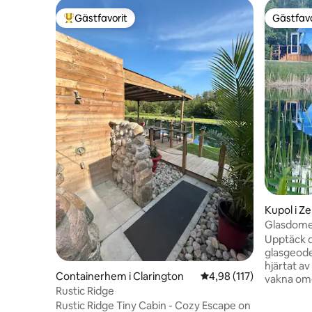
Gästfavorit
Gästfavo
Populär gästfavorit
Gästfavo
Kupol i Z
Glasdomen
Gratis sö
Upptäck d
glasgeode
hjärtat av Uxbridg
Containerhem i Clarington
4,98 av 5 i genomsnitt
4,98 (117)
vakna om
Rustic Ridge
panoramau
Rustic Ridge Tiny Cabin - Cozy Escape on
landskapet Observera... det är 