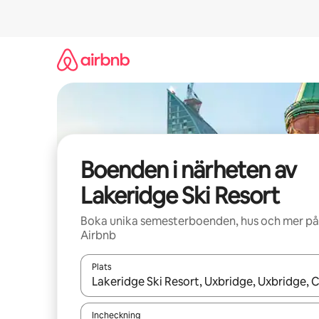
Hoppa
till
innehåll
Boenden i närheten av
Lakeridge Ski Resort
Boka unika semesterboenden, hus och mer på
Airbnb
Plats
När resultaten är tillgängliga kan du navigera me
Incheckning