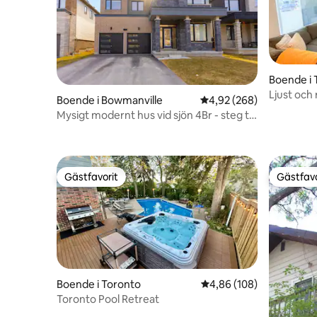
Boende i 
Ljust och
Boende i Bowmanville
4,92 av 5 i genomsnitt
4,92 (268)
sovrum | 
Mysigt modernt hus vid sjön 4Br - steg till
sjön
Gästfavorit
Gästfavo
Gästfavorit
Gästfavo
Boende i Toronto
4,86 av 5 i genomsnitt
4,86 (108)
Toronto Pool Retreat