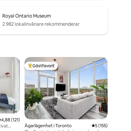
Royal Ontario Museum
2 982 lokalinvånare rekommenderar
Gästfavorit
Populär gästfavorit
en
,88 av 5 i genomsnittligt betyg, 121 omdömen
4,88 (121)
Ägarlägenhet i Toronto
5 av 5 i genomsnitt
5 (155)
ivat