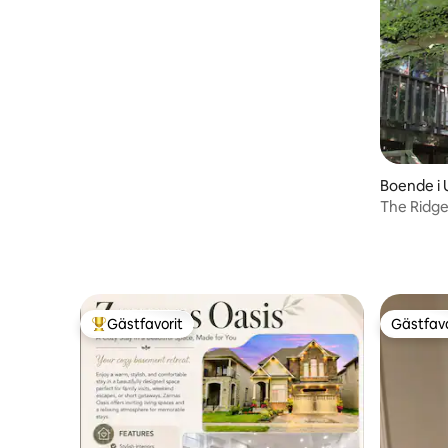
Boende i 
The Ridge
Gästfavorit
Gästfavo
Populär gästfavorit
Gästfavo