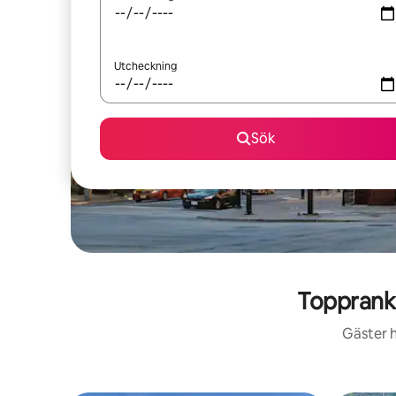
Utcheckning
Sök
Topprank
Gäster h