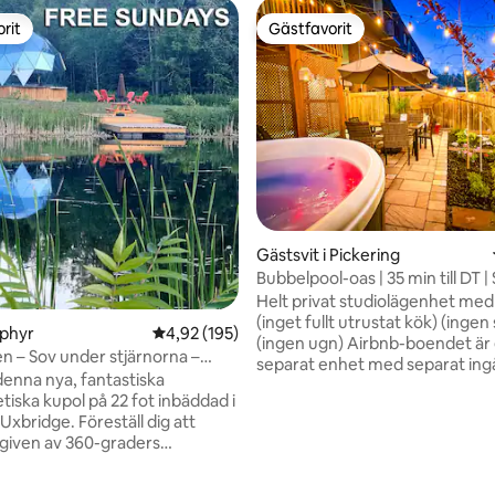
rit
Gästfavorit
rit
Gästfavorit
Gästsvit i Pickering
Bubbelpool-oas | 35 min till DT | 
bottenvåningen
Helt privat studiolägenhet med
(inget fullt utrustat kök) (ingen 
ephyr
4,92 av 5 i genomsnittligt betyg, 195 omdöm
4,92 (195)
(ingen ugn) Airbnb-boendet är en
 – Sov under stjärnorna –
separat enhet med separat in
ndagar
enna nya, fantastiska
Exklusiv tillgång till bubbelpool Modernt
tiska kupol på 22 fot inbäddad i
boende med öppen spis och 5
e. Föreställ dig att
smart-TV för streaming Snabbt wifi Cirka
ligt betyg, 117 omdömen
given av 360-graders
30 minuter från centrala Toronto
tsikt över det naturliga
minuter till Thermea Spa, Fren
ENDAST
Bay, Durham Live Casino, Toro