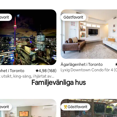
balkong - Ent. Dist
avorit
Gästfavorit
gästfavorit
Gästfavorit
Ägarlägenhet i Toronto
ligt betyg, 242 omdömen
Lyxig Downtown Condo för 4 
het i Toronto
4,98 av 5 i genomsnittligt betyg, 168 omdöm
4,98 (168)
Views)
 utsikt, king-säng, i hjärtat av
Familjevänliga hus
avorit
Gästfavorit
gästfavorit
Populär gästfavorit