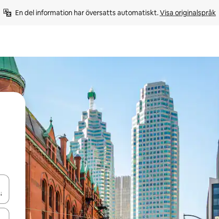
En del information har översatts automatiskt. 
Visa originalspråk
d upp- och nedåtpilarna eller utforska genom att trycka eller svepa.