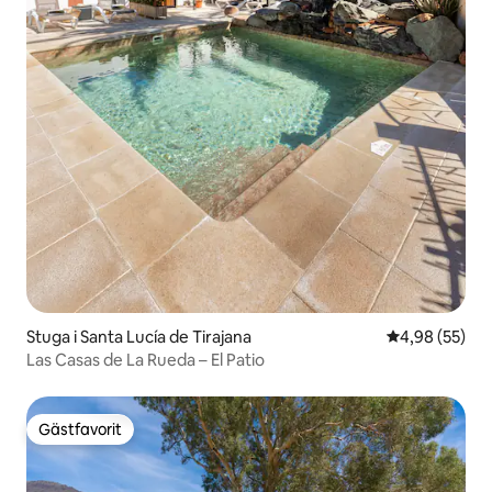
Stuga i Santa Lucía de Tirajana
4,98 av 5 i g
4,98 (55)
Las Casas de La Rueda – El Patio
Gästfavorit
Gästfavorit