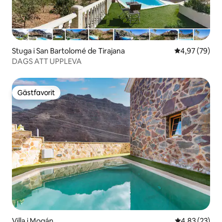
Stuga i San Bartolomé de Tirajana
4,97 av 5 i g
4,97 (79)
DAGS ATT UPPLEVA
Gästfavorit
Gästfavorit
Villa i Mogán
4,83 av 5 i g
4,83 (23)