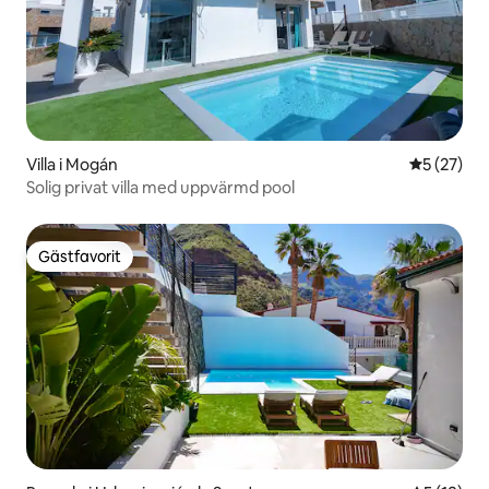
Villa i Mogán
5 av 5 i g
5 (27)
Solig privat villa med uppvärmd pool
Gästfavorit
Gästfavorit