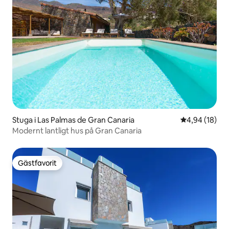
Stuga i Las Palmas de Gran Canaria
4,94 av 5 i g
4,94 (18)
Modernt lantligt hus på Gran Canaria
Gästfavorit
Gästfavorit