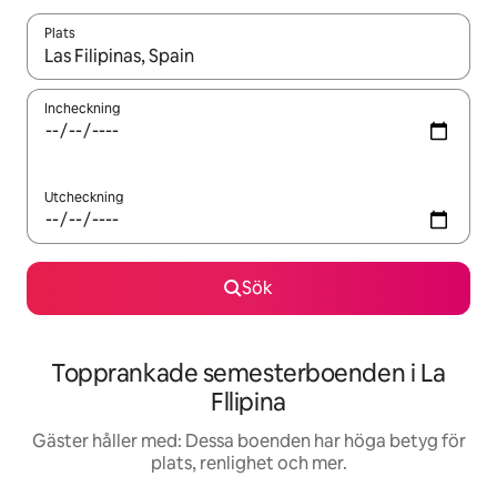
Plats
När resultaten är tillgängliga kan du navigera med upp- och ned
Incheckning
Utcheckning
Sök
Topprankade semesterboenden i La
Fllipina
Gäster håller med: Dessa boenden har höga betyg för
plats, renlighet och mer.