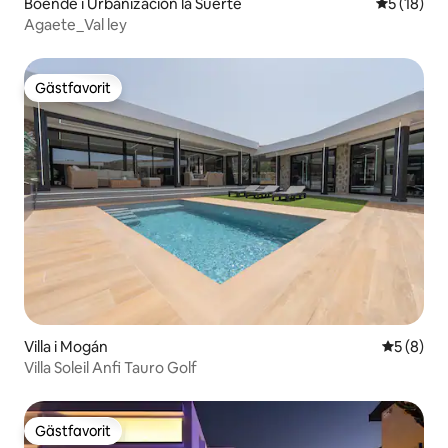
Boende i Urbanización la Suerte
5 av 5 i g
5 (18)
Agaete_Val ley
Gästfavorit
Gästfavorit
Villa i Mogán
5 av 5 i 
5 (8)
Villa Soleil Anfi Tauro Golf
Gästfavorit
Gästfavorit