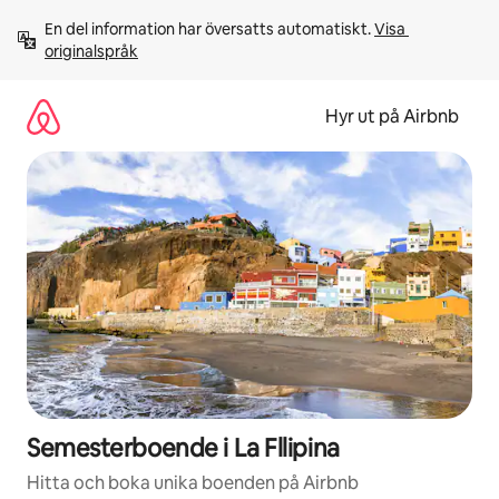
Hoppa
En del information har översatts automatiskt. 
Visa 
till
originalspråk
innehåll
Hyr ut på Airbnb
Semesterboende i La Fllipina
Hitta och boka unika boenden på Airbnb