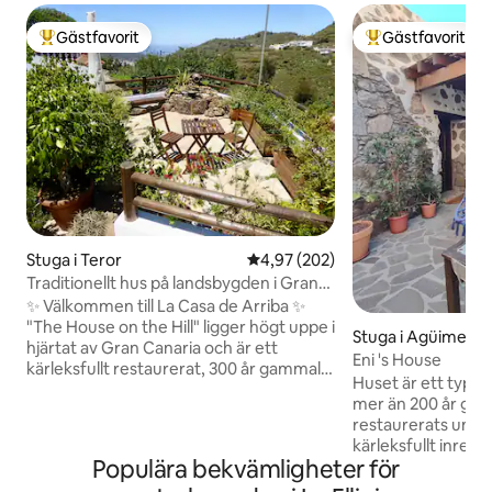
Gästfavorit
Gästfavorit
Populär gästfavorit
Populär gästfavor
Stuga i Teror
4,97 av 5 i genomsnittligt bety
4,97 (202)
Traditionellt hus på landsbygden i Gran
Canaria
✨ Välkommen till La Casa de Arriba ✨
"The House on the Hill" ligger högt uppe i
Stuga i Agüimes
hjärtat av Gran Canaria och är ett
Eni 's House
kärleksfullt restaurerat, 300 år gammalt
Huset är ett typis
traditionellt kanariskt hem med
mer än 200 år gammalt,
hisnande utsikt som sträcker sig ut mot
restaurerats unde
horisonten där havet glimmar, och upp
kärleksfullt inrett, vilket ger det ett
mot öns högsta topp, med utsikt över
Populära bekvämligheter för
ungdomligt och m
den fridfulla byn Arbejales. Detta unika
upprätthåller den 