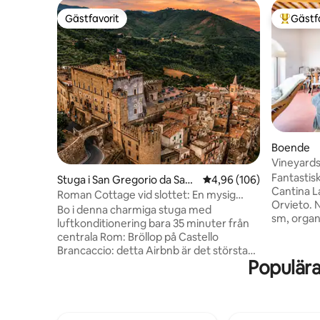
Gästfavorit
Gästf
Gästfavorit
Populär 
Boende
Vineyards
Fantastis
Stuga i San Gregorio da Sass
4,96 av 5 i genomsnitt
4,96 (106)
Cantina L
ola
Roman Cottage vid slottet: En mysig
Orvieto. 
bysemester
Bo i denna charmiga stuga med
sm, organi
luftkonditionering bara 35 minuter från
Bottenvå
centrala Rom: Bröllop på Castello
med ett 
Brancaccio: detta Airbnb är det största
spis) och 
Populära
som är anslutet inom slottets murar ☁️🏰
våningen 
Stugan är prydd med antikviteter och
badrum: huvu
blandar tidlös elegans med
över Orvi
bekvämligheter som mysiga sängar,
ett inter
smarta TV-apparater, Nespresso och