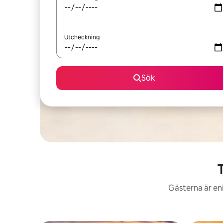
Utcheckning
Sök
T
Gästerna är en