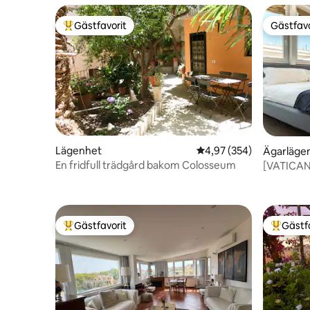
Gästfavorit
Gästfavo
Populär gästfavorit
Gästfavo
Lägenhet
4,97 av 5 i genomsnitt
4,97 (354)
Ägarläge
En fridfull trädgård bakom Colosseum
[VATICAN
över San 
Gästfavorit
Gästf
Populär gästfavorit
Populär 