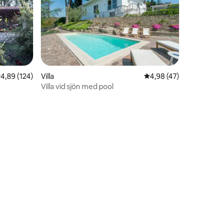
,89 av 5 i genomsnittligt betyg, 124 omdömen
4,89 (124)
Villa
4,98 av 5 i genomsnit
4,98 (47)
Villa vid sjön med pool
en