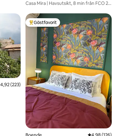
Casa Mira | Havsutsikt, 8 min från FCO 20
min från Rom
Gästfavorit
Populär gästfavorit
en
,92 av 5 i genomsnittligt betyg, 223 omdömen
4,92 (223)
Boende
4,98 av 5 i genomsnitt
4,98 (126)