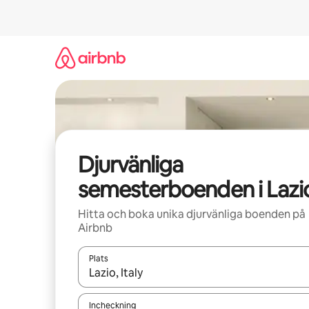
Hoppa
till
innehåll
Djurvänliga
semesterboenden i Lazi
Hitta och boka unika djurvänliga boenden på
Airbnb
Plats
När resultaten är tillgängliga kan du navigera me
Incheckning