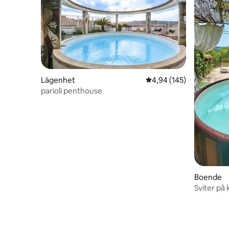
Lägenhet
4,94 av 5 i genomsnitt
4,94 (145)
parioli penthouse
Boende
Sviter på