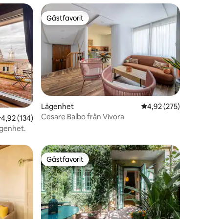
Gästfavorit
Gästfavorit
Lägenhet
4,92 av 5 i genomsnitt
4,92 (275)
en
Cesare Balbo från Vivora
,92 av 5 i genomsnittligt betyg, 134 omdömen
4,92 (134)
ägenhet.
Gästfavorit
Gästfavorit