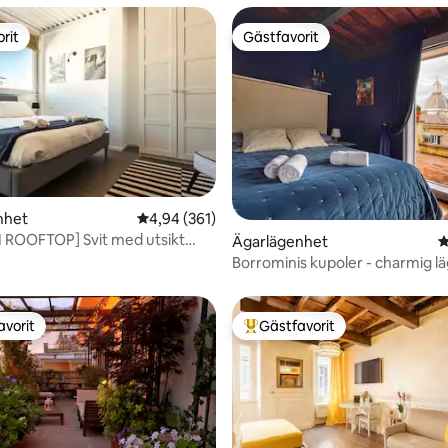
rit
Gästfavorit
rit
Gästfavorit
ligt betyg, 354 omdömen
nhet
4,94 av 5 i genomsnittligt betyg, 361 omdöm
4,94 (361)
 ROOFTOP] Svit med utsikt
Ägarlägenhet
4
Pietro
Borrominis kupoler - charmig l
avorit
Gästfavorit
gästfavorit
Populär gästfavorit