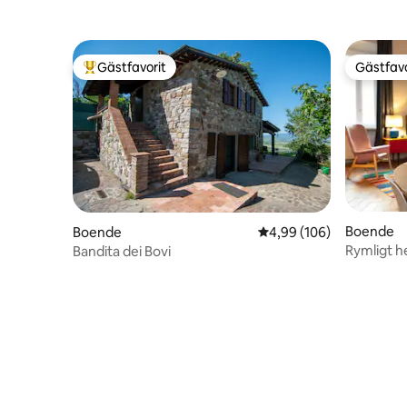
Rom
Gästfavorit
Gästfavo
Populär gästfavorit
Gästfavo
Boende
Boende
4,99 av 5 i genomsnitt
4,99 (106)
Rymligt h
Bandita dei Bovi
överallt