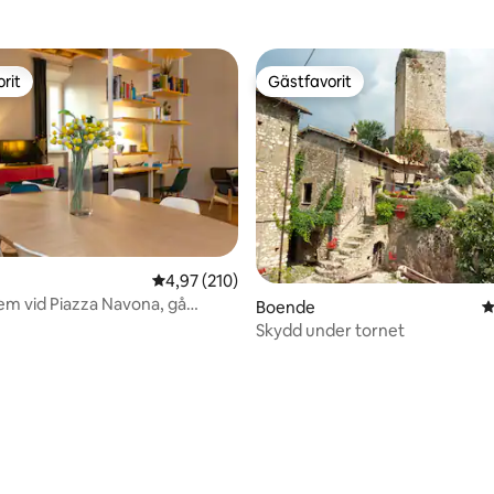
rit
Gästfavorit
rit
Gästfavorit
4,97 av 5 i genomsnittligt betyg, 210 omdöm
4,97 (210)
ligt betyg, 106 omdömen
em vid Piazza Navona, gå
Boende
4
Skydd under tornet