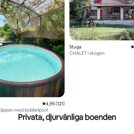
ligt betyg, 145 omdömen
Stuga
4
CHALET i skogen
4,95 av 5 i genomsnittligt betyg, 121 omdöm
4,95 (121)
 klippan med bubbelpool
Privata, djurvänliga boenden