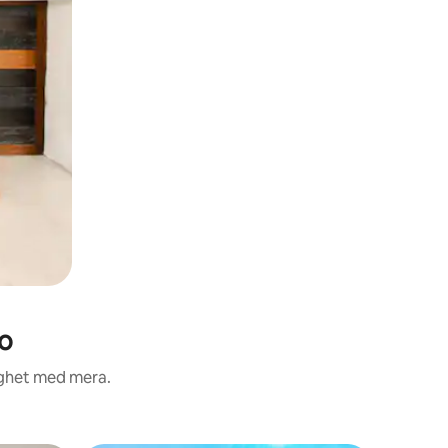
io
ighet med mera.