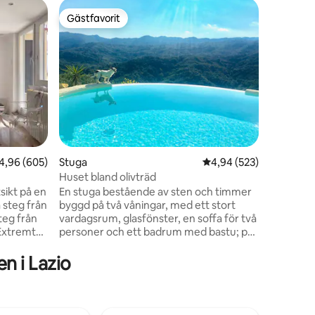
Vindsvån
Gästfavorit
Gästf
Gästfavorit
Populär
Spektaku
terrass, 
Denna un
vindsvånin
metall oc
hans ägar
dig att t
kaffe me
funderar 
ner bako
en
hyttbadk
,96 av 5 i genomsnittligt betyg, 605 omdömen
4,96 (605)
Stuga
4,94 av 5 i genomsnitt
4,94 (523)
från Term
hem. Till
Huset bland olivträd
trappor. 
ikt på en
En stuga bestående av sten och timmer
 steg från
byggd på två våningar, med ett stort
vardagsrum, glasfönster, en soffa för två
personer och ett badrum med bastu; på
 alla
andra våningen finns ett sovrum med
 några
dubbelsäng. Utomhus finns en stor
n i Lazio
diner. -
trädgård med veranda utrustad med grill
ch
och träbord. Platsen ligger på de trevliga
kullarna mellan Bellegra och Olevano
 och
Romano. Vi har för närvarande lagt till två