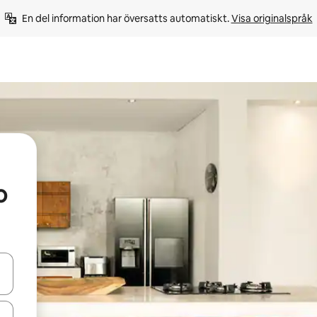
En del information har översatts automatiskt. 
Visa originalspråk
o
d upp- och nedåtpilarna eller utforska genom att trycka eller svepa.