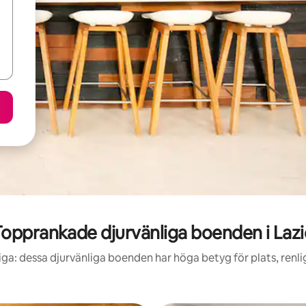
opprankade djurvänliga boenden i Laz
iga: dessa djurvänliga boenden har höga betyg för plats, renl