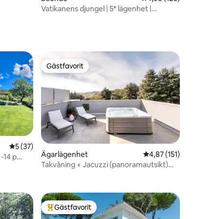
Vatikanens djungel | 5* lägenhet |
Trädgård | Djurvänligt
Gästfavorit
Gästfavorit
5 av 5 i genomsnittligt betyg, 37 omdömen
5 (37)
en
Ägarlägenhet
4,87 av 5 i genomsnit
4,87 (151)
 -14 p
Takvåning + Jacuzzi (panoramautsikt)
nära Rom.
Gästfavorit
Populär gästfavorit