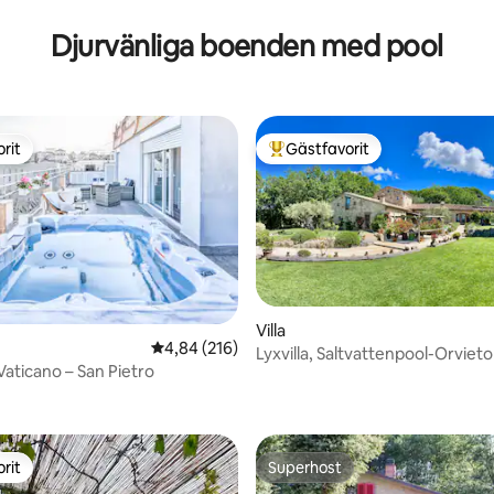
Djurvänliga boenden med pool
rit
Gästfavorit
rit
Populär gästfavorit
Villa
4,84 av 5 i genomsnittligt betyg, 216 omdöm
4,84 (216)
Lyxvilla, Saltvattenpool-Orvieto
Vaticano – San Pietro
-Ägare
tligt betyg, 28 omdömen
rit
Superhost
rit
Superhost