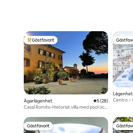
Gästfavorit
Gästfavo
Populär gästfavorit
Gästfavo
Lägenhet
Centro – 
Ägarlägenhet
5 av 5 i genomsnit
5 (28)
Casal Romito-Historisk villa med pool och
trädgårdar
Gästfavorit
Gästfavo
Gästfavorit
Gästfavo