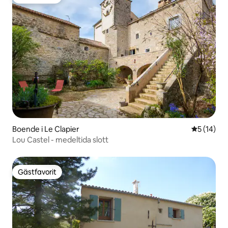
Gästfavorit
Boende i Le Clapier
5 av 5 i g
5 (14)
Lou Castel - medeltida slott
Gästfavorit
Gästfavorit