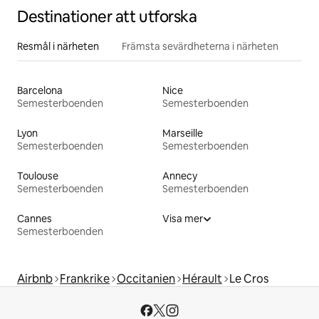
Destinationer att utforska
Resmål i närheten
Främsta sevärdheterna i närheten
Barcelona
Nice
Semesterboenden
Semesterboenden
Lyon
Marseille
Semesterboenden
Semesterboenden
Toulouse
Annecy
Semesterboenden
Semesterboenden
Cannes
Visa mer
Semesterboenden
Airbnb
Frankrike
Occitanien
Hérault
Le Cros