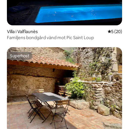
Villa i Valflaunès
5 av 5 i g
5 (20)
Familjens bondgård vänd mot Pic Saint Loup
Superhost
Superhost