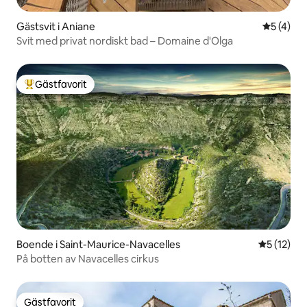
Gästsvit i Aniane
5 av 5 i 
5 (4)
Svit med privat nordiskt bad – Domaine d'Olga
Gästfavorit
Populär gästfavorit
Boende i Saint-Maurice-Navacelles
5 av 5 i g
5 (12)
På botten av Navacelles cirkus
Gästfavorit