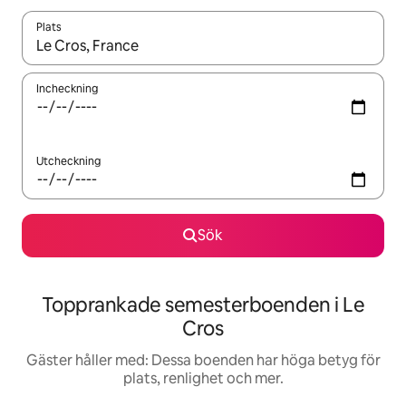
Plats
När resultaten är tillgängliga kan du navigera med upp- och ned
Incheckning
Utcheckning
Sök
Topprankade semesterboenden i Le
Cros
Gäster håller med: Dessa boenden har höga betyg för
plats, renlighet och mer.