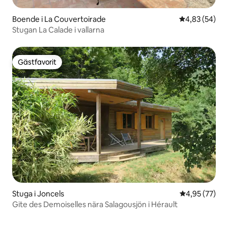
Boende i La Couvertoirade
4,83 av 5 i g
4,83 (54)
Stugan La Calade i vallarna
Gästfavorit
Gästfavorit
Stuga i Joncels
4,95 av 5 i g
4,95 (77)
Gite des Demoiselles nära Salagousjön i Hérault