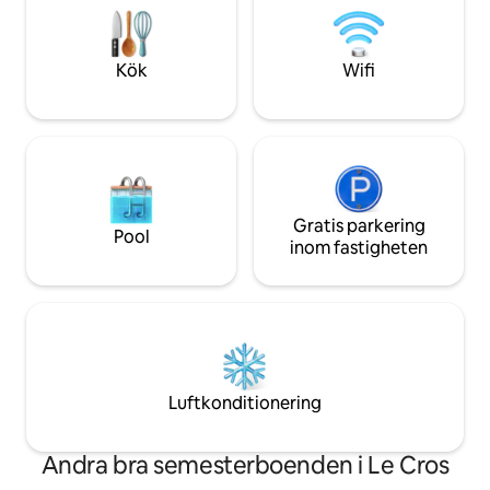
ett sovrum i stuga. Inte lämpligt för PR
er.
Kök
Wifi
Gratis parkering
Pool
inom fastigheten
Luftkonditionering
Andra bra semesterboenden i Le Cros