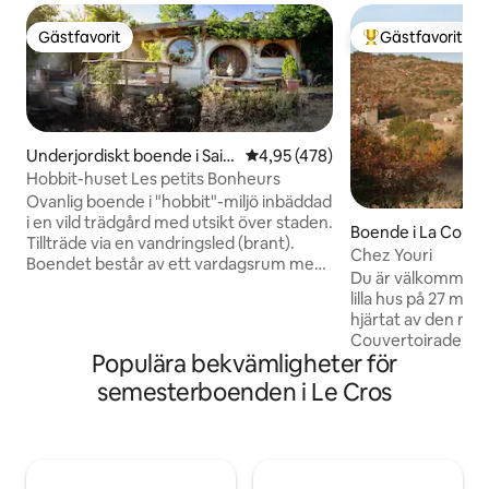
Gästfavorit
Gästfavorit
Gästfavorit
Populär gästfavor
Underjordiskt boende i Sain
4,95 av 5 i genomsnittligt bet
4,95 (478)
t-Affrique
Hobbit-huset Les petits Bonheurs
Ovanlig boende i "hobbit"-miljö inbäddad
i en vild trädgård med utsikt över staden.
Boende i La Couve
Tillträde via en vandringsled (brant).
Chez Youri
Boendet består av ett vardagsrum med
Du är välkommen 
öppen spis, ett litet kök, en alkov för
lilla hus på 27 m2, idealiskt beläget i
sovrummet, ett litet badrum, en terrass
hjärtat av den me
med utsikt över dalen och staden (1 km),
Couvertoirade, 10
och nyhet, ett bad uppvärmt med ved
Populära bekvämligheter för
motorväg A75. Du
(utom på sommaren) Ljus och musik
uppskatta lugnet 
semesterboenden i Le Cros
finns tillgängliga för atmosfären Perfekt
efter att ha utfo
för en romantisk vistelse eller en stund
omgivande stigarn
utanför tiden!
vardagsrummet-kök
privat innergård.
har ett sovrum me