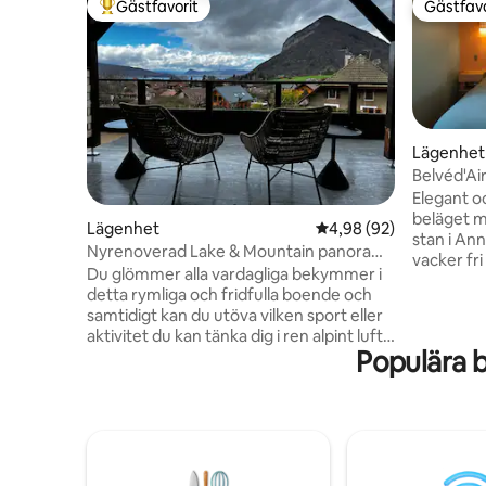
Gästfavorit
Gästfavo
Populär gästfavorit
Gästfavo
Lägenhet
Belvéd'Ai
Elegant oc
beläget m
Lägenhet
4,98 av 5 i genomsnit
4,98 (92)
stan i An
Nyrenoverad Lake & Mountain panorama
vacker fri
lägenhet
Du glömmer alla vardagliga bekymmer i
med direkt
detta rymliga och fridfulla boende och
Rymmer 2 
samtidigt kan du utöva vilken sport eller
dubbelsän
aktivitet du kan tänka dig i ren alpint luft.
bäddsoffa
Populära 
Du kommer att njuta av 4 sovrum, med 4
tvättmask
privata badrum nära en golfbana. En
parkering
separat toalett har en japansk typ toalett
skidorten
och tvätt. Tre privata uteplatser (75 kvm)
promenad t
två vända mot nordvästra sjöutsikten
centrum e
och en vänd mot sydöstra Mountain
Busshållpl
View. Gratis privat parkering, 1 km från