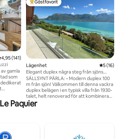
Gästfavorit
Gästf
Populär gästfavorit
Populär
The Pearl
Perfekt f
lägenhet 
hjärtat a
stenkast från sjön
sovrum, 
utrustat 
en
Du komme
promenad 
,95 av 5 i genomsnittligt betyg, 141 omdömen
4,95 (141)
parkeringsplatser.
uzzi
Lägenhet
5 av 5 i genomsnit
5 (16)
sängkläde
t av gamla
Lägenhete
Elegant duplex några steg från sjöns
stad som
en 1700-talsbyg
stränder
SÄLLSYNT PÄRLA: • Modern duplex 100
 dedikerat
ingen his
m från sjön! Välkommen till denna vackra
t
duplex belägen i en typisk villa från 1930-
m på 32
talet, helt renoverad för att kombinera
som söker
Le Paquier
periodisk charm och moderna
rnas
bekvämligheter. Denna villa ligger
 l'Île,
inbäddat några steg från sjön och
berömda
erbjuder en idyllisk miljö för en
ger och
minnesvärd semester, mellan natur och
a Annecy
upptäckt. Upplev en unik tillflyktsort i
ta
denna duplex mitt i en karaktärsfull villa,