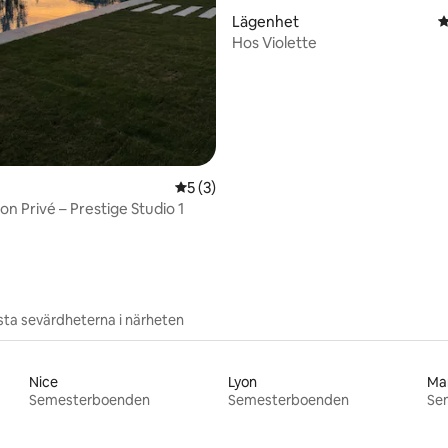
Lägenhet
4
Hos Violette
5 av 5 i genomsnittligt betyg, 3 omdöm
5 (3)
son Privé – Prestige Studio 1
ta sevärdheterna i närheten
Nice
Lyon
Mar
Semesterboenden
Semesterboenden
Se