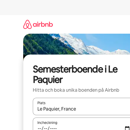
Hoppa
till
innehåll
Semesterboende i Le
Paquier
Hitta och boka unika boenden på Airbnb
Plats
När resultaten är tillgängliga kan du navigera me
Incheckning