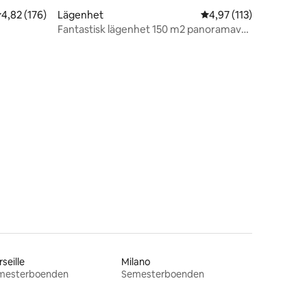
,82 av 5 i genomsnittligt betyg, 176 omdömen
4,82 (176)
Lägenhet
4,97 av 5 i genomsnit
4,97 (113)
Fantastisk lägenhet 150 m2 panoramavy
över sjön
en
seille
Milano
mesterboenden
Semesterboenden