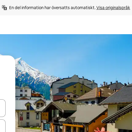
En del information har översatts automatiskt. 
Visa originalspråk
d upp- och nedåtpilarna eller utforska genom att trycka eller svepa.