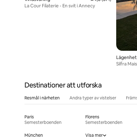
La Cour Filaterie - En svit i Annecy
Lägenhet
Silfra Mai
Destinationer att utforska
Resmål i närheten
Andra typer av vistelser
Främs
Paris
Florens
Semesterboenden
Semesterboenden
München
Visa mer