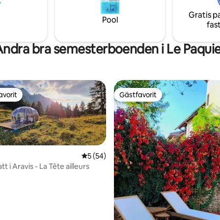
turistattraktioner.
Gratis p
Pool
fas
Andra bra semesterboenden i Le Paquie
avorit
Gästfavorit
gästfavorit
Gästfavorit
5 av 5 i genomsnittligt betyg, 54 omdöm
5 (54)
tt i Aravis - La Tête ailleurs
tligt betyg, 78 omdömen