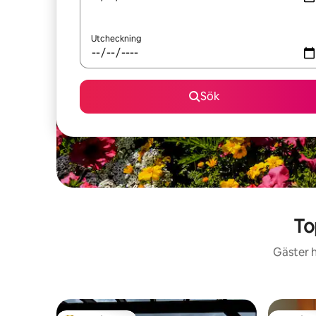
Utcheckning
Sök
To
Gäster h