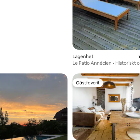
Lägenhet
Le Patio Annécien • Historiskt
och terrass
Gästfavorit
Gästfavorit
ligt betyg, 571 omdömen