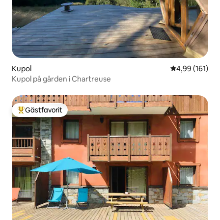
Kupol
4,99 av 5 i ge
4,99 (161)
Kupol på gården i Chartreuse
Gästfavorit
Populär gästfavorit