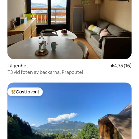
Lägenhet
4,75 av 5 i g
4,75 (16)
T3 vid foten av backarna, Prapoutel
Gästfavorit
Populär gästfavorit