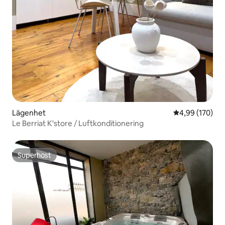
Lägenhet
4,99 av 5 i ge
4,99 (170)
Le Berriat K'store / Luftkonditionering
Superhost
Superhost