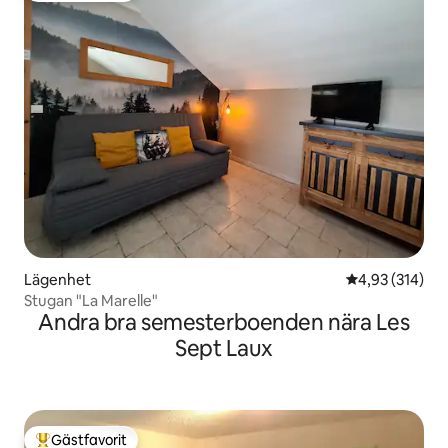
Lägenhet
4,93 av 5 i ge
4,93 (314)
Stugan "La Marelle"
Andra bra semesterboenden nära Les
Sept Laux
Gästfavorit