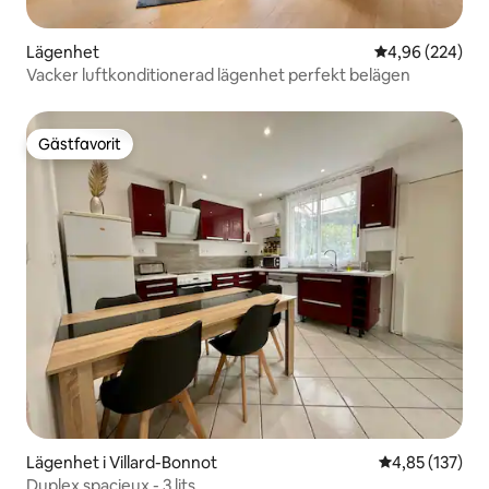
Lägenhet
4,96 av 5 i ge
4,96 (224)
Vacker luftkonditionerad lägenhet perfekt belägen
Gästfavorit
Gästfavorit
Lägenhet i Villard-Bonnot
4,85 av 5 i ge
4,85 (137)
Duplex spacieux - 3 lits