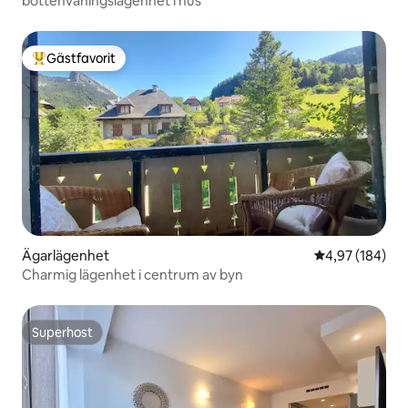
bottenvåningslägenhet i hus
Gästfavorit
Populär gästfavorit
Ägarlägenhet
4,97 av 5 i ge
4,97 (184)
Charmig lägenhet i centrum av byn
Superhost
Superhost