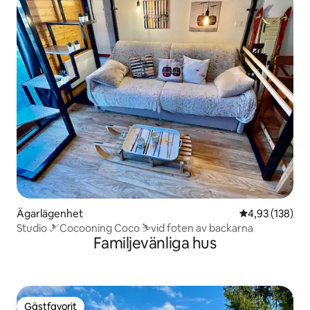
Ägarlägenhet
4,93 av 5 i ge
4,93 (138)
Studio 🎿Cocooning Coco ⛷vid foten av backarna
Familjevänliga hus
Gästfavorit