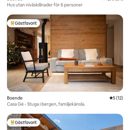
Hus utan nivåskillnader för 6 personer
Gästfavorit
Populär gästfavorit
Boende
5 av 5 i g
5 (12)
Casa Gé - Stuga i bergen, familjekänsla.
Gästfavorit
Populär gästfavorit