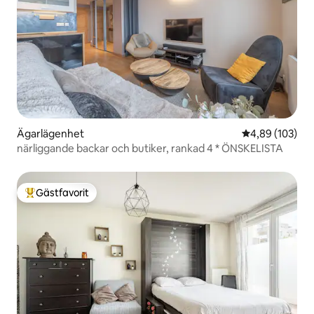
Ägarlägenhet
4,89 av 5 i ge
4,89 (103)
närliggande backar och butiker, rankad 4 * ÖNSKELISTA
Gästfavorit
Populär gästfavorit