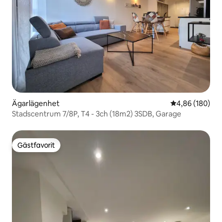
Ägarlägenhet
4,86 av 5 i ge
4,86 (180)
Stadscentrum 7/8P, T4 - 3ch (18m2) 3SDB, Garage
Gästfavorit
Gästfavorit