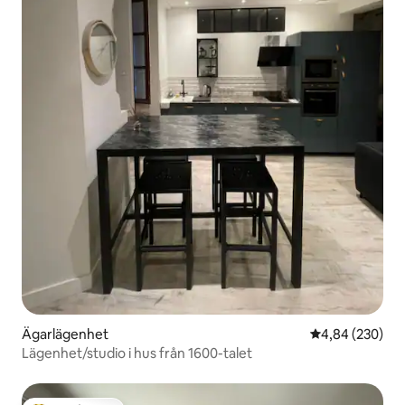
Ägarlägenhet
4,84 av 5 i ge
4,84 (230)
Lägenhet/studio i hus från 1600-talet