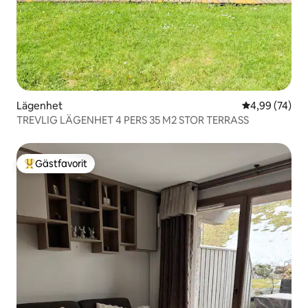
Lägenhet
4,99 av 5 i g
4,99 (74)
TREVLIG LÄGENHET 4 PERS 35 M2 STOR TERRASS
Gästfavorit
Populär gästfavorit