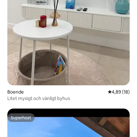
Boende
4,89 av 5 i g
4,89 (18)
Litet mysigt och vänligt byhus
Superhost
Superhost