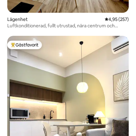
Lägenhet
4,95 av 5 i ge
4,95 (257)
Luftkonditionerad, fullt utrustad, nära centrum och
stationen
Gästfavorit
Populär gästfavorit