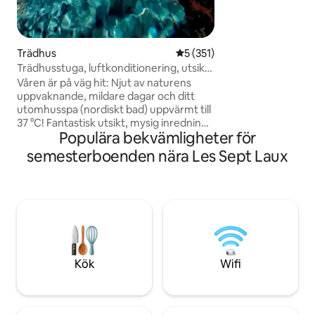
Trädhus
5 av 5 i genomsnittligt bet
5 (351)
Trädhusstuga, luftkonditionering, utsikt,
privat varmt/kallt spa
Våren är på väg hit: Njut av naturens
uppvaknande, mildare dagar och ditt
utomhusspa (nordiskt bad) uppvärmt till
37 °C! Fantastisk utsikt, mysig inredning
Populära bekvämligheter för
med videoprojektor. Den perfekta
naturutflykten för avkoppling och att
semesterboenden nära Les Sept Laux
ladda upp. ✨ Ett speciellt tillfälle? Gör din
vistelse ännu bättre med vårt alternativ
”Romantisk” (kronblad, LED-ljus) eller
”Glittrande kväll” (med champagne).
Perfekt för att överraska din partner!
(Detaljer och prissättning i avsnittet
”Annat att notera” nedan 👇).
Kök
Wifi