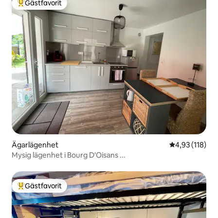
Gästfavorit
Populär gästfavorit
Ägarlägenhet
4,93 av 5 i ge
4,93 (118)
Mysig lägenhet i Bourg D'Oisans ...
Gästfavorit
Populär gästfavorit