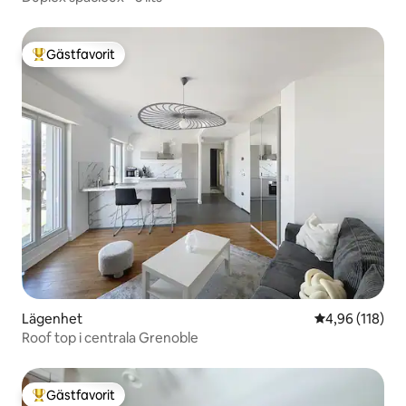
Gästfavorit
Populär gästfavorit
Lägenhet
4,96 av 5 i ge
4,96 (118)
Roof top i centrala Grenoble
Gästfavorit
Populär gästfavorit