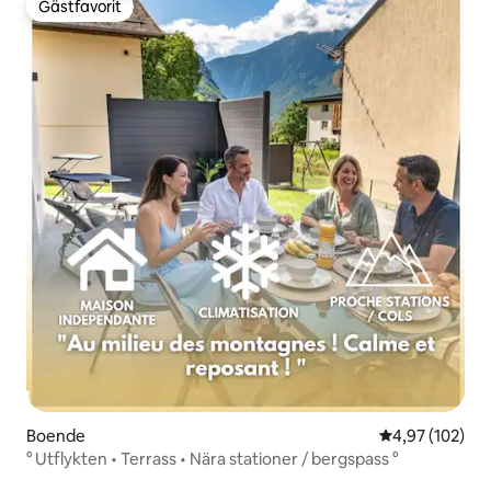
Gästfavorit
Gästfavorit
Boende
4,97 av 5 i ge
4,97 (102)
° Utflykten • Terrass • Nära stationer / bergspass °