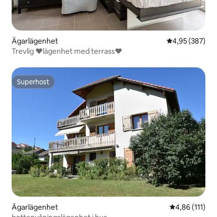
Ägarlägenhet
4,95 av 5 i ge
4,95 (387)
Trevlig ♥️lägenhet med terrass♥️
Superhost
Superhost
Ägarlägenhet
4,86 av 5 i g
4,86 (111)