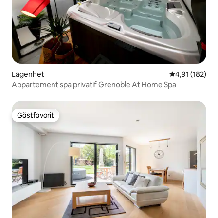
Lägenhet
4,91 av 5 i ge
4,91 (182)
Appartement spa privatif Grenoble At Home Spa
Gästfavorit
Gästfavorit