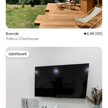
Boende
4,98 av 5 i ge
4,98 (101)
Trähus i Chartreuse
Gästfavorit
Gästfavorit