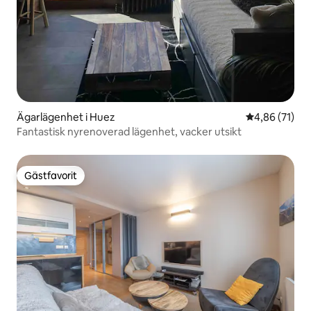
Ägarlägenhet i Huez
4,86 av 5 i g
4,86 (71)
Fantastisk nyrenoverad lägenhet, vacker utsikt
Gästfavorit
Gästfavorit