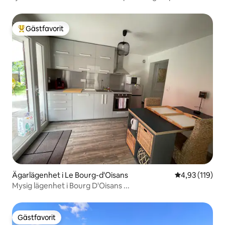
Gästfavorit
Populär gästfavorit
Ägarlägenhet i Le Bourg-d'Oisans
4,93 av 5 i ge
4,93 (119)
Mysig lägenhet i Bourg D'Oisans ...
Gästfavorit
Gästfavorit