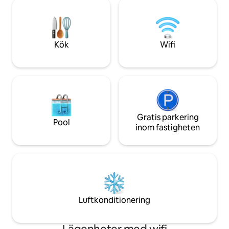
veranda. Du kommer också att njuta av
ögonblick av avko
ett trevligt, söderläge utomhusområde
ett praktiskt kök k
med en skuggad terrass, en grön yta,
måltider att njuta 
lekar för barn och parkeringsplatser.
Kök
Wifi
Gratis parkering
Pool
inom fastigheten
Luftkonditionering