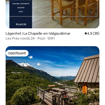
Lägenhet i La Chapelle-en-Valgaudémar
4,9 av 5 i g
4,9 (39)
Les Prés-ronds 24 - Pool - WIFI
Gästfavorit
Gästfavorit