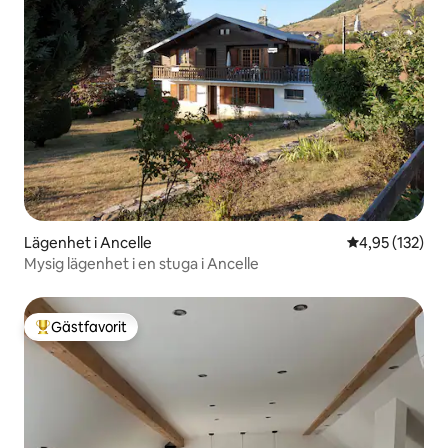
Lägenhet i Ancelle
4,95 av 5 i ge
4,95 (132)
Mysig lägenhet i en stuga i Ancelle
Gästfavorit
Populär gästfavorit