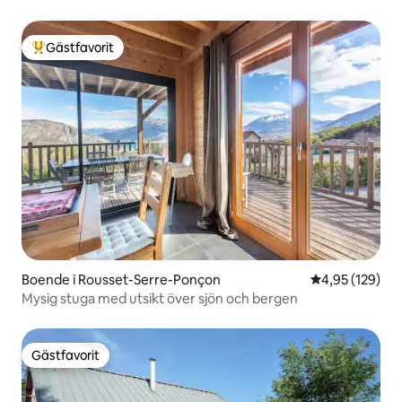
Gästfavorit
Populär gästfavorit
Boende i Rousset-Serre-Ponçon
4,95 av 5 i ge
4,95 (129)
Mysig stuga med utsikt över sjön och bergen
Gästfavorit
Gästfavorit