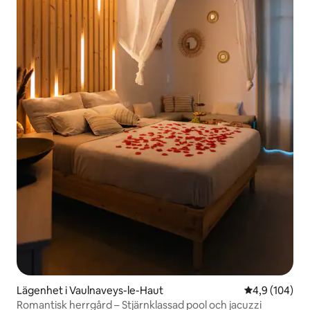
Lägenhet i Vaulnaveys-le-Haut
4,9 av 5 i ge
4,9 (104)
Romantisk herrgård – Stjärnklassad pool och jacuzzi