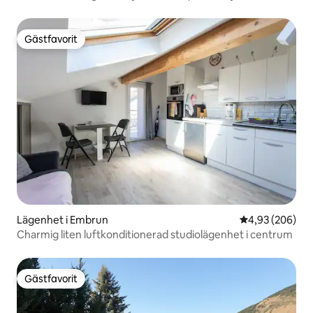
Gästfavorit
Gästfavorit
Lägenhet i Embrun
4,93 av 5 i ge
4,93 (206)
Charmig liten luftkonditionerad studiolägenhet i centrum
Gästfavorit
Gästfavorit