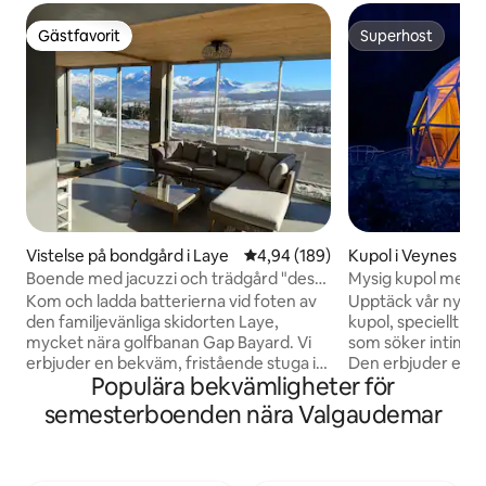
Gästfavorit
Superhost
Gästfavorit
Superhost
Vistelse på bondgård i Laye
4,94 av 5 i genomsnittligt bety
4,94 (189)
Kupol i Veynes
Boende med jacuzzi och trädgård "des
Mysig kupol med 
grands prés"
Kom och ladda batterierna vid foten av
Upptäck vår nya r
den familjevänliga skidorten Laye,
kupol, speciellt u
mycket nära golfbanan Gap Bayard. Vi
som söker intimit
erbjuder en bekväm, fristående stuga i
Den erbjuder en idy
Populära bekvämligheter för
en våning på nästan 90 m², med
speciella stunder. F
bubbelpool och magnifik utsikt över
halvtransparent k
semesterboenden nära Valgaudemar
Champsaur-dalen. Gîten har 2 sovrum
stjärnljuset kan t
på 15 m² (161 kvadratfot), ett stort, fullt
ett bad för två, lå
utrustat kök-vardagsrum och en
kropp kropp och nju