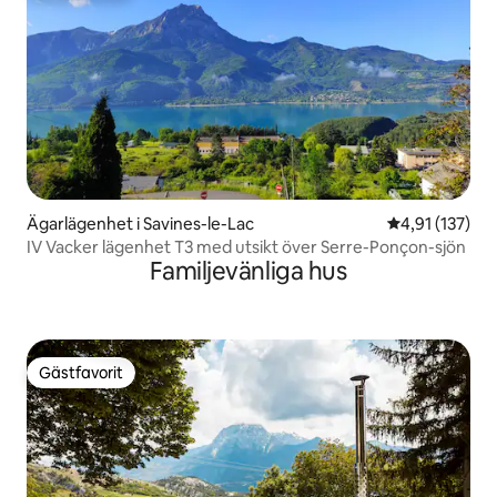
Ägarlägenhet i Savines-le-Lac
4,91 av 5 i ge
4,91 (137)
IV Vacker lägenhet T3 med utsikt över Serre-Ponçon-sjön
Familjevänliga hus
Gästfavorit
Gästfavorit