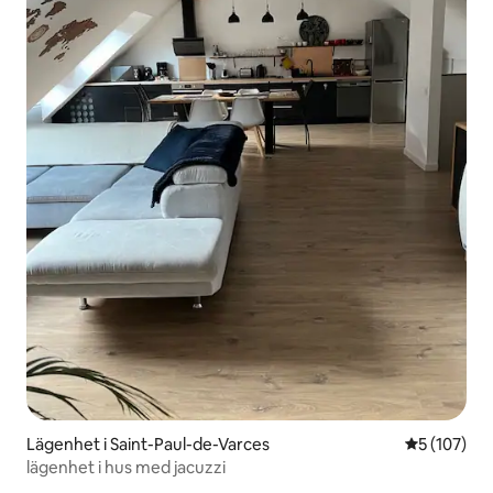
Lägenhet i Saint-Paul-de-Varces
5 av 5 i ge
5 (107)
lägenhet i hus med jacuzzi