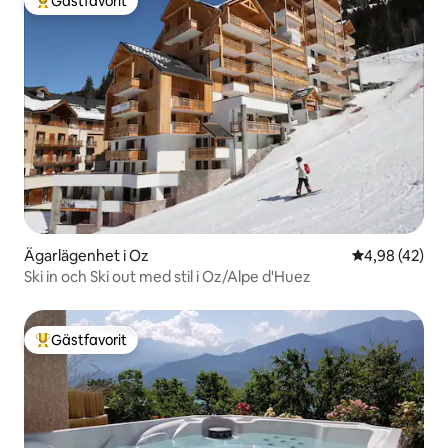
Gästfavorit
Populär gästfavorit
Ägarlägenhet i Oz
4,98 av 5 i g
4,98 (42)
Ski in och Ski out med stil i Oz/Alpe d'Huez
Gästfavorit
Populär gästfavorit