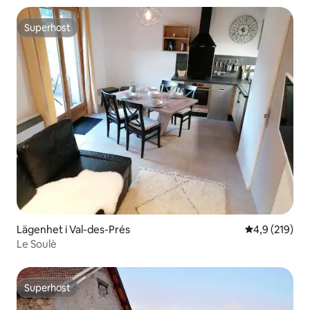
Superhost
Superhost
Lägenhet i Val-des-Prés
4,9 av 5 i ge
4,9 (219)
Le Soulè
Superhost
Superhost