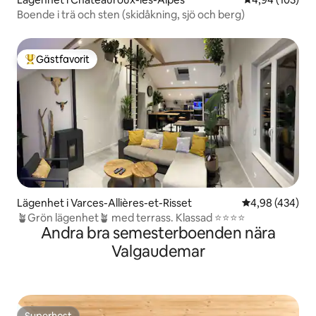
Boende i trä och sten (skidåkning, sjö och berg)
Gästfavorit
Populär gästfavorit
Lägenhet i Varces-Allières-et-Risset
4,98 av 5 i ge
4,98 (434)
🪴Grön lägenhet🪴 med terrass. Klassad ⭐️⭐️⭐️⭐️
Andra bra semesterboenden nära
Valgaudemar
Superhost