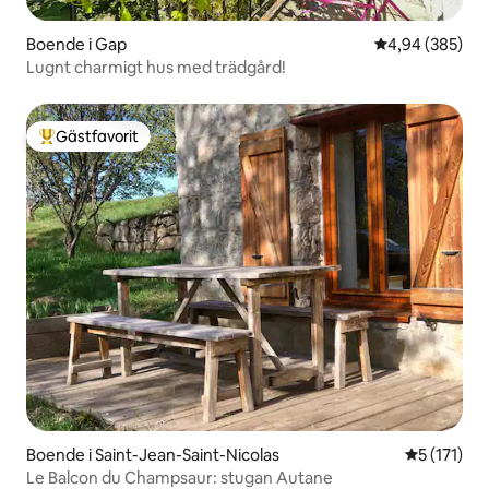
Boende i Gap
4,94 av 5 i ge
4,94 (385)
Lugnt charmigt hus med trädgård!
Gästfavorit
Populär gästfavorit
Boende i Saint-Jean-Saint-Nicolas
5 av 5 i g
5 (171)
Le Balcon du Champsaur: stugan Autane