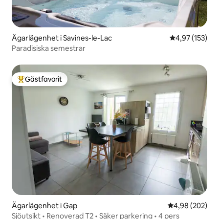
Ägarlägenhet i Savines-le-Lac
4,97 av 5 i ge
4,97 (153)
Paradisiska semestrar
Gästfavorit
Populär gästfavorit
Ägarlägenhet i Gap
4,98 av 5 i ge
4,98 (202)
Sjöutsikt • Renoverad T2 • Säker parkering • 4 pers