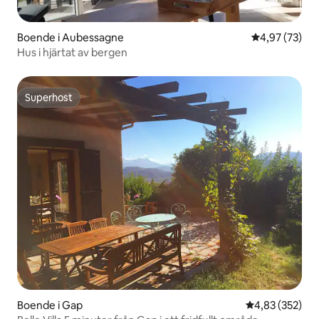
Boende i Aubessagne
4,97 av 5 i g
4,97 (73)
Hus i hjärtat av bergen
Superhost
Superhost
Boende i Gap
4,83 av 5 i ge
4,83 (352)