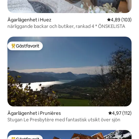
Ägarlägenhet i Huez
4,89 av 5 i ge
4,89 (103)
närliggande backar och butiker, rankad 4 * ÖNSKELISTA
Gästfavorit
Populär gästfavorit
Ägarlägenhet i Prunières
4,97 av 5 i ge
4,97 (112)
Stugan Le Presbytère med fantastisk utsikt över sjön