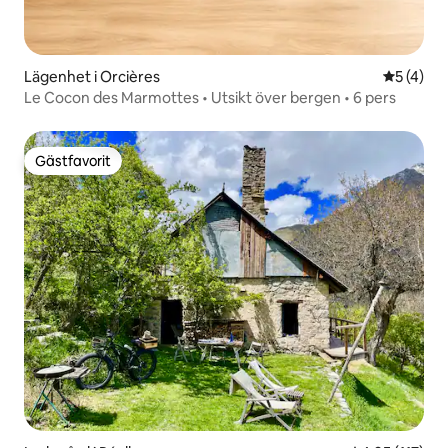
Lägenhet i Orcières
5 av 5 i 
5 (4)
Le Cocon des Marmottes • Utsikt över bergen • 6 pers
Gästfavorit
Gästfavorit