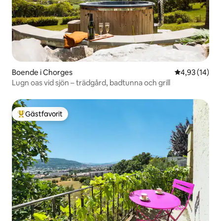
Boende i Chorges
4,93 av 5 i g
4,93 (14)
Lugn oas vid sjön – trädgård, badtunna och grill
Gästfavorit
Populär gästfavorit