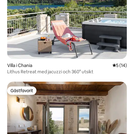
Villa i Chania
5 av 5 i g
5 (14)
Lithus Retreat med jacuzzi och 360° utsikt
Gästfavorit
Gästfavorit