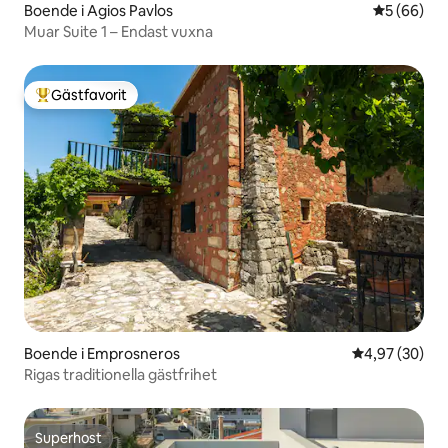
Boende i Agios Pavlos
5 av 5 i g
5 (66)
Muar Suite 1 – Endast vuxna
Gästfavorit
Populär gästfavorit
Boende i Emprosneros
4,97 av 5 i g
4,97 (30)
Rigas traditionella gästfrihet
Superhost
Superhost