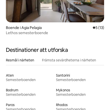
Boende i Agia Pelagia
5 av 5 i g
5 (13)
Lethos semesterboende
Destinationer att utforska
Resmål i närheten
Främsta sevärdheterna i närheten
Aten
Santorini
Semesterboenden
Semesterboenden
Bodrum
Mykonos
Semesterboenden
Semesterboenden
Paros
Rhodos
Semesterboenden
Semesterboenden