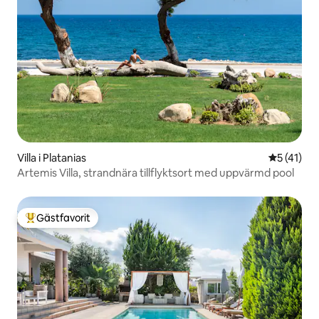
Villa i Platanias
5 av 5 i g
5 (41)
Artemis Villa, strandnära tillflyktsort med uppvärmd pool
Gästfavorit
Populär gästfavorit