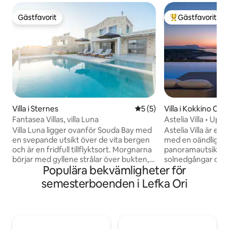
Gästfavorit
Gästfavorit
Gästfavorit
Populär gästfavor
Villa i Sternes
5 av 5 i genomsnittligt b
5 (5)
Villa i Kokkino Cho
Fantasea Villas, villa Luna
Astelia Villa • Upp
Villa Luna ligger ovanför Souda Bay med
Astelia Villa är en
en svepande utsikt över de vita bergen
med en oändlig u
och är en fridfull tillflyktsort. Morgnarna
panoramautsikt ö
börjar med gyllene strålar över bukten,
solnedgångar du 
Populära bekvämligheter för
medan kvällarna bjuder in dig att koppla
glömma. Ultrasnab
av under stjärnfyllda skyar, med månen
internet med 5G-
semesterboenden i Lefka Ori
som kastar sitt mjuka sken över
idealiskt för fjärra
landskapet. Även om det är lugnt och
miljö. Öppet boen
avskilt är det bara en kort bilresa från
utomhusterrasser
charmiga byar, stränder och den
utsikten – rena lin
historiska staden Chania. Villa Luna är
ingenting mellan d