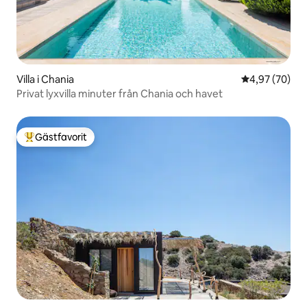
Villa i Chania
4,97 av 5 i g
4,97 (70)
Privat lyxvilla minuter från Chania och havet
Gästfavorit
Populär gästfavorit