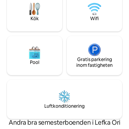
fridfull, solkysst och månsken och
kusten. Beläget p
erbjuder en tidlös kretensisk tillflykt du
Chania och Rethy
aldrig kommer att glömma.
från stränderna A
Kök
Wifi
Stavros, långt frå
Gratis parkering
Pool
inom fastigheten
Luftkonditionering
Andra bra semesterboenden i Lefka Ori