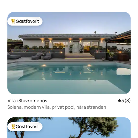
Gästfavorit
Populär gästfavorit
Villa i Stavromenos
5 av 5 i 
5 (8)
Solena, modern villa, privat pool, nära stranden
Gästfavorit
Populär gästfavorit