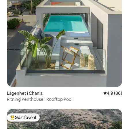
Lägenhet i Chania
4,9 av 5 i g
4,9 (86)
Ritning Penthouse | Rooftop Pool
Gästfavorit
Populär gästfavorit