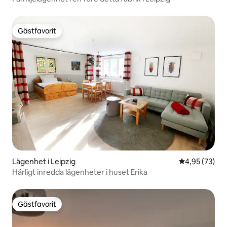
Gästfavorit
Gästfavorit
Lägenhet i Leipzig
4,95 av 5 i g
4,95 (73)
Härligt inredda lägenheter i huset Erika
Gästfavorit
Gästfavorit