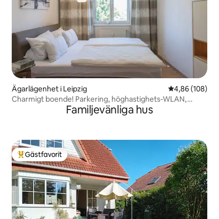
Ägarlägenhet i Leipzig
4,86 av 5 i ge
4,86 (108)
Charmigt boende! Parkering, höghastighets-WLAN,
Familjevänliga hus
balkong
Gästfavorit
Populär gästfavorit