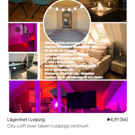
Lägenhet i Leipzig
4,91 av 5 i g
4,91 (54)
City-Loft över taken i Leipzigs centrum