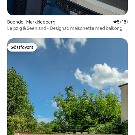
Boende i Markkleeberg
5 av 5 i g
5 (18)
Leipzig & Seenland • Designad maisonette med balkong.
Gästfavorit
Gästfavorit