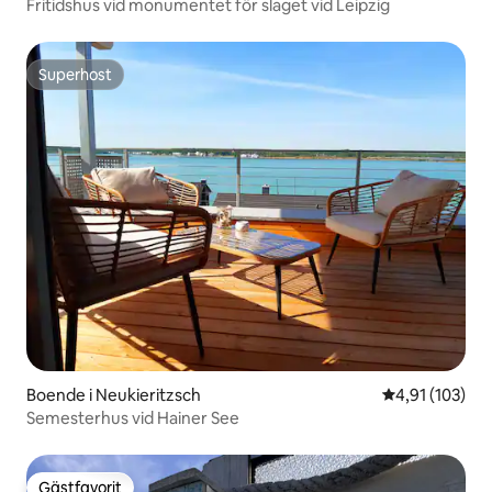
Fritidshus vid monumentet för slaget vid Leipzig
Superhost
Superhost
Boende i Neukieritzsch
4,91 av 5 i ge
4,91 (103)
Semesterhus vid Hainer See
Gästfavorit