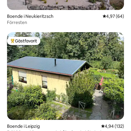
Boende i Neukieritzsch
4,97 av 5 i g
4,97 (64)
Förresten
Gästfavorit
Populär gästfavorit
Boende i Leipzig
4,94 av 5 i ge
4,94 (132)