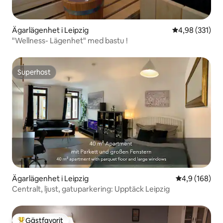
Ägarlägenhet i Leipzig
4,98 av 5 i ge
4,98 (331)
"Wellness- Lägenhet" med bastu !
Superhost
Superhost
Ägarlägenhet i Leipzig
4,9 av 5 i ge
4,9 (168)
Centralt, ljust, gatuparkering: Upptäck Leipzig
Gästfavorit