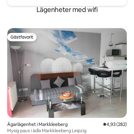
Lägenheter med wifi
Gästfavorit
Gästfavorit
Ägarlägenhet i Markkleeberg
4,93 av 5 i ge
4,93 (282)
Mysig paus i ädla Markkleeberg Leipzig