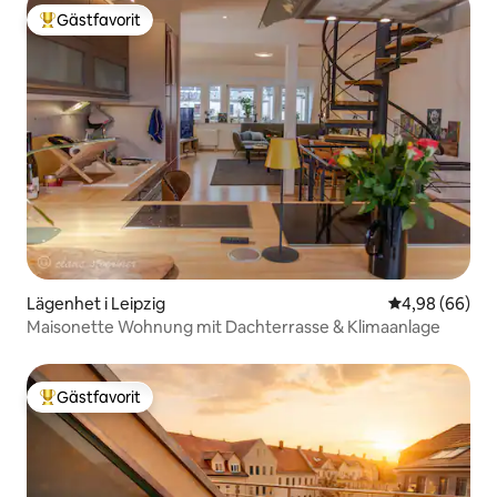
Gästfavorit
Populär gästfavorit
Lägenhet i Leipzig
4,98 av 5 i g
4,98 (66)
Maisonette Wohnung mit Dachterrasse & Klimaanlage
Gästfavorit
Populär gästfavorit