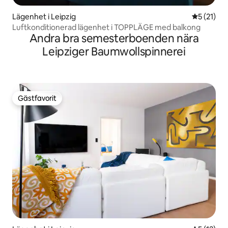
Lägenhet i Leipzig
5 av 5 i g
5 (21)
Luftkonditionerad lägenhet i TOPPLÄGE med balkong
Andra bra semesterboenden nära
Leipziger Baumwollspinnerei
Gästfavorit
Gästfavorit