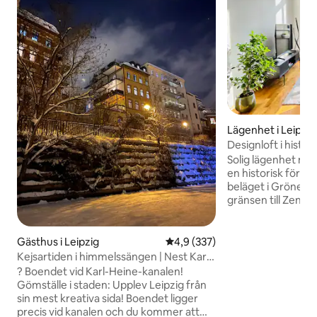
Lägenhet i Leipzig
Designloft i histo
arenan/stadion
Solig lägenhet med
en historisk före d
beläget i Gröner W
gränsen till Zentr
från RB Stadium &
boendet för even
och de som utforsk
Gästhus i Leipzig
4,9 av 5 i genomsnittligt bet
4,9 (337)
Höjdpunkter: Gol
Kejsartiden i himmelssängen | Nest Karl-
avslappnad utcheckning
Heine-Kanal
? Boendet vid Karl-Heine-kanalen!
kommunikationer
Gömställe i staden: Upplev Leipzig från
hållplatsen bara 30
sin mest kreativa sida! Boendet ligger
Stadium - Sportfo
precis vid kanalen och du kommer att