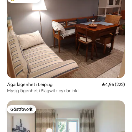
Populär gästfavorit
Ägarlägenhet i Leipzig
4,95 av 5 i ge
4,95 (222)
Mysig lägenhet i Plagwitz cyklar inkl.
Gästfavorit
Gästfavorit