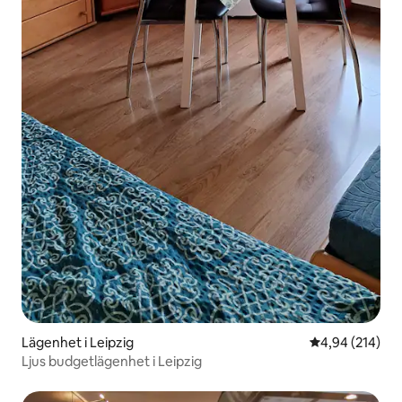
Lägenhet i Leipzig
4,94 av 5 i ge
4,94 (214)
Ljus budgetlägenhet i Leipzig