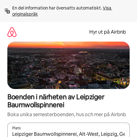
Hoppa
En del information har översatts automatiskt. 
Visa 
till
originalspråk
innehåll
Hyr ut på Airbnb
Boenden i närheten av Leipziger
Baumwollspinnerei
Boka unika semesterboenden, hus och mer på Airbnb
Plats
När resultaten är tillgängliga kan du navigera med upp- och ned