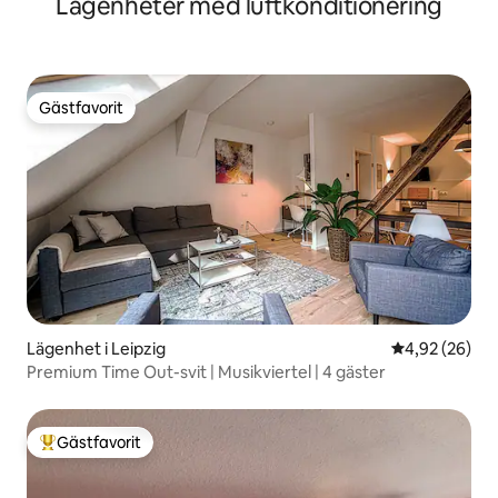
Lägenheter med luftkonditionering
Gästfavorit
Gästfavorit
Lägenhet i Leipzig
4,92 av 5 i g
4,92 (26)
Premium Time Out-svit | Musikviertel | 4 gäster
Gästfavorit
Populär gästfavorit