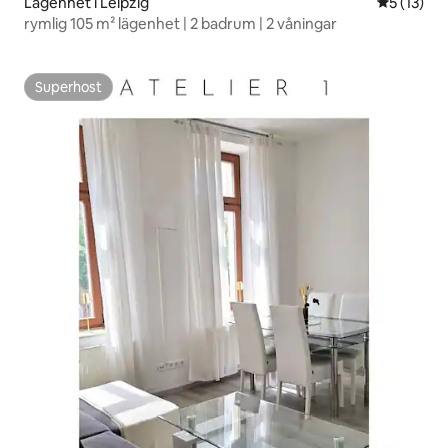
Lägenhet i Leipzig
5 av 5 i g
5 (13)
rymlig 105 m² lägenhet | 2 badrum | 2 våningar
Superhost
Superhost