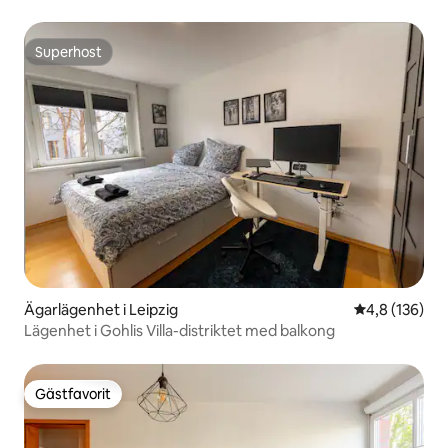
Superhost
Superhost
Ägarlägenhet i Leipzig
4,8 av 5 i ge
4,8 (136)
Lägenhet i Gohlis Villa-distriktet med balkong
Gästfavorit
Gästfavorit