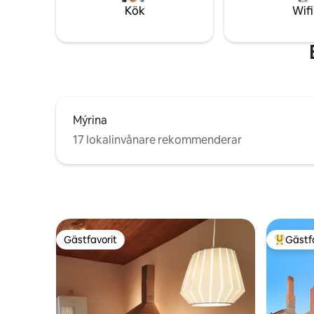
avkoppling och utforskning.
Kök
Wifi
Mýrina
17 lokalinvånare rekommenderar
Gästfavorit
Gästf
Gästfavorit
Populär 