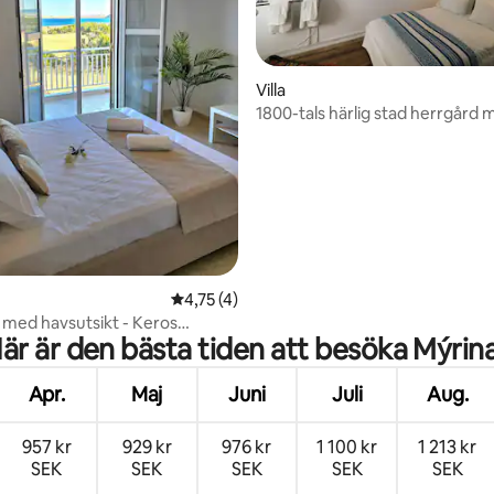
tligt betyg, 22 omdömen
Villa
1800-tals härlig stad herrgård
trädgård
4,75 av 5 i genomsnittligt betyg, 4 omdöm
4,75 (4)
med havsutsikt - Keros
är är den bästa tiden att besöka Mýrin
Apr.
Maj
Juni
Juli
Aug.
957 kr
929 kr
976 kr
1 100 kr
1 213 kr
SEK
SEK
SEK
SEK
SEK