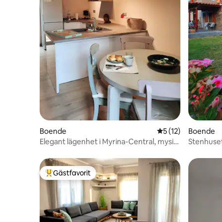
Boende
5 av 5 i genomsnit
5 (12)
Boende
Elegant lägenhet i Myrina-Central, mysig
Stenhuset
lägenhet
Myrina)
Gästfavorit
Populär gästfavorit