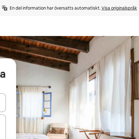
En del information har översatts automatiskt. 
Visa originalspråk
na
d upp- och nedåtpilarna eller utforska genom att trycka eller svepa.