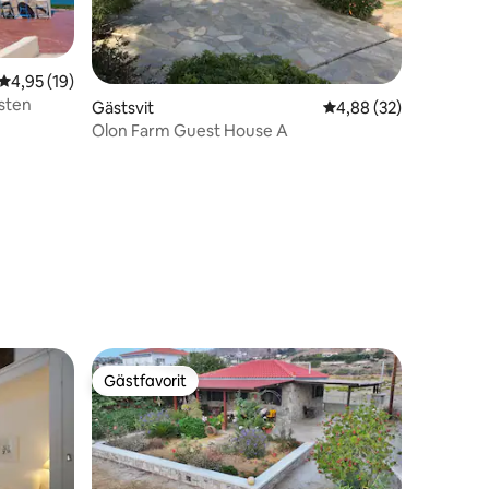
4,95 av 5 i genomsnittligt betyg, 19 omdömen
4,95 (19)
usten
Gästsvit
4,88 av 5 i genomsnit
4,88 (32)
Olon Farm Guest House A
en
Gästfavorit
Gästfavorit