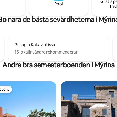
Gratis p
Pool
fas
Bo nära de bästa sevärdheterna i Mýrin
Panagia Kakaviotissa
15 lokalinvånare rekommenderar
Andra bra semesterboenden i Mýrina
avorit
gästfavorit