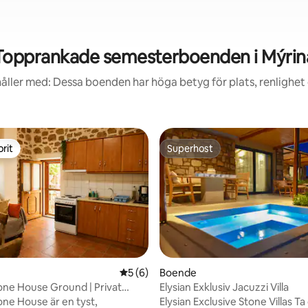
Topprankade semesterboenden i Mýrin
åller med: Dessa boenden har höga betyg för plats, renlighet
rit
Superhost
rit
Superhost
5 av 5 i genomsnittligt betyg, 6 omdöm
5 (6)
Boende
one House Ground | Privat
Elysian Exklusiv Jacuzzi Villa
och parkering
one House är en tyst,
Elysian Exclusive Stone Villas Ta det lugnt