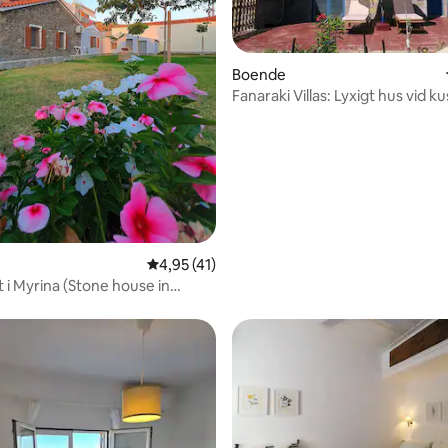
Boende
Fanaraki Villas: Lyxigt hus vid k
tligt betyg, 12 omdömen
4,95 av 5 i genomsnittligt betyg, 41 omdöm
4,95 (41)
 i Myrina (Stone house in