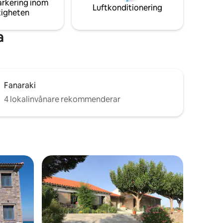
arkering inom
Luftkonditionering
tigheten
a
Fanaraki
4 lokalinvånare rekommenderar