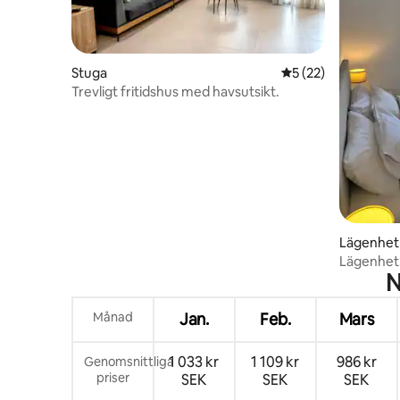
Stuga
5 av 5 i genomsnit
5 (22)
Trevligt fritidshus med havsutsikt.
Lägenhet
Lägenhet 
N
Seaview
Månad
Jan.
Feb.
Mars
1 033 kr
1 109 kr
986 kr
Genomsnittliga
priser
SEK
SEK
SEK