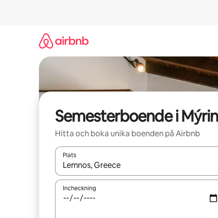
Hoppa
till
innehåll
Semesterboende i Mýri
Hitta och boka unika boenden på Airbnb
Plats
När resultaten är tillgängliga kan du navigera me
Incheckning