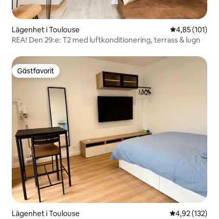
Lägenhet i Toulouse
4,85 av 5 i ge
4,85 (101)
REA! Den 29:e: T2 med luftkonditionering, terrass & lugn
Gästfavorit
Gästfavorit
Lägenhet i Toulouse
4,92 av 5 i ge
4,92 (132)