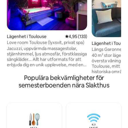
Lägenhet i Toulouse
4,95 av 5 i genomsnittligt bet
4,95 (133)
Love room Toulouse (lyxsvit, privat spa)
Lägenhet i Toulou
Jacuzzi, uppvärmda massagestolar,
Längs Garonne och
stjärnhimmel, ljus atmosfär, förstklassiga
Neuf
40 m² stor lägenh
sängkläder... Allt har utformats för att
översta våningen i
erbjuda dig en unik upplevelse, med en
Toulouse, mitt i S
garanterad stund av avkoppling!
historiska område
Ytterligare alternativ finns tillgängliga på
Populära bekvämligheter för
vänstra strand och
begäran för att göra din vistelse ännu
sin autentiska atm
semesterboenden nära Slakthus
roligare. Lägenheten ligger i stadsdelen
tegelbyggnader och
Busca, ett stenkast från Pont des
flodstränderna. Du kommer att bo på en
Demoiselles, 5 minuter från stadens
livlig gata med me
centrum, 3 minuter från Jardin des
minuters promenad
Plantes, 6 minuter från Toulouse-stadion
tunnelbanan. Detta
och 10 minuter från Casino Barrière.
för att utforska To
njuta av livet i de