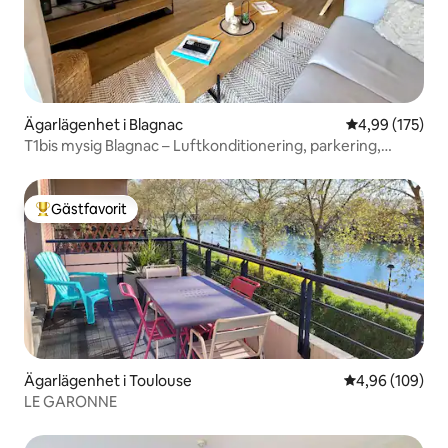
Ägarlägenhet i Blagnac
4,99 av 5 i ge
4,99 (175)
T1bis mysig Blagnac – Luftkonditionering, parkering,
spårvagn/flygplats
Gästfavorit
Populär gästfavorit
Ägarlägenhet i Toulouse
4,96 av 5 i ge
4,96 (109)
LE GARONNE