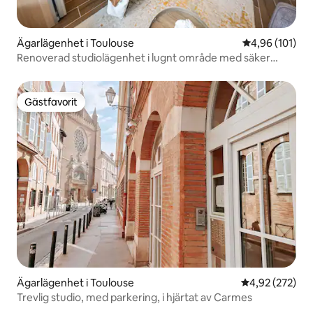
Ägarlägenhet i Toulouse
4,96 av 5 i ge
4,96 (101)
Renoverad studiolägenhet i lugnt område med säker
parkering
Gästfavorit
Gästfavorit
Ägarlägenhet i Toulouse
4,92 av 5 i ge
4,92 (272)
Trevlig studio, med parkering, i hjärtat av Carmes