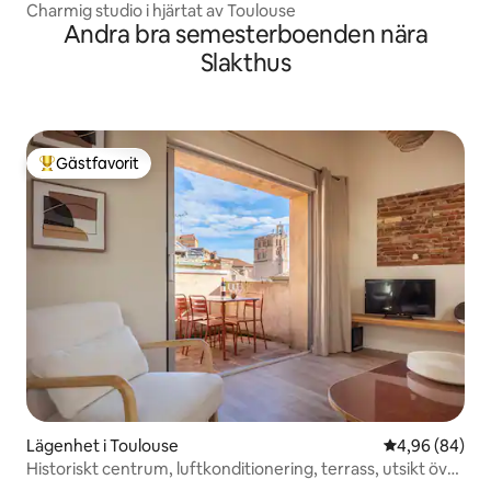
Charmig studio i hjärtat av Toulouse
Andra bra semesterboenden nära
Slakthus
Gästfavorit
Populär gästfavorit
Lägenhet i Toulouse
4,96 av 5 i g
4,96 (84)
Historiskt centrum, luftkonditionering, terrass, utsikt över
hustaken