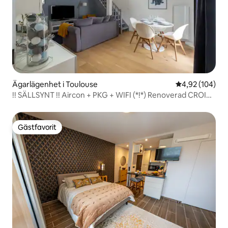
Ägarlägenhet i Toulouse
4,92 av 5 i ge
4,92 (104)
!! SÄLLSYNT !! Aircon + PKG + WIFI (*!*) Renoverad CROIX-
DAURADE
Gästfavorit
Gästfavorit