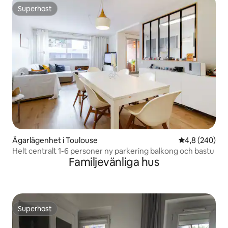
Superhost
Superhost
Ägarlägenhet i Toulouse
4,8 av 5 i ge
4,8 (240)
Helt centralt 1-6 personer ny parkering balkong och bastu
Familjevänliga hus
Superhost
Superhost