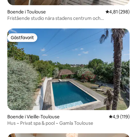
Boende i Toulouse
4,81 av 5 i ge
4,81 (298)
Fristående studio nära stadens centrum och
järnvägsstation
Gästfavorit
Gästfavorit
Boende i Vieille-Toulouse
4,9 av 5 i ge
4,9 (119)
Hus ~ Privat spa & pool ~ Gamla Toulouse