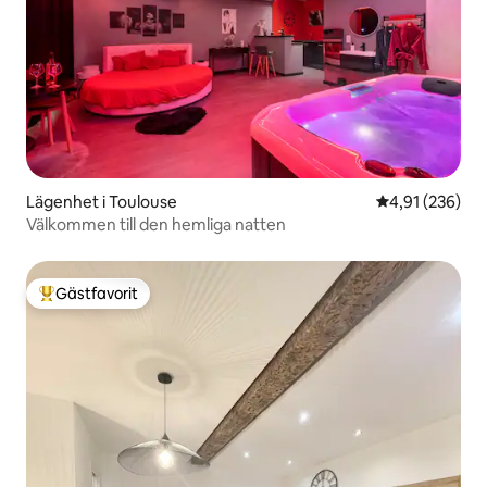
Lägenhet i Toulouse
4,91 av 5 i ge
4,91 (236)
Välkommen till den hemliga natten
Gästfavorit
Populär gästfavorit