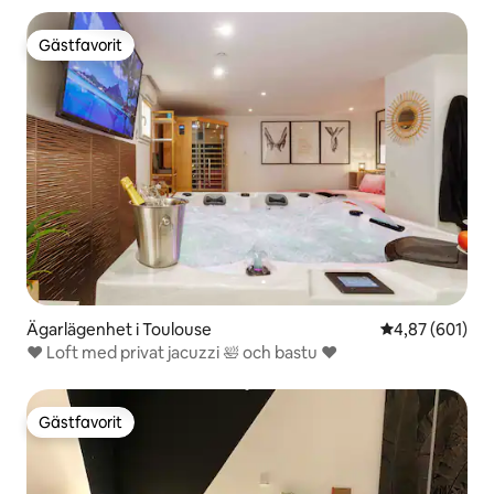
Gästfavorit
Gästfavorit
Ägarlägenhet i Toulouse
4,87 av 5 i ge
4,87 (601)
♥️ Loft med privat jacuzzi 🛀 och bastu ♥️
Gästfavorit
Gästfavorit