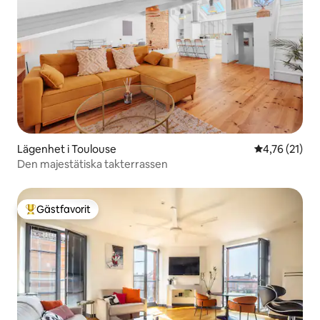
Lägenhet i Toulouse
4,76 av 5 i g
4,76 (21)
Den majestätiska takterrassen
Gästfavorit
Populär gästfavorit