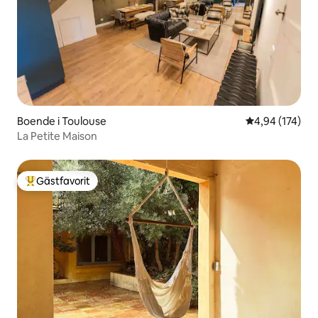
Boende i Toulouse
4,94 av 5 i ge
4,94 (174)
La Petite Maison
Gästfavorit
Populär gästfavorit