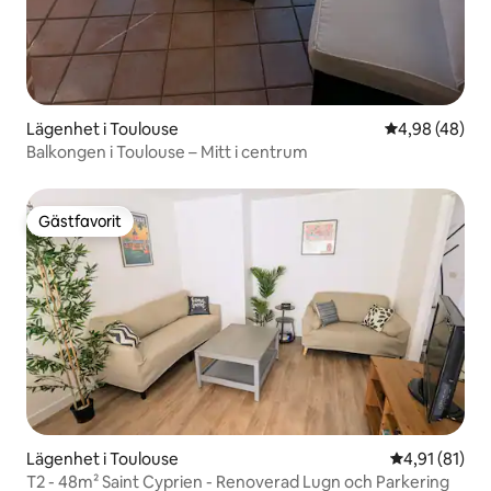
Lägenhet i Toulouse
4,98 av 5 i g
4,98 (48)
Balkongen i Toulouse – Mitt i centrum
Gästfavorit
Gästfavorit
Lägenhet i Toulouse
4,91 av 5 i g
4,91 (81)
T2 - 48m² Saint Cyprien - Renoverad Lugn och Parkering