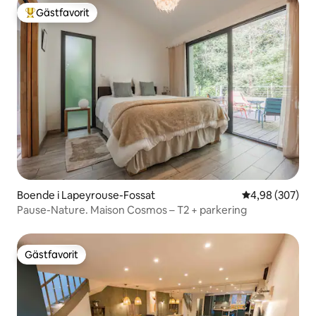
Gästfavorit
Populär gästfavorit
Boende i Lapeyrouse-Fossat
4,98 av 5 i ge
4,98 (307)
Pause-Nature. Maison Cosmos – T2 + parkering
Gästfavorit
Gästfavorit