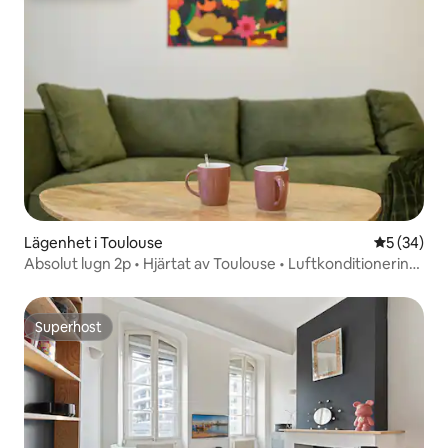
Lägenhet i Toulouse
5 av 5 i g
5 (34)
Absolut lugn 2p • Hjärtat av Toulouse • Luftkonditionering
• Terrass
Superhost
Superhost