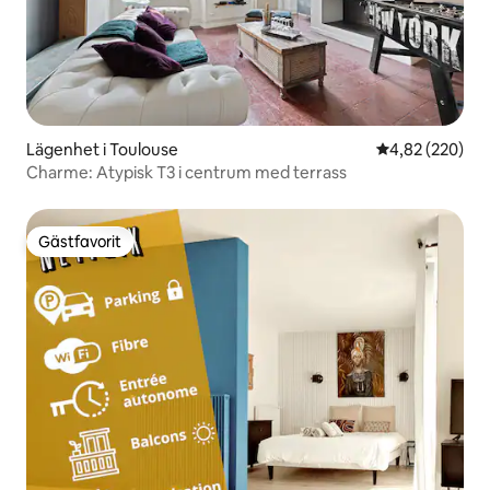
Lägenhet i Toulouse
4,82 av 5 i ge
4,82 (220)
Charme: Atypisk T3 i centrum med terrass
Gästfavorit
Gästfavorit