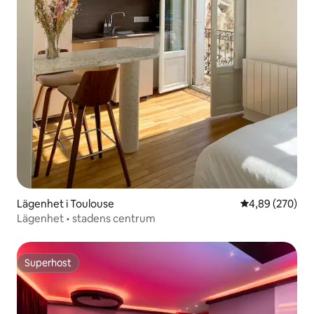
Lägenhet i Toulouse
4,89 av 5 i ge
4,89 (270)
Lägenhet • stadens centrum
Superhost
Superhost