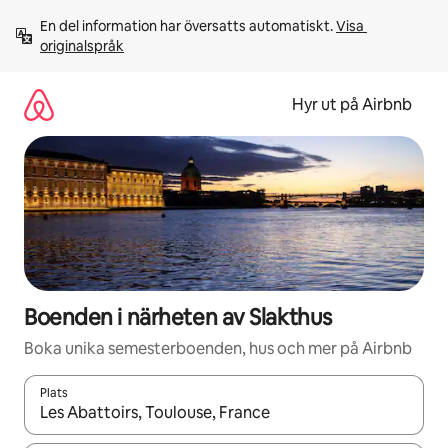
Hoppa
En del information har översatts automatiskt. 
Visa 
till
originalspråk
innehåll
Hyr ut på Airbnb
Boenden i närheten av Slakthus
Boka unika semesterboenden, hus och mer på Airbnb
Plats
När resultaten är tillgängliga kan du navigera med upp- och ned