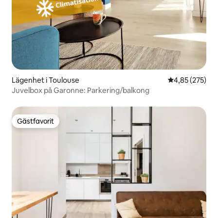
Lägenhet i Toulouse
4,85 av 5 i ge
4,85 (275)
Juvelbox på Garonne: Parkering/balkong
Gästfavorit
Gästfavorit