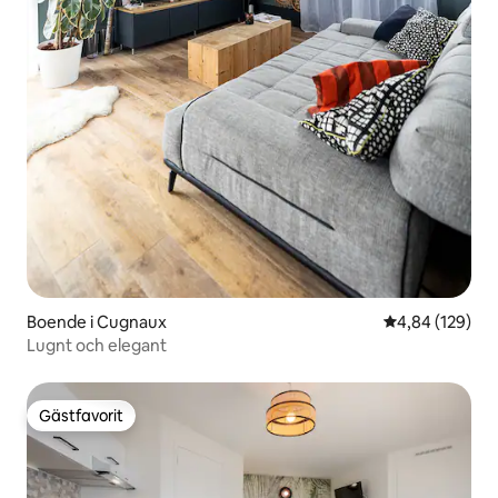
Boende i Cugnaux
4,84 av 5 i ge
4,84 (129)
Lugnt och elegant
Gästfavorit
Gästfavorit