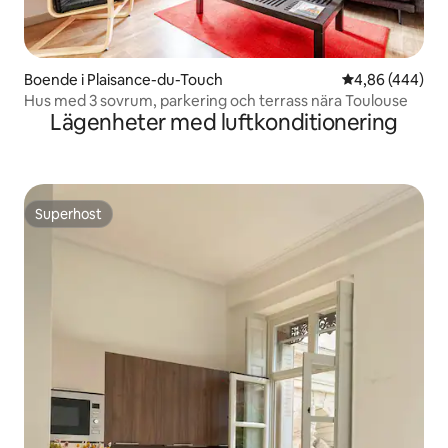
Boende i Plaisance-du-Touch
4,86 av 5 i ge
4,86 (444)
Hus med 3 sovrum, parkering och terrass nära Toulouse
Lägenheter med luftkonditionering
Superhost
Superhost