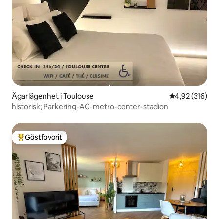
Ägarlägenhet i Toulouse
4,92 av 5 i ge
4,92 (316)
historisk; Parkering-AC-metro-center-stadion
Gästfavorit
Populär gästfavorit