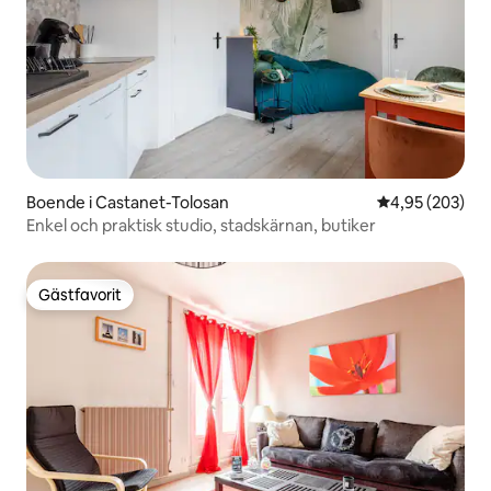
Boende i Castanet-Tolosan
4,95 av 5 i ge
4,95 (203)
Enkel och praktisk studio, stadskärnan, butiker
Gästfavorit
Gästfavorit