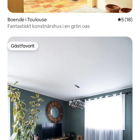
Boende i Toulouse
5 av 5 i g
5 (18)
Fantastiskt konstnärshus i en grön oas
Gästfavorit
Gästfavorit