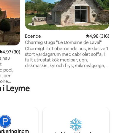
flod
Hus i st
terrass, 
kök. Belä
minuter 
Padirac o
Många va
enduro, f
Boende
4,98 av 5 i genomsnitt
4,98 (316)
värme med
Charmig stuga "Le Domaine de Laval"
en
Terrass m
Charmigt litet oberoende hus, inklusive 1
4,97 av 5 i genomsnittligt betyg, 30 omdömen
4,97 (30)
hängmatt
stort vardagsrum med cabriolet soffa, 1
bageri 5 
elnau
fullt utrustat kök med bar, ugn,
tillhandah
t
diskmaskin, kyl och frys, mikrovågsugn, 1
d pool,
mezzanin sovrum öppet till vardagsrum
n, den
med 1 säng i 160, 1 duschrum med dusch
oire
och. Platt-TV, DVD-spelare, hi fi kanal,
 i Leyme
ka
brädspel, böcker, cd, DVD, tvättmaskin.
dirac-
WiFi Skogsbädd mark. Lugn och bucolic
km, direkt
miljö... Vacker terrass med grill,
s gågator,
trädgårdsmöbler. Säng vid incheckning.
den
atsen i
onen
arkering inom