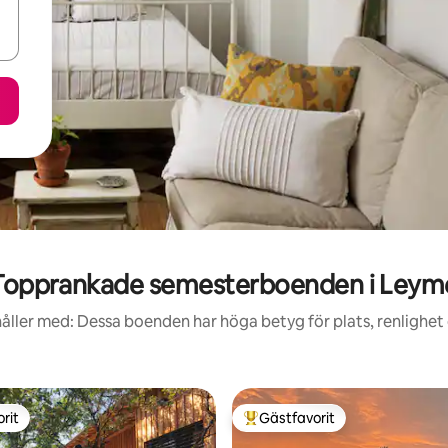
Topprankade semesterboenden i Leym
åller med: Dessa boenden har höga betyg för plats, renlighet
rit
Gästfavorit
rit
Populär gästfavorit