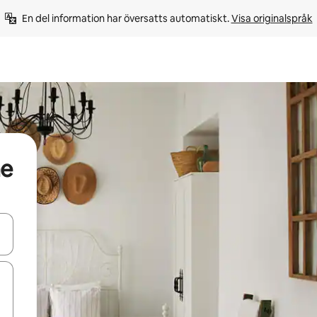
En del information har översatts automatiskt. 
Visa originalspråk
me
d upp- och nedåtpilarna eller utforska genom att trycka eller svepa.