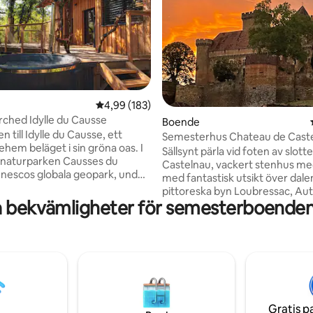
tligt betyg, 61 omdömen
4,99 av 5 i genomsnittligt betyg, 183 omdöm
4,99 (183)
ched Idylle du Causse
Boende
till Idylle du Causse, ett
Semesterhus Chateau de Cast
hem beläget i sin gröna oas. I
Sällsynt pärla vid foten av slotte
v naturparken Causses du
Castelnau, vackert stenhus me
nescos globala geopark, under
med fantastisk utsikt över dale
s mest stjärnklara himmel,
pittoreska byn Loubressac, Aut
 kokong på dig för att du ska
a bekvämligheter för semesterboenden
cirkus. Perfekt bas för att besö
 vardagen under en vistelse och
Carennac, Dordogne-dalen, Pa
parentes av välbefinnande i din
grottan 13 km, Rocamadour 25 
,5 timme från Toulouse, 2,25
tillgång till fots i slottsområdet
n Limoges, 3 timmar från
2 km för ett dopp i Dordogne, 
och Montpellier, kom och njut
magnifika kullerstensbelagda pl
else i vår stuga och upptäck alla
Bastide från 1200-talet i Bretenoux och
 i Lot- och Célé-dalen
dess marknad på lördagsmorg
Gratis p