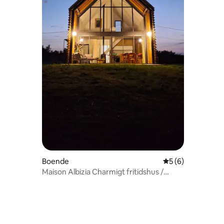
Boende
5 av 5 i genomsni
5 (6)
Maison Albizia Charmigt fritidshus /
Lodge / Natur