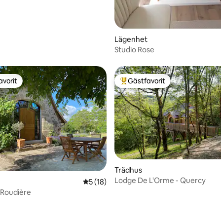
Lägenhet
Studio Rose
avorit
Gästfavorit
gästfavorit
Populär gästfavorit
tligt betyg, 13 omdömen
Trädhus
Lodge De L'Orme - Quercy
5 av 5 i genomsnittligt betyg, 18 omdöm
5 (18)
a Roudière