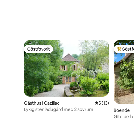
Gästfavorit
Gästf
Gästfavorit
Populär 
Gästhus i Cazillac
5 av 5 i genomsnit
5 (13)
Lyxig stenladugård med 2 sovrum
Boende
Gîte de l