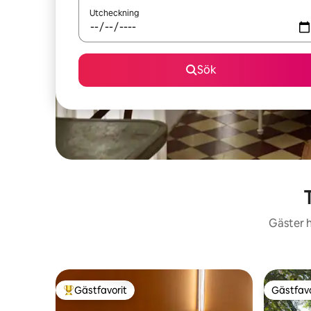
Utcheckning
Sök
Gäster h
Gästfavorit
Gästfavo
Populär gästfavorit
Gästfavo