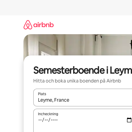
Hoppa
till
innehåll
Semesterboende i Ley
Hitta och boka unika boenden på Airbnb
Plats
När resultaten är tillgängliga kan du navigera me
Incheckning