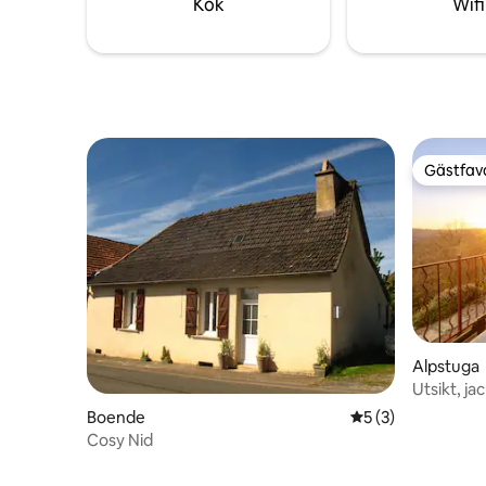
Kök
Wifi
Gästfavo
Gästfavo
Alpstuga
Utsikt, j
Luftkondi
Boende
5 av 5 i genomsni
5 (3)
Cosy Nid