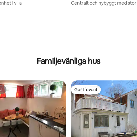
nhet i villa
Centralt och nybyggt med stor
tligt betyg, 45 omdömen
Familjevänliga hus
st
Gästfavorit
st
Gästfavorit