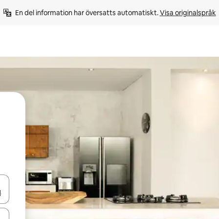
En del information har översatts automatiskt. 
Visa originalspråk
d upp- och nedåtpilarna eller utforska genom att trycka eller svepa.