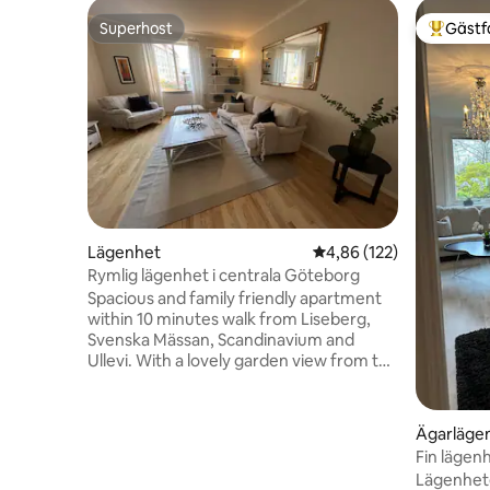
Superhost
Gästf
Superhost
Populär 
Lägenhet
4,86 av 5 i genomsnitt
4,86 (122)
Rymlig lägenhet i centrala Göteborg
Spacious and family friendly apartment
within 10 minutes walk from Liseberg,
Svenska Mässan, Scandinavium and
Ullevi. With a lovely garden view from the
balcony and a nice patio it's the perfect
place for a stay in Gothenburg. In the
apartment there is a double bed in the
Ägarläge
master bedroom as well as in the smaller
Fin lägen
bedroom, which makes it perfect for a
p-plats!
Lägenhete
family to stay. In the neighborhood