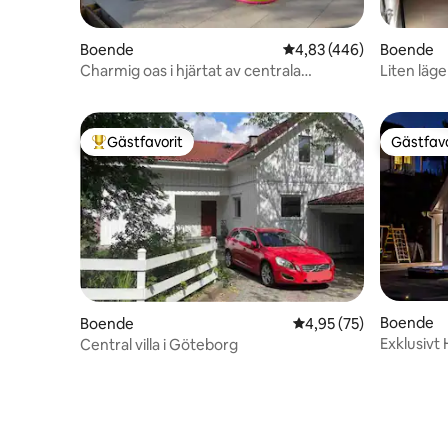
Boende
4,83 av 5 i genomsnitt
4,83 (446)
Boende
Charmig oas i hjärtat av centrala
Liten läg
Göteborg
Gästfavorit
Gästfavo
Populär gästfavorit
Gästfavo
Boende
Boende
4,95 av 5 i genomsnit
4,95 (75)
Exklusivt 
Central villa i Göteborg