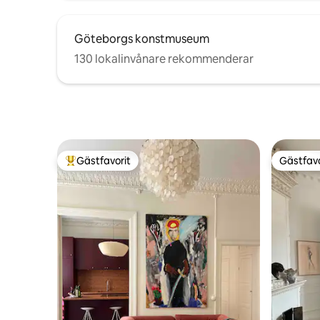
Göteborgs konstmuseum
130 lokalinvånare rekommenderar
Gästfavorit
Gästfavo
Populär gästfavorit
Gästfavo