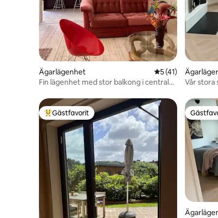
Ägarlägenhet
5 av 5 i genomsnit
5 (41)
Ägarläge
Fin lägenhet med stor balkong i centrala
Vår stora 
Göteborg
adress!
Gästfavorit
Gästfavo
Populär gästfavorit
Gästfavo
Ägarläge