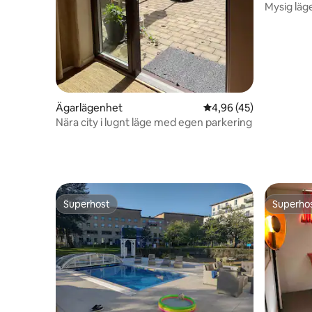
Mysig läge
Ägarlägenhet
4,96 av 5 i genomsnit
4,96 (45)
Nära city i lugnt läge med egen parkering
Superhost
Superho
Superhost
Superho