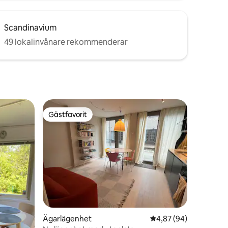
Scandinavium
49 lokalinvånare rekommenderar
Gästfavorit
Gästfavorit
Ägarlägenhet
4,87 av 5 i genomsnit
4,87 (94)