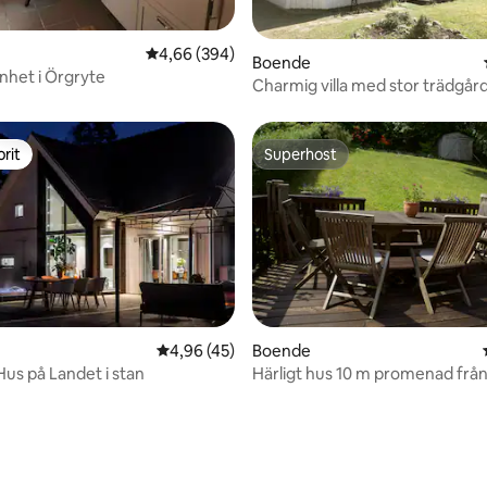
ligt betyg, 446 omdömen
4,66 av 5 i genomsnittligt betyg, 394 omdöm
4,66 (394)
Boende
enhet i Örgryte
Charmig villa med stor trädgår
centrum
rit
Superhost
rit
Superhost
4,96 av 5 i genomsnittligt betyg, 45 omdöm
4,96 (45)
Boende
tligt betyg, 75 omdömen
Hus på Landet i stan
Härligt hus 10 m promenad från