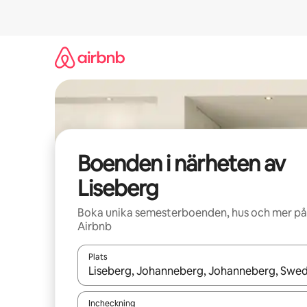
Hoppa
till
innehåll
Boenden i närheten av
Liseberg
Boka unika semesterboenden, hus och mer på
Airbnb
Plats
När resultaten är tillgängliga kan du navigera me
Incheckning