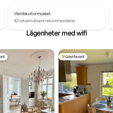
Världskulturmuseet
82 lokalinvånare rekommenderar
Lägenheter med wifi
rit
Gästfavorit
rit
Populär gästfavorit