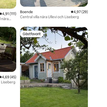
en
Boende
4,97 av 5 i genomsnit
4,97 (29)
4,91 av 5 i genomsnittligt betyg, 111 omdömen
4,91 (111)
Central villa nära Ullevi och Liseberg
d nära
Gästfavorit
Gästfavorit
en
4,69 av 5 i genomsnittligt betyg, 45 omdömen
4,69 (45)
 Liseberg