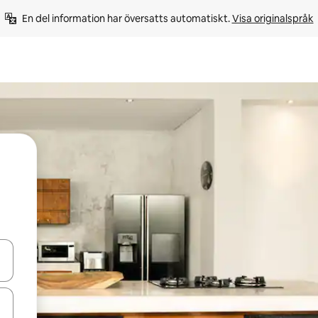
En del information har översatts automatiskt. 
Visa originalspråk
d upp- och nedåtpilarna eller utforska genom att trycka eller svepa.