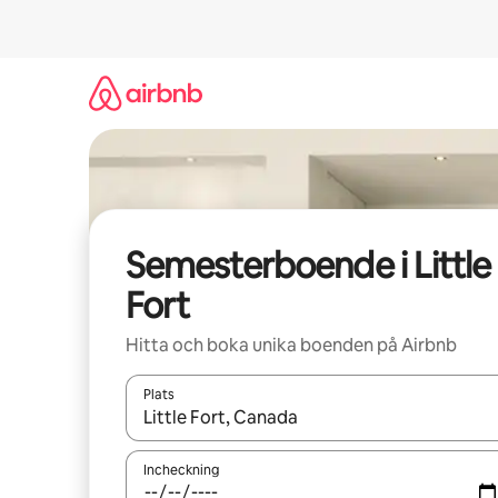
Hoppa
till
innehåll
Semesterboende i Little
Fort
Hitta och boka unika boenden på Airbnb
Plats
När resultaten är tillgängliga kan du navigera me
Incheckning