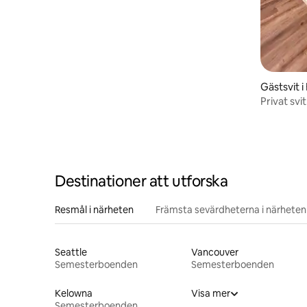
Gästsvit i
Privat sv
Barriére 
Destinationer att utforska
Resmål i närheten
Främsta sevärdheterna i närheten
Seattle
Vancouver
Semesterboenden
Semesterboenden
Kelowna
Visa mer
Semesterboenden