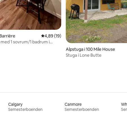
 Barrière
4,89 av 5 i genomsnittligt betyg, 19 omdöm
4,89 (19)
it med 1 sovrum/1 badrum i
med gym + nät/TV
Alpstuga i 100 Mile House
Stuga i Lone Butte
Calgary
Canmore
Whi
Semesterboenden
Semesterboenden
Se