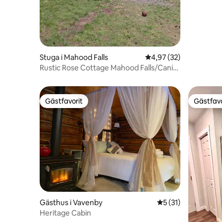
Stuga i Mahood Falls
4,97 av 5 i genomsnit
4,97 (32)
Rustic Rose Cottage Mahood Falls/Canim
Lake, British Columbia
Gästfavorit
Gästfavo
Gästfavorit
Gästfavo
Gästhus i Vavenby
5 av 5 i genomsnit
5 (31)
Heritage Cabin