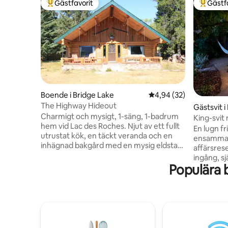
Gästfavorit
Gästf
Populär gästfavorit
Populär 
Boende i Bridge Lake
4,94 av 5 i genomsnit
4,94 (32)
The Highway Hideout
Gästsvit 
Charmigt och mysigt, 1-säng, 1-badrum
King-svit
hem vid Lac des Roches. Njut av ett fullt
tunnbast
En lugn fr
utrustat kök, en täckt veranda och en
ensamma 
inhägnad bakgård med en mysig eldstad
affärsres
– perfekt för att koppla av under
ingång, sj
stjärnorna. Tillgång till sjön ligger bara ett
Populära 
parkering,
kvarter bort. En fridfull, prisvärd
sviten, sn
landsbygdstillflykt med enkel tillgång till
kaffe och 
stigar, vildmarksutforskning, troféfiske, i
fatbastun
det omgivande området. Husdjur är
avskild, 
förhandlingsbara. Hundar och katter bor
eldbord, m
här, men kommer att vara borta under
på en inh