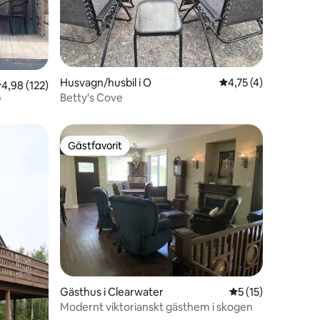
Husvagn/husbil i O
4,75 av 5 i genomsn
4,75 (4)
,98 av 5 i genomsnittligt betyg, 122 omdömen
4,98 (122)
Betty's Cove
*
Gästfavorit
Gästfavorit
Gästhus i Clearwater
5 av 5 i genomsni
5 (15)
Modernt viktorianskt gästhem i skogen