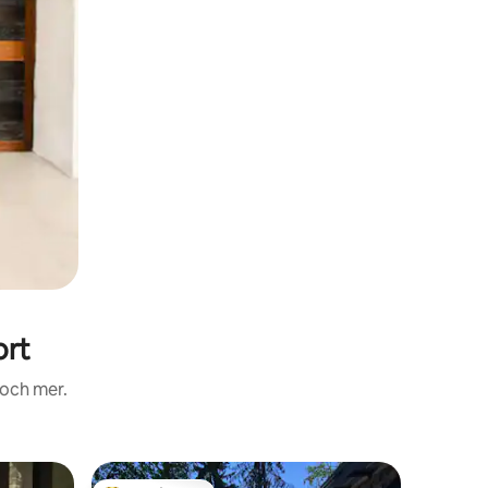
ort
 och mer.
Gästhus 