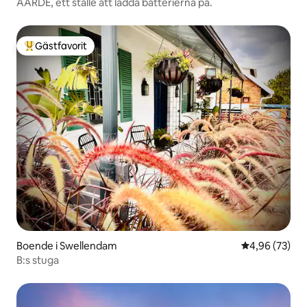
AARDE, ett ställe att ladda batterierna på.
Gästfavorit
Populär gästfavorit
Boende i Swellendam
4,96 av 5 i g
4,96 (73)
B:s stuga