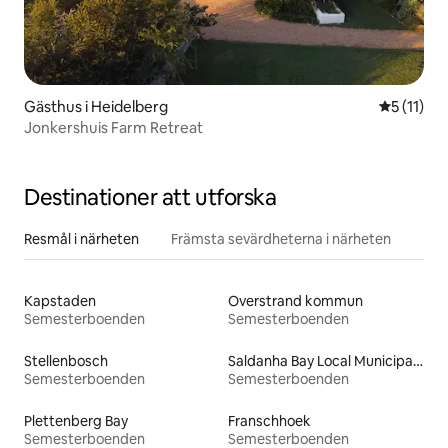
Gästhus i Heidelberg
5 av 5 i 
5 (11)
Jonkershuis Farm Retreat
Destinationer att utforska
Resmål i närheten
Främsta sevärdheterna i närheten
Kapstaden
Overstrand kommun
Semesterboenden
Semesterboenden
Stellenbosch
Saldanha Bay Local Municipality
Semesterboenden
Semesterboenden
Plettenberg Bay
Franschhoek
Semesterboenden
Semesterboenden