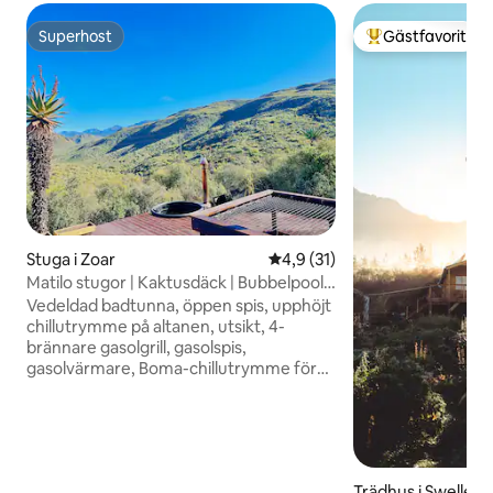
Superhost
Gästfavorit
Superhost
Populär gästfavor
Stuga i Zoar
4,9 av 5 i genomsnittligt be
4,9 (31)
Matilo stugor | Kaktusdäck | Bubbelpool
och öppen spis
Vedeldad badtunna, öppen spis, upphöjt
chillutrymme på altanen, utsikt, 4-
brännare gasolgrill, gasolspis,
gasolvärmare, Boma-chillutrymme för
vedeldade grillar och luftkonditionering i
sovrummet för de varma soliga dagarna
(10:00 till 18:00) på sommaren. WiFi finns
tillgängligt, men hastigheten varierar på
grund av vårt läge i bergen. ‼️
Trädhus i Swellen