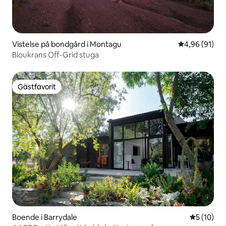
Vistelse på bondgård i Montagu
4,96 av 5 i g
4,96 (91)
Bloukrans Off-Grid stuga
Gästfavorit
Gästfavorit
Boende i Barrydale
5 av 5 i g
5 (10)