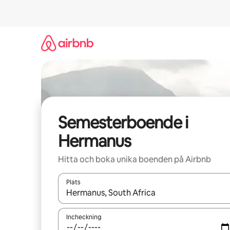
Hoppa
till
innehåll
Semesterboende i
Hermanus
Hitta och boka unika boenden på Airbnb
Plats
När resultaten är tillgängliga kan du navigera me
Incheckning