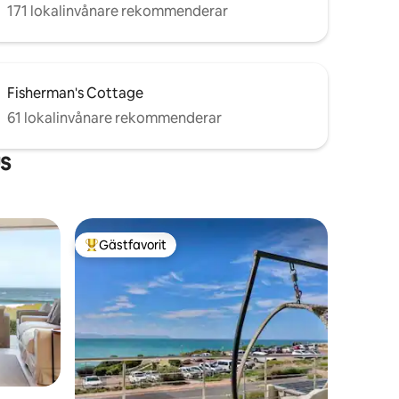
171 lokalinvånare rekommenderar
Fisherman's Cottage
61 lokalinvånare rekommenderar
s
Gästfavorit
Populär gästfavorit