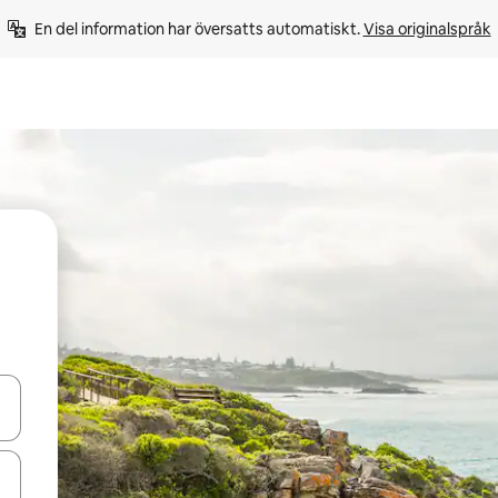
En del information har översatts automatiskt. 
Visa originalspråk
d upp- och nedåtpilarna eller utforska genom att trycka eller svepa.