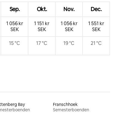
Sep.
Okt.
Nov.
Dec.
1 056 kr
1 151 kr
1 056 kr
1 551 kr
SEK
SEK
SEK
SEK
15 °C
17 °C
19 °C
21 °C
ttenberg Bay
Franschhoek
mesterboenden
Semesterboenden