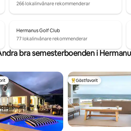
266 lokalinvånare rekommenderar
Hermanus Golf Club
77 lokalinvånare rekommenderar
Andra bra semesterboenden i Hermanu
rit
Gästfavorit
rit
Populär gästfavorit