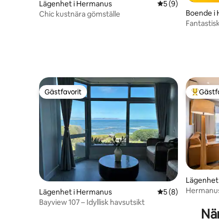
Lägenhet i Hermanus
5 av 5 i genomsni
5 (9)
Boende i
Chic kustnära gömställe
Fantastis
Gästfavorit
Gästf
Gästfavorit
Populär 
Lägenhet
Hermanus 
Lägenhet i Hermanus
5 av 5 i genomsni
5 (8)
valsafari
Bayview 107 – Idyllisk havsutsikt
När