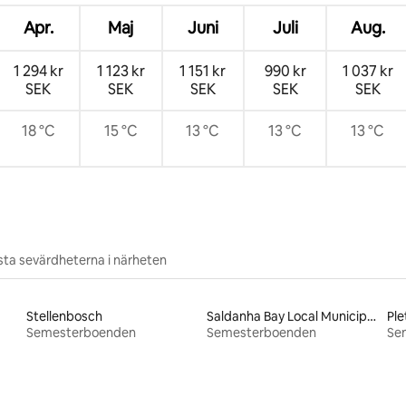
Apr.
Maj
Juni
Juli
Aug.
1 294 kr
1 123 kr
1 151 kr
990 kr
1 037 kr
SEK
SEK
SEK
SEK
SEK
18 °C
15 °C
13 °C
13 °C
13 °C
ta sevärdheterna i närheten
Stellenbosch
Saldanha Bay Local Municipality
Ple
Semesterboenden
Semesterboenden
Se