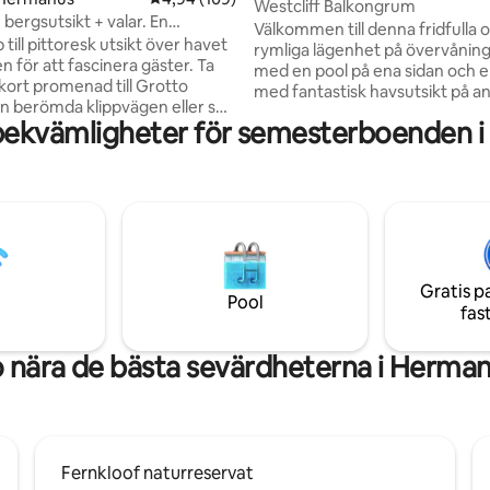
Westcliff Balkongrum
bergsutsikt + valar. En
Välkommen till denna fridfulla 
till stranden
till pittoresk utsikt över havet
rymliga lägenhet på övervånin
 för att fascinera gäster. Ta
med en pool på ena sidan och 
kort promenad till Grotto
med fantastisk havsutsikt på an
n berömda klippvägen eller se
Rummet i sig är varmt, mysigt 
bekvämligheter för semesterboenden 
an du dricker vin på uteplatsen
konstnärligt. Det finns gott om 
 i havet och solnedgången.
platser att sitta och koppla av, tillgång till
sikt är tillsammans med 3
poolen och säker parkering på 
nredda sovrum, ett rymligt
jag älskar med rummet är känsl
s i öppen planlösning med
när du är där... det verkar säga 
ljus, elegant möblerat och alla
semester.. relaaaaxx". Övriga 2
ga bekvämligheter. Rymmer 4
lägenheter i fastigheten: /h/wes
 barn. Bästa läget någonsin.
pool-rum-hermanus /h/westcli
Gratis p
dig själv, bara boka det. Det
trädgårdsrum-hermanus
Pool
fas
ara fel att det här är!
 nära de bästa sevärdheterna i Herma
Fernkloof naturreservat