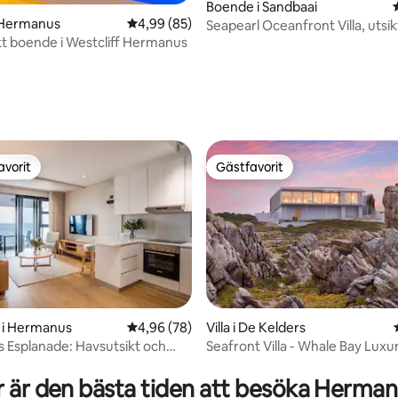
ttligt betyg, 9 omdömen
Boende i Sandbaai
 Hermanus
4,99 av 5 i genomsnittligt betyg, 85 omdöm
4,99 (85)
Seapearl Oceanfront Villa, utsik
kt boende i Westcliff Hermanus
varje rum!
avorit
Gästfavorit
gästfavorit
Gästfavorit
 i Hermanus
4,96 av 5 i genomsnittligt betyg, 78 omdöm
4,96 (78)
Villa i De Kelders
Esplanade: Havsutsikt och
Seafront Villa - Whale Ba
ttligt betyg, 8 omdömen
 är den bästa tiden att besöka Herma