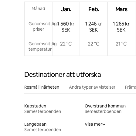
Månad
Jan.
Feb.
Mars
1 560 kr
1 246 kr
1 265 kr
Genomsnittliga
priser
SEK
SEK
SEK
22 °C
22 °C
21 °C
Genomsnittlig
temperatur
Destinationer att utforska
Resmål i närheten
Andra typer av vistelser
Främs
Kapstaden
Overstrand kommun
Semesterboenden
Semesterboenden
Langebaan
Visa mer
Semesterboenden