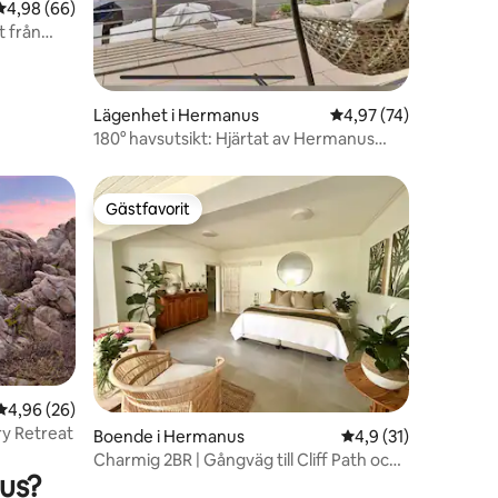
4,98 av 5 i genomsnittligt betyg, 66 omdömen
4,98 (66)
en
t från
Lägenhet i Hermanus
4,97 av 5 i genomsnit
4,97 (74)
180° havsutsikt: Hjärtat av Hermanus
(Inverter)
Gästfavorit
Gästfavorit
en
4,96 av 5 i genomsnittligt betyg, 26 omdömen
4,96 (26)
y Luxury Retreat
Boende i Hermanus
4,9 av 5 i genomsni
4,9 (31)
Charmig 2BR | Gångväg till Cliff Path och
nus?
valskådning