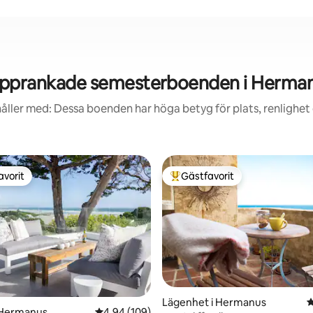
pprankade semesterboenden i Herma
åller med: Dessa boenden har höga betyg för plats, renlighet
avorit
Gästfavorit
gästfavorit
Populär gästfavorit
ligt betyg, 161 omdömen
Lägenhet i Hermanus
4
 Hermanus
4,94 av 5 i genomsnittligt betyg, 109 omdöm
4,94 (109)