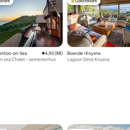
avorit
Gästfavorit
gästfavorit
Populär gästfavorit
renton-on-Sea
4,93 av 5 i genomsnittligt betyg, 98 omdöm
4,93 (98)
Boende i Knysna
n sea Chalet – semesterhus
Lagoon Deck Knysna
tligt betyg, 43 omdömen