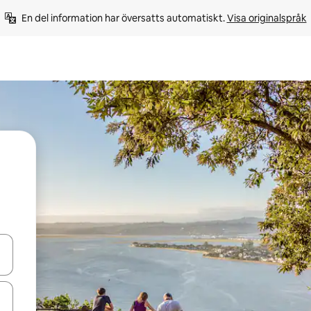
En del information har översatts automatiskt. 
Visa originalspråk
d upp- och nedåtpilarna eller utforska genom att trycka eller svepa.