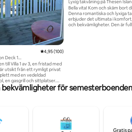
Lyxig takvåning på Thesen Isla
Bella vita! Kom och skäm bort dig
Denna romantiska och lyxiga t
erbjuder det ultimata i komfort,
och bekvämligheter. Den är full
för självhushåll, så tillbringa en
kväll med middag i komforten
eller på någon av de prisbelönt
restaurangerna inom 50 meter
4,95 av 5 i genomsnittligt betyg, 100 omdöm
4,95 (100)
Thesen Islands eller på Knysna
on Deck 1
Waterfront! Massor av spänna
ubbelpool•wifi•Parkering
till Villa 1 av 3, en fristad med
aktiviteter utanför dörren för 
r utsikt från ett rymligt privat
äventyrliga. Utrustad med rese
plett med en vedeldad
att lastbortfall inte ska förstöra
, en gasgrill och sittplatser.
upplevelse alls!
 bekvämligheter för semesterboenden
beläget, inom gångavstånd från
den Knysna. Varje enhet är
kt utformad för gästernas
het, med ett fullt utrustat kök,
hetsinternet, DStv och smarta
 är utrustade
och gassystem, tillsammans
 parkering utanför gatan för
Gratis p
het och bekvämlighet.