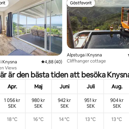
rit
Gästfavorit
rit
Gästfavorit
tligt betyg, 47 omdömen
Alpstuga i Knysna
Cliffhanger cottage
i Knysna
4,88 av 5 i genomsnittligt betyg, 40 omdöm
4,88 (40)
en Views
är är den bästa tiden att besöka Knysn
Apr.
Maj
Juni
Juli
Aug.
1 056 kr
980 kr
942 kr
951 kr
904 kr
SEK
SEK
SEK
SEK
SEK
18 °C
16 °C
14 °C
13 °C
13 °C