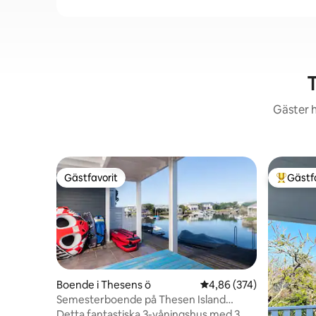
Gäster h
Gästfavorit
Gästf
Gästfavorit
Populär 
Boende i Thesens ö
4,86 av 5 i genomsnitt
4,86 (374)
Semesterboende på Thesen Island
Canals Knysna
Detta fantastiska 3-våningshus med 3