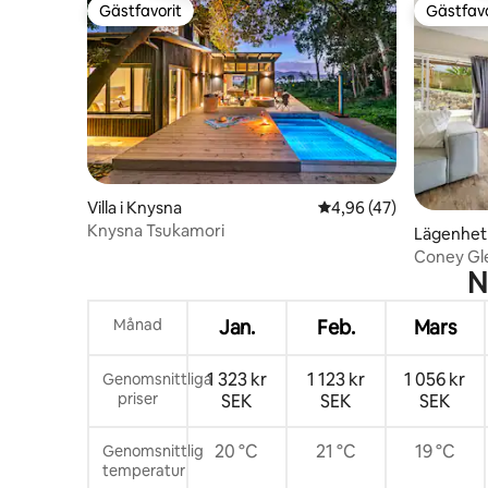
Gästfavorit
Gästfavo
Gästfavorit
Gästfavo
Villa i Knysna
4,96 av 5 i genomsnit
4,96 (47)
Knysna Tsukamori
Lägenhet 
Coney Gl
N
Månad
Jan.
Feb.
Mars
1 323 kr
1 123 kr
1 056 kr
Genomsnittliga
priser
SEK
SEK
SEK
20 °C
21 °C
19 °C
Genomsnittlig
temperatur