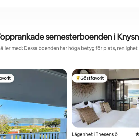
Topprankade semesterboenden i Knysn
åller med: Dessa boenden har höga betyg för plats, renlighet
avorit
Gästfavorit
gästfavorit
Populär gästfavorit
ligt betyg, 374 omdömen
Lägenhet i Thesens ö
4