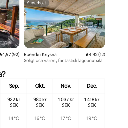
Superhost
Superhost
4,97 av 5 i genomsnittligt betyg, 92 omdömen
4,97 (92)
Boende i Knysna
4,92 av 5 i genomsnit
4,92 (12)
Soligt och varmt, fantastisk lagounutsikt
en
a?
Sep.
Okt.
Nov.
Dec.
932 kr
980 kr
1 037 kr
1 418 kr
SEK
SEK
SEK
SEK
14 °C
16 °C
17 °C
19 °C