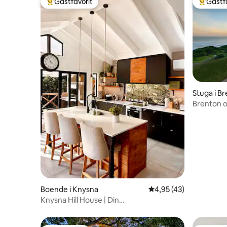
Gästfavorit
Gästf
Populär gästfavorit
Populär 
Stuga i B
Brenton o
Boende i Knysna
4,95 av 5 i genomsnit
4,95 (43)
Knysna Hill House | Din
semesterhemsoas!