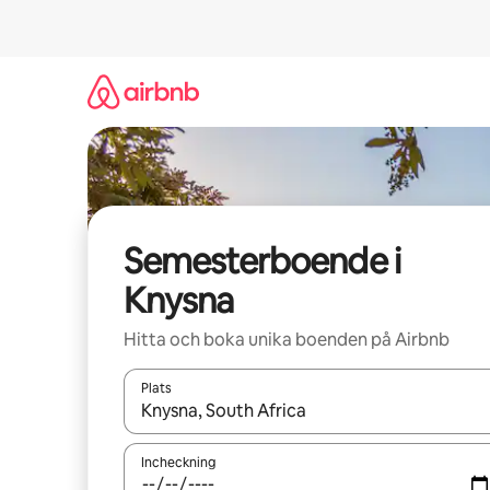
Hoppa
till
innehåll
Semesterboende i
Knysna
Hitta och boka unika boenden på Airbnb
Plats
När resultaten är tillgängliga kan du navigera me
Incheckning