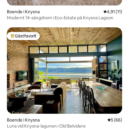
Boende i Knysna
4,91 av 5 i 
4,91 (11)
Modernt 14-sängshem i Eco-Estate på Knysna Lagoon
Gästfavorit
Populär gästfavorit
Boende i Knysna
5 av 5 i g
5 (66)
Luna vid Knysna-lagunen i Old Belvidere