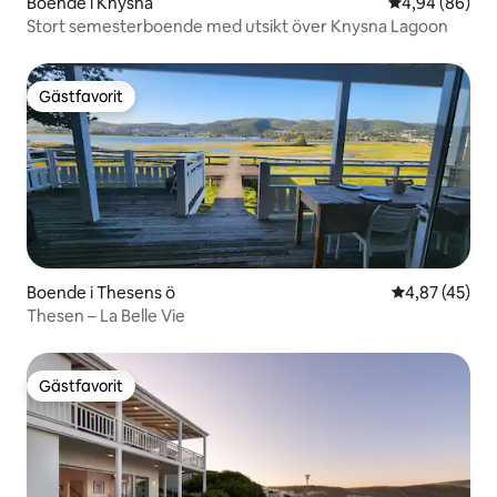
Boende i Knysna
4,94 av 5 i g
4,94 (86)
Stort semesterboende med utsikt över Knysna Lagoon
Gästfavorit
Gästfavorit
Boende i Thesens ö
4,87 av 5 i g
4,87 (45)
Thesen – La Belle Vie
Gästfavorit
Gästfavorit