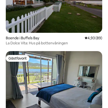
Boende i Buffels Bay
4,93 av 5 i g
4,93 (89)
La Dolce Vita: Hus på bottenvåningen
Gästfavorit
Gästfavorit