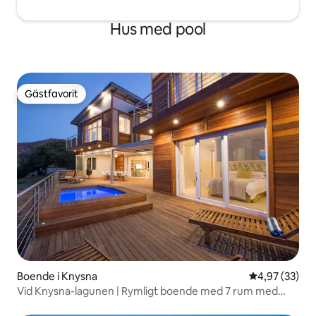
Hus med pool
Gästfavorit
Gästfavorit
Boende i Knysna
4,97 av 5 i g
4,97 (33)
Vid Knysna-lagunen | Rymligt boende med 7 rum med
eget badrum