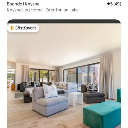
Boende i Knysna
5 av 5 i g
5 (49)
Knysna Log Home - Brenton on Lake
Gästfavorit
Populär gästfavorit