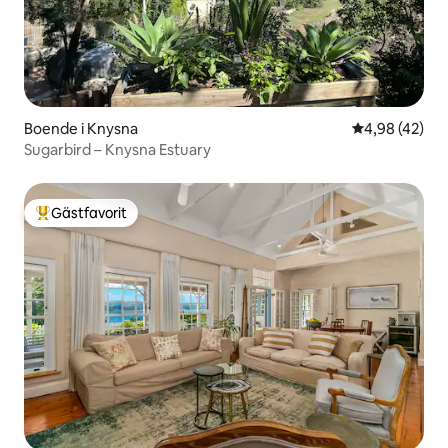
Boende i Knysna
4,98 av 5 i g
4,98 (42)
Sugarbird – Knysna Estuary
Gästfavorit
Populär gästfavorit