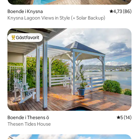
Boende i Knysna
4,73 av 5 i g
4,73 (86)
Knysna Lagoon Views in Style (+ Solar Backup)
Gästfavorit
Populär gästfavorit
Boende i Thesens ö
5 av 5 i g
5 (14)
Thesen Tides House