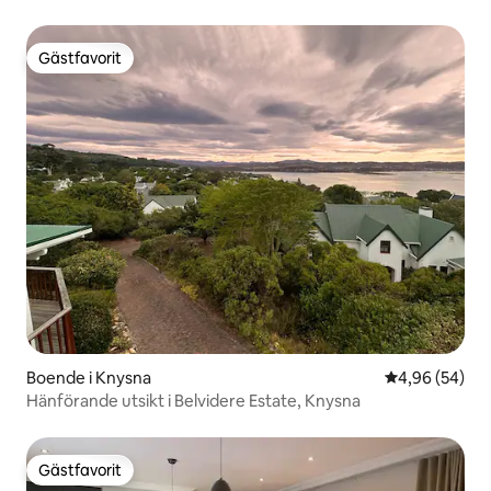
Gästfavorit
Gästfavorit
Boende i Knysna
4,96 av 5 i g
4,96 (54)
Hänförande utsikt i Belvidere Estate, Knysna
Gästfavorit
Gästfavorit