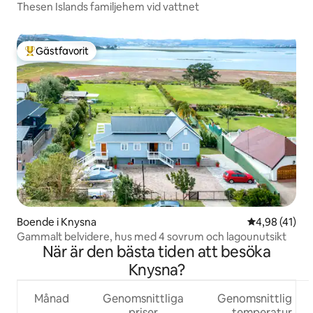
Thesen Islands familjehem vid vattnet
Gästfavorit
Populär gästfavorit
Boende i Knysna
4,98 av 5 i g
4,98 (41)
Gammalt belvidere, hus med 4 sovrum och lagounutsikt
När är den bästa tiden att besöka
Knysna?
Månad
Genomsnittliga
Genomsnittlig
priser
temperatur