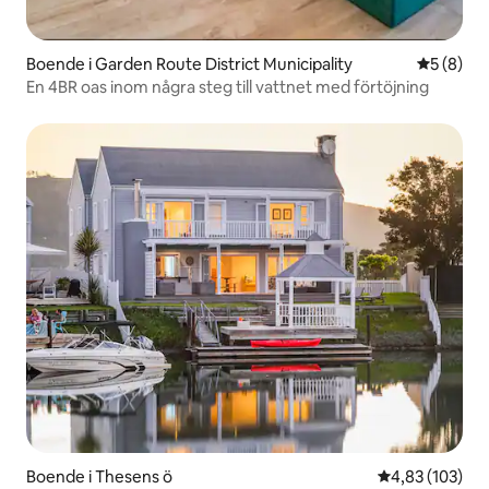
Boende i Garden Route District Municipality
5 av 5 i 
5 (8)
En 4BR oas inom några steg till vattnet med förtöjning
Boende i Thesens ö
4,83 av 5 i ge
4,83 (103)