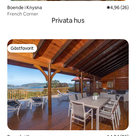
Boende i Knysna
4,96 av 5 i g
4,96 (26)
French Corner
Privata hus
Gästfavorit
Gästfavorit