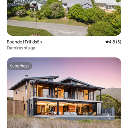
Boende i Fritidsön
4,8 av 5 i 
4,8 (5)
Damiras stuga
Superhost
Superhost