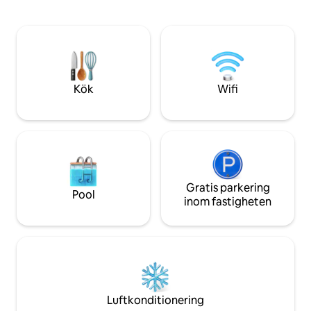
vart och ett med en dubbelsäng. Öppen
stränder. Perfekt 
planlösning kök och vardagsrum.
med affärer och 
Utanför finns en stor uteplats omgiven
bara en promenad bort. Boka
av inhemska träd, växter och fåglar, men
oförglömlig resa!
med några av de bästa utsikterna
Knysna kan erbjuda. Perfekt för en grill,
medan du njuter av en sundowner.
Kök
Wifi
Gratis parkering
Pool
inom fastigheten
Luftkonditionering