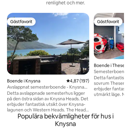
renlighet och mer.
Gästfavorit
Gästfavorit
Gästfavorit
Gästfavorit
Boende i Thesens 
Semesterboende p
Canals Knysna
Detta fantastiska
Boende i Knysna
4,87 av 5 i genomsnittligt bet
4,87 (197)
sovrum Thesen Can
Avslappnat semesterboende - Knysna
erbjuder fantastisk
Heads
Detta avslappnade semesterhus ligger
utmärkt läge. Nju
på den östra sidan av Knysna Heads. Det
spis, växelriktare,
erbjuder fantastisk utsikt över Knysna-
TV och WiFi. Kliv ut t
lagunen och Western Heads. The Heads
vattenvägar för båt
Populära bekvämligheter för hus i
House ligger inom gångavstånd från
kajakpaddling. Om
vattenkanten. Här finns sovplats för 7
fågelliv och aktivi
Knysna
personer i 4 sovrum med eget badrum,
promenader, tenni