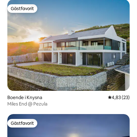
Gästfavorit
Gästfavorit
Boende i Knysna
4,83 av 5 i g
4,83 (23)
Miles End @ Pezula
Gästfavorit
Gästfavorit