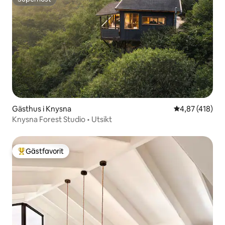
Superhost
Gästhus i Knysna
4,87 av 5 i ge
4,87 (418)
Knysna Forest Studio • Utsikt
Gästfavorit
Populär gästfavorit