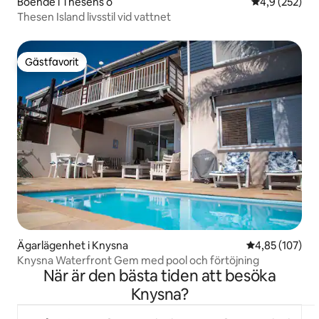
Boende i Thesens ö
4,9 av 5 i ge
4,9 (252)
Thesen Island livsstil vid vattnet
Gästfavorit
Gästfavorit
Ägarlägenhet i Knysna
4,85 av 5 i ge
4,85 (107)
Knysna Waterfront Gem med pool och förtöjning
När är den bästa tiden att besöka
Knysna?