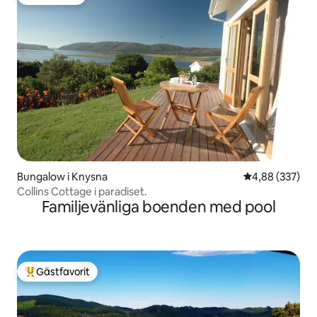
Gästfavorit
Bungalow i Knysna
4,88 av 5 i ge
4,88 (337)
Collins Cottage i paradiset.
Familjevänliga boenden med pool
Gästfavorit
Populär gästfavorit