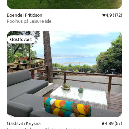
Boende i Fritidsön
4,9 av 5 i ge
4,9 (172)
Poolhus på Leisure Isle
Gästfavorit
Gästfavorit
Gästsvit i Knysna
4,89 av 5 i g
4,89 (57)