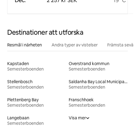
Dec.
2 257 kr SEK
19 °C
Destinationer att utforska
Resmål i närheten
Andra typer av vistelser
Främsta sevär
Kapstaden
Overstrand kommun
Semesterboenden
Semesterboenden
Stellenbosch
Saldanha Bay Local Municipality
Semesterboenden
Semesterboenden
Plettenberg Bay
Franschhoek
Semesterboenden
Semesterboenden
Langebaan
Visa mer
Semesterboenden