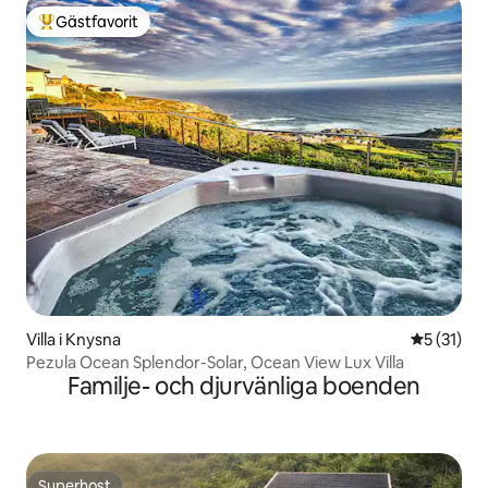
Gästfavorit
Populär gästfavorit
Villa i Knysna
5 av 5 i g
5 (31)
Pezula Ocean Splendor-Solar, Ocean View Lux Villa
Familje- och djurvänliga boenden
Superhost