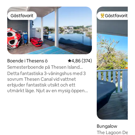
Gästfavorit
Gästfavorit
Gästfavorit
Populär gästfavor
Boende i Thesens ö
4,86 av 5 i genomsnittligt bety
4,86 (374)
Semesterboende på Thesen Island
Canals Knysna
Detta fantastiska 3-våningshus med 3
sovrum Thesen Canal vid vattnet
erbjuder fantastisk utsikt och ett
utmärkt läge. Njut av en mysig öppen
spis, växelriktare, batterier för lampor,
TV och WiFi. Kliv ut till direkt tillgång till
vattenvägar för båtliv, simning eller
kajakpaddling. Omgiven av lugn natur,
fågelliv och aktiviteter såsom cykling,
promenader, tennis, squash och orörda
Bungalow
stränder. Perfekt för familjesemester,
The Lagoon Deck 