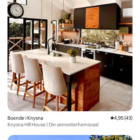
Boende i Knysna
4,95 av 5 i g
4,95 (43)
Knysna Hill House | Din semesterhemsoas!