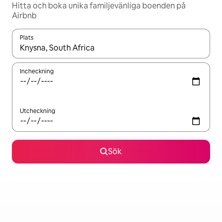
Hitta och boka unika familjevänliga boenden på
Airbnb
Plats
När resultaten är tillgängliga kan du navigera med upp- och ned
Incheckning
Utcheckning
Sök