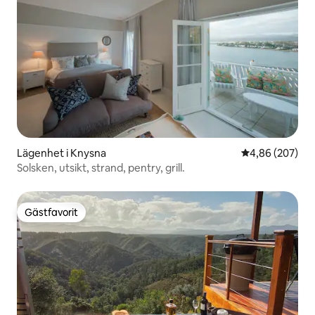
Lägenhet i Knysna
4,86 av 5 i ge
4,86 (207)
Solsken, utsikt, strand, pentry, grill.
Gästfavorit
Gästfavorit