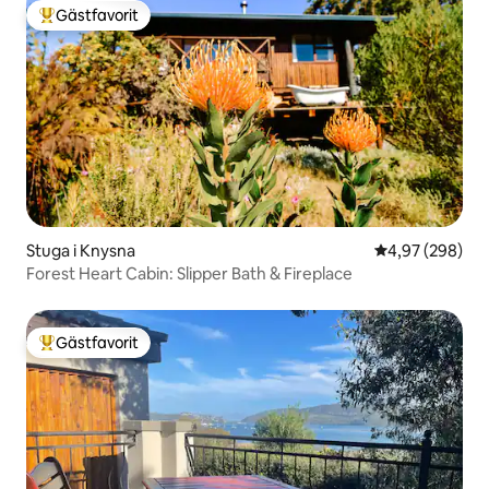
Gästfavorit
Populär gästfavorit
Stuga i Knysna
4,97 av 5 i ge
4,97 (298)
Forest Heart Cabin: Slipper Bath & Fireplace
Gästfavorit
Populär gästfavorit