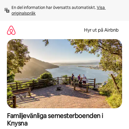
Hoppa
En del information har översatts automatiskt. 
Visa 
till
originalspråk
innehåll
Hyr ut på Airbnb
Familjevänliga semesterboenden i
Knysna