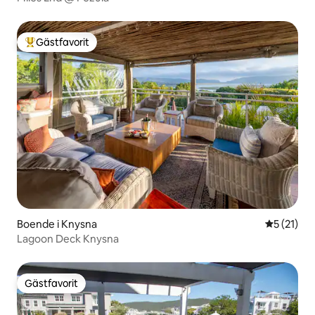
Gästfavorit
Populär gästfavorit
Boende i Knysna
5 av 5 i g
5 (21)
Lagoon Deck Knysna
Gästfavorit
Gästfavorit