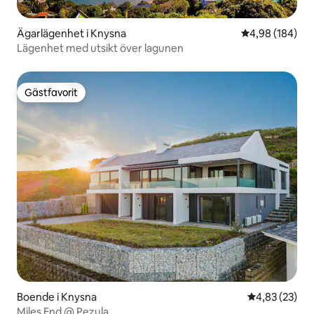
Ägarlägenhet i Knysna
4,98 av 5 i ge
4,98 (184)
Lägenhet med utsikt över lagunen
Gästfavorit
Gästfavorit
Boende i Knysna
4,83 av 5 i g
4,83 (23)
Miles End @ Pezula