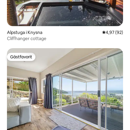
Alpstuga i Knysna
4,97 av 5 i g
4,97 (92)
Cliffhanger cottage
Gästfavorit
Gästfavorit