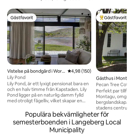
Gästfavorit
Gästfavorit
Gästfavorit
Populär gästfavor
Vistelse på bondgård i Worc
4,98 av 5 i genomsnittligt bety
4,98 (150)
ester
Lily Pond
Gästhus i Montag
Lily Pond, är ett lyxigt pensionat bara en
Pecan Tree Cotta
och en halv timme från Kapstaden. Lily
Perfekt par tillfly
Pond ligger på en naturlig damm fylld
Montagu, omgiven
med otroligt fågelliv, vilket skapar en
bergslandskap. På
lugn atmosfär som är oöverträffad
stadens centrum.
någon annanstans. Utan några andra
Populära bekvämligheter för
naturstigarna prec
stugor i sikte och beläget på en pittoresk
eller bara varva upp
semesterboenden i Langeberg Local
vingård erbjuder det en sällsynt
utrustade och bekv
Municipality
blandning av avskildhet och lyx. Det
Utforska de fantas