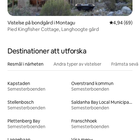
Vistelse på bondgård i Montagu
4,94 av 5 i g
4,94 (69)
Pied Kingfisher Cottage, Langhoogte gård
Destinationer att utforska
Resmål i närheten
Andra typer av vistelser
Främsta sevär
Kapstaden
Overstrand kommun
Semesterboenden
Semesterboenden
Stellenbosch
Saldanha Bay Local Municipality
Semesterboenden
Semesterboenden
Plettenberg Bay
Franschhoek
Semesterboenden
Semesterboenden
Langebaan
Visa mer