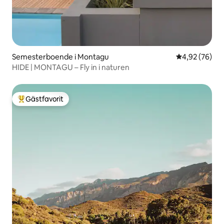
Semesterboende i Montagu
4,92 av 5 i g
4,92 (76)
HIDE | MONTAGU – Fly in i naturen
Gästfavorit
Populär gästfavorit