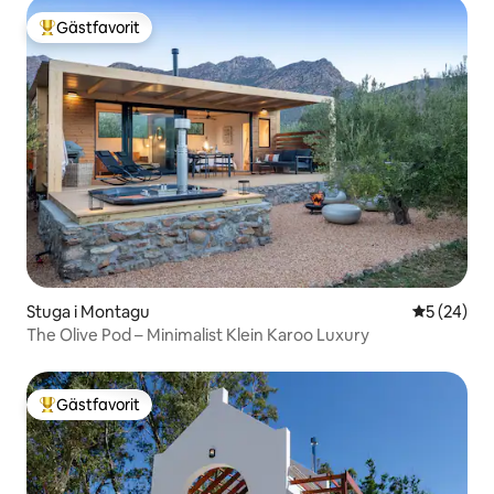
Gästfavorit
Populär gästfavorit
Stuga i Montagu
5 av 5 i g
5 (24)
The Olive Pod – Minimalist Klein Karoo Luxury
Gästfavorit
Populär gästfavorit