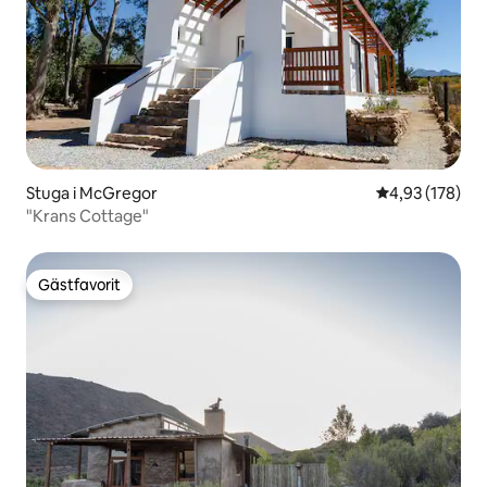
Stuga i McGregor
4,93 av 5 i ge
4,93 (178)
"Krans Cottage"
Gästfavorit
Gästfavorit