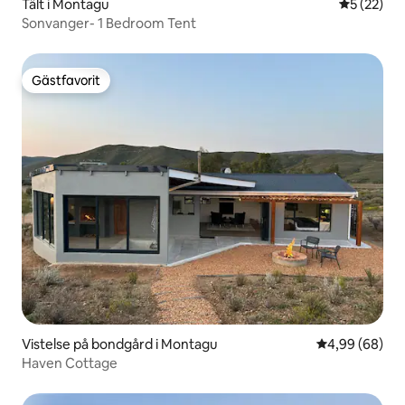
Tält i Montagu
5 av 5 i g
5 (22)
Sonvanger- 1 Bedroom Tent
Gästfavorit
Gästfavorit
Vistelse på bondgård i Montagu
4,99 av 5 i g
4,99 (68)
Haven Cottage