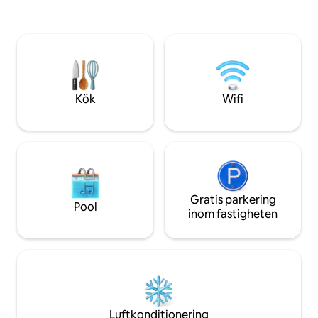
njutbara utomhusbadet med utsikt över
som Langeberg-om
dammen, i kombination med de vackra
erbjuda, och efter 
vandringslederna, förbättrar känslan av
Little Karoo, koppl
lugn och avskildhet, vilket gör denna
vin och njut av de
reträtt verkligen unik.
solnedgången från
Helt fantastiskt!
Kök
Wifi
Gratis parkering
Pool
inom fastigheten
Luftkonditionering