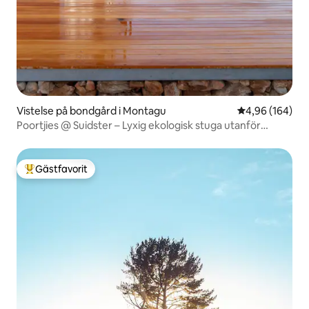
Vistelse på bondgård i Montagu
4,96 av 5 i ge
4,96 (164)
Poortjies @ Suidster – Lyxig ekologisk stuga utanför
elnätet
Gästfavorit
Populär gästfavorit