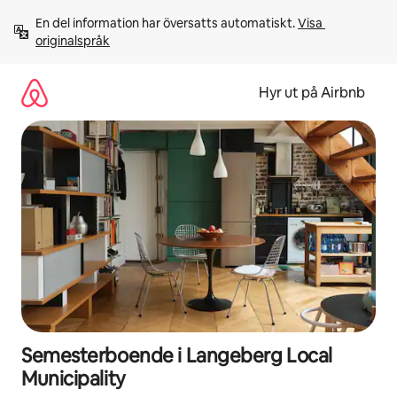
Hoppa
En del information har översatts automatiskt. 
Visa 
till
originalspråk
innehåll
Hyr ut på Airbnb
Semesterboende i Langeberg Local
Municipality