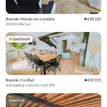
Boende i Marsac-en-Livradois
4,85 av 5 i g
4,85 (20)
slottets lilla hus
Gästfavorit
Populär gästfavorit
Boende i Cunlhat
4,97 av 5 i g
4,97 (37)
Avkoppling i naturen med SPA
Superhost
Superhost