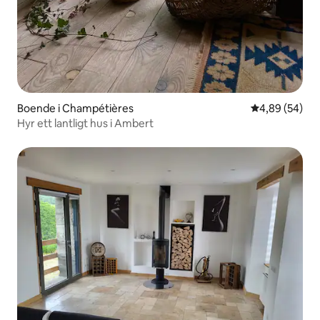
Boende i Champétières
4,89 av 5 i g
4,89 (54)
Hyr ett lantligt hus i Ambert