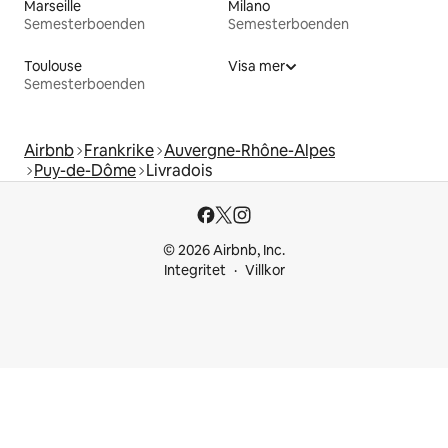
Marseille
Milano
Semesterboenden
Semesterboenden
Toulouse
Visa mer
Semesterboenden
Airbnb
Frankrike
Auvergne-Rhône-Alpes
Puy-de-Dôme
Livradois
© 2026 Airbnb, Inc.
Integritet
Villkor