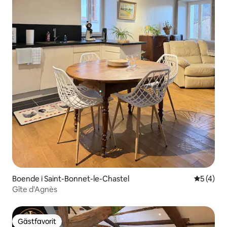
Boende i Saint-Bonnet-le-Chastel
5 av 5 i 
5 (4)
Gîte d'Agnès
Gästfavorit
Gästfavorit