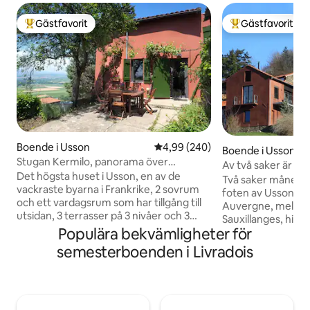
Gästfavorit
Gästfavorit
Populär gästfavorit
Populär gästfavor
Boende i Usson
4,99 av 5 i genomsnittligt bety
4,99 (240)
Boende i Usson
Stugan Kermilo, panorama över
Av två saker är en
vulkanerna i Auvergne
Det högsta huset i Usson, en av de
solen
Två saker måne ... 
vackraste byarna i Frankrike, 2 sovrum
foten av Usson Pu
och ett vardagsrum som har tillgång till
Auvergne, mellan 
utsidan, 3 terrasser på 3 nivåer och 3
Sauxillanges, histo
riktningar (öst, syd och väst, för
Populära bekvämligheter för
Fantastisk utsikt 
solnedgången!), varav 2 med 180° utsikt
bergen i Auvergne
semesterboenden i Livradois
över Auvergne och dess vulkaner. För
soluppgång till so
mer självständighet, erbjuds ett tredje
vardagsrum plus tv
sovrum, med badrum, i det lilla huset
personer. Modern
bredvid, för 60 € per natt, för fler än 6
och trädgård (ej i
resenärer (max kapacitet i huvudhuset)