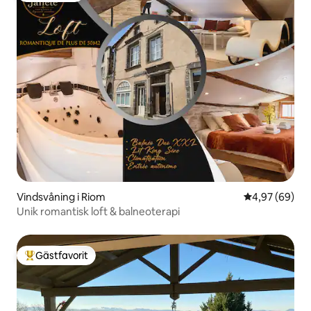
Vindsvåning i Riom
4,97 av 5 i g
4,97 (69)
Unik romantisk loft & balneoterapi
Gästfavorit
Populär gästfavorit