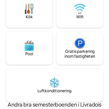
komfort. I hjärtat 
Grundläggande butiker 5 km bort Alt
med varierande la
574m 75 till 10 min
upptäckter i perspe
Kök
Wifi
Gratis parkering
Pool
inom fastigheten
Luftkonditionering
Andra bra semesterboenden i Livradois