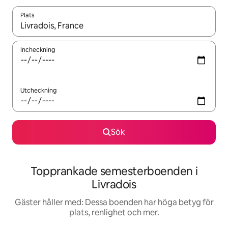
Plats
När resultaten är tillgängliga kan du navigera med upp- och ned
Incheckning
Utcheckning
Sök
Topprankade semesterboenden i
Livradois
Gäster håller med: Dessa boenden har höga betyg för
plats, renlighet och mer.