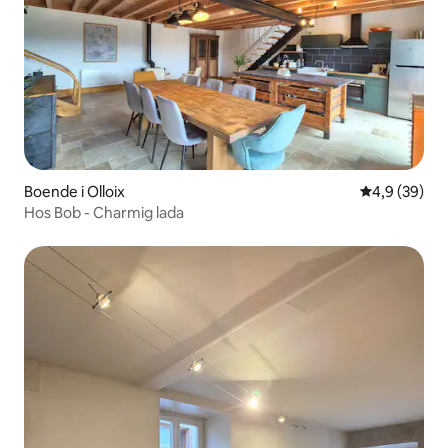
Boende i Olloix
4,9 av 5 i g
4,9 (39)
Hos Bob - Charmig lada