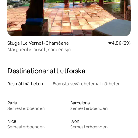
Stuga i Le Vernet-Chaméane
4,86 av 5 i g
4,86 (29)
Marguerite-huset, nära en sjö
Destinationer att utforska
Resmål i närheten
Främsta sevärdheterna i närheten
Paris
Barcelona
Semesterboenden
Semesterboenden
Nice
Lyon
Semesterboenden
Semesterboenden