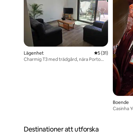
Lägenhet
5 av 5 i genomsnit
5 (31)
Charmig T3 med trädgård, nära Porto
och stränder
Boende
Casinha Y
Destinationer att utforska