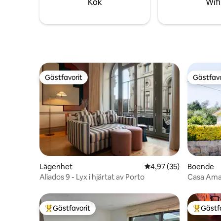
Kök
Wifi
Gästfavorit
Gästfavo
Gästfavorit
Gästfavo
Lägenhet
4,97 av 5 i genomsnit
4,97 (35)
Boende
Aliados 9 - Lyx i hjärtat av Porto
Casa Ama
Gästfavorit
Gästf
Populär gästfavorit
Populär 