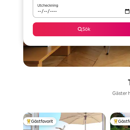
Utcheckning
Sök
Gäster h
Gästfavorit
Gästf
Populär gästfavorit
Populär 