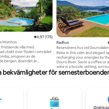
ligt betyg, 411 omdömen
4,97 av 5 i genomsnittligt betyg, 175 omdöm
4,97 (175)
os Moinhos
Radhus
 fristående villa med
Resenärens hus vid Dourodale
rad utsikt över floden i området
Relax in this calm and elegant s
Lomba, omgiven av de
recharging your energies by th
de bergen. Boendet är
Douro River. Savor a coffee or a
nkat med charmiga
wine in a bucolic setting, surr
ka kullerstensgångar, vilket ger
a bekvämligheter för semesterboenden
peace. The property offers tw
llgång från vardagsrummen
independent semi-detached h
l flodstranden. Njut av total
Writer’s Retreat and Traveller
 och absolut tystnad i en idyllisk
sharing a spacious pool and a la
ategiskt belägen bara 20
perfect for relaxation. Each ho
rån Portos centrum och 30
its own unique outdoor space. 
rån den internationella
Gondarém, a charming shale vil
en, en perfekt blandning av
hillside with breathtaking views, 
 bekvämligheter i stadsmiljö.
Gratis p
45 minutes from Porto!