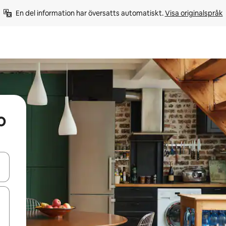
En del information har översatts automatiskt. 
Visa originalspråk
o
d upp- och nedåtpilarna eller utforska genom att trycka eller svepa.