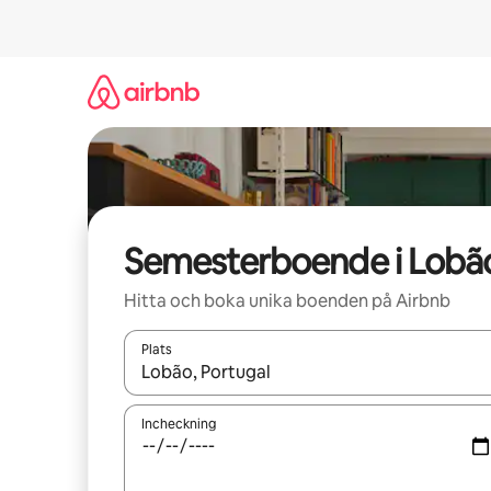
Hoppa
till
innehåll
Semesterboende i Lobã
Hitta och boka unika boenden på Airbnb
Plats
När resultaten är tillgängliga kan du navigera me
Incheckning