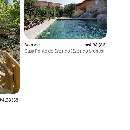
Boende
4,98 av 5 i genomsnit
4,98 (86)
Casa Ponte de Espindo (Espindo brohus)
en
4,98 av 5 i genomsnittligt betyg, 58 omdömen
4,98 (58)