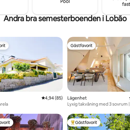
Pool
fas
Andra bra semesterboenden i Lobão
rit
Gästfavorit
rit
Gästfavorit
tligt betyg, 35 omdömen
4,94 av 5 i genomsnittligt betyg, 85 omdöm
4,94 (85)
Lägenhet
rela
Lyxig takvåning med 3 sovrum | 
Aliados | DA'Home
avorit
Gästfavorit
gästfavorit
Populär gästfavorit