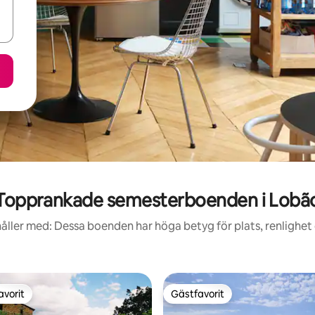
Topprankade semesterboenden i Lobã
åller med: Dessa boenden har höga betyg för plats, renlighet
avorit
Gästfavorit
gästfavorit
Gästfavorit