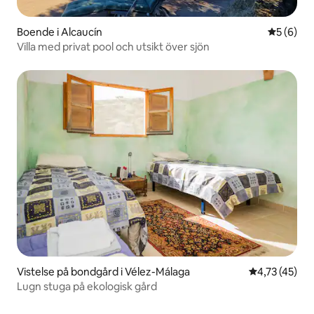
Boende i Alcaucín
5 av 5 i 
5 (6)
Villa med privat pool och utsikt över sjön
Vistelse på bondgård i Vélez-Málaga
4,73 av 5 i g
4,73 (45)
Lugn stuga på ekologisk gård