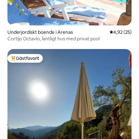
Underjordiskt boende i Arenas
4,92 av 5 i g
4,92 (25)
Cortijo Octavio, lantligt hus med privat pool
Gästfavorit
Populär gästfavorit