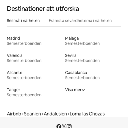
Destinationer att utforska
Resmål i närheten
Främsta sevärdheterna i närheten
Madrid
Málaga
Semesterboenden
Semesterboenden
Valencia
Sevilla
Semesterboenden
Semesterboenden
Alicante
Casablanca
Semesterboenden
Semesterboenden
Tanger
Visa mer
Semesterboenden
Airbnb
Spanien
Andalusien
Loma las Chozas