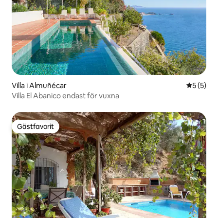
Villa i Almuñécar
5 av 5 i 
5 (5)
Villa El Abanico endast för vuxna
Gästfavorit
Gästfavorit