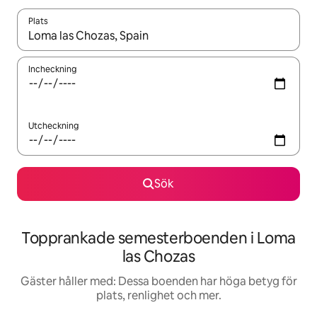
Plats
När resultaten är tillgängliga kan du navigera med upp- och ned
Incheckning
Utcheckning
Sök
Topprankade semesterboenden i Loma
las Chozas
Gäster håller med: Dessa boenden har höga betyg för
plats, renlighet och mer.