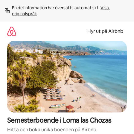
Hoppa
En del information har översatts automatiskt. 
Visa 
till
originalspråk
innehåll
Hyr ut på Airbnb
Semesterboende i Loma las Chozas
Hitta och boka unika boenden på Airbnb