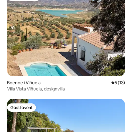
Boende i Viñuela
5 av 5 i g
5 (13)
Villa Vista Viñuela, designvilla
Gästfavorit
Gästfavorit