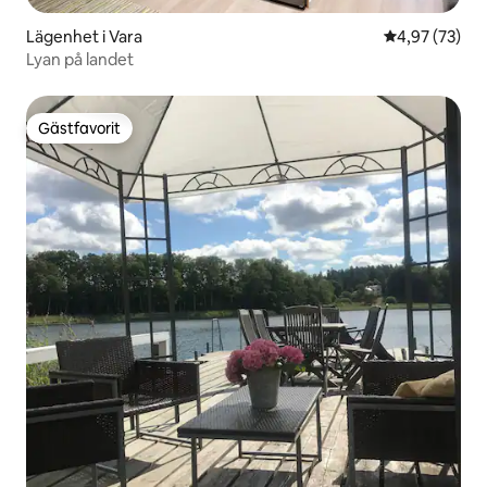
Lägenhet i Vara
4,97 av 5 i g
4,97 (73)
Lyan på landet
Gästfavorit
Gästfavorit