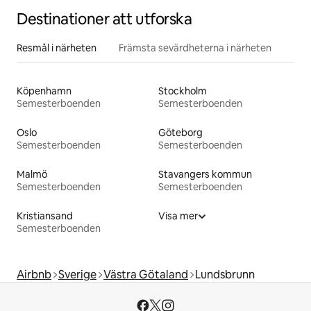
Destinationer att utforska
Resmål i närheten
Främsta sevärdheterna i närheten
Köpenhamn
Stockholm
Semesterboenden
Semesterboenden
Oslo
Göteborg
Semesterboenden
Semesterboenden
Malmö
Stavangers kommun
Semesterboenden
Semesterboenden
Kristiansand
Visa mer
Semesterboenden
Airbnb
Sverige
Västra Götaland
Lundsbrunn