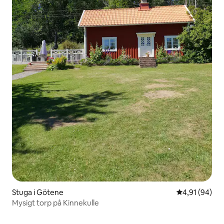
Stuga i Götene
4,91 av 5 i g
4,91 (94)
Mysigt torp på Kinnekulle