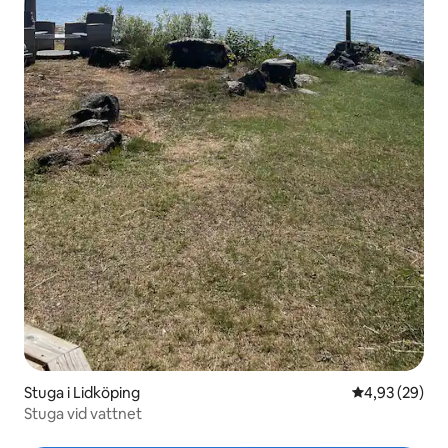
Stuga i Lidköping
4,93 av 5 i g
4,93 (29)
Stuga vid vattnet