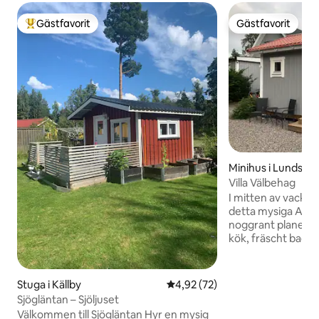
Gästfavorit
Gästfavorit
Populär gästfavorit
Gästfavorit
Minihus i Lundsbr
Villa Välbehag
I mitten av vackr
detta mysiga Attefallshu
noggrant planerat 
kök, fräscht bad
en soffa och dagb
Boendet ligger ba
från Lundsbrunns 
Stuga i Källby
4,92 av 5 i genomsnittligt be
4,92 (72)
behandlingar och 
Sjögläntan – Sjöljuset
golfintresserade f
Välkommen till Sjögläntan Hyr en mysig