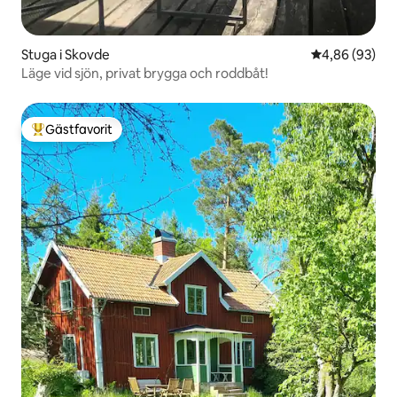
Stuga i Skovde
4,86 av 5 i g
4,86 (93)
Läge vid sjön, privat brygga och roddbåt!
Gästfavorit
Populär gästfavorit