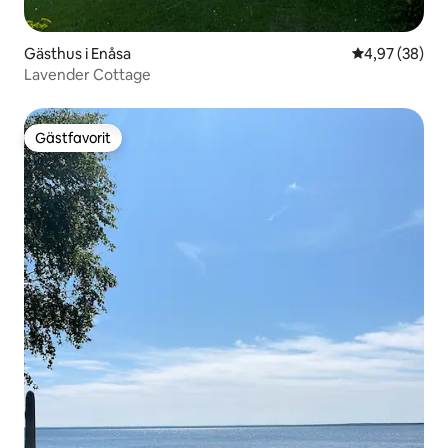
Gästhus i Enåsa
4,97 av 5 i g
4,97 (38)
Lavender Cottage
Gästfavorit
Gästfavorit