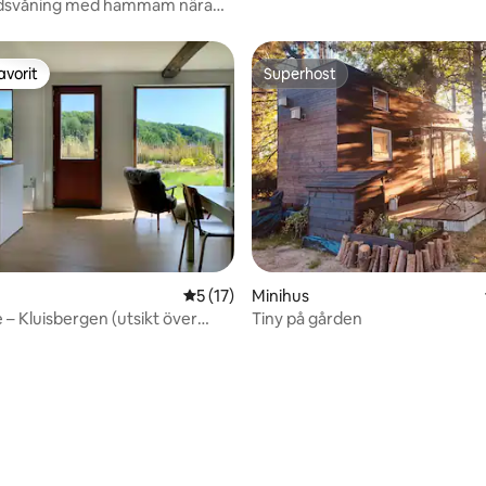
indsvåning med hammam nära
avorit
Superhost
gästfavorit
Superhost
5 av 5 i genomsnittligt betyg, 17 omdöm
5 (17)
Minihus
 – Kluisbergen (utsikt över
Tiny på gården
s)