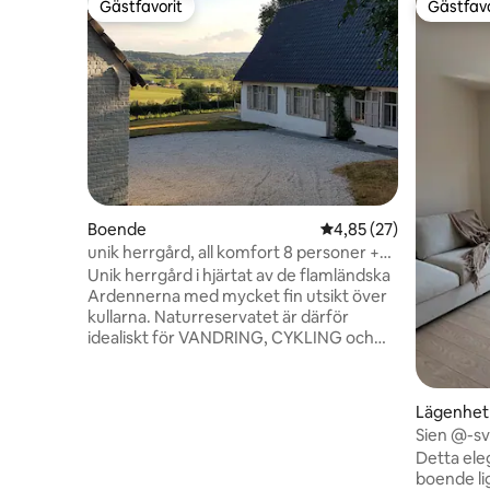
Gästfavorit
Gästfavo
Gästfavorit
Gästfavo
Boende
4,85 av 5 i genomsnit
4,85 (27)
unik herrgård, all komfort 8 personer +
spjälsäng
Unik herrgård i hjärtat av de flamländska
Ardennerna med mycket fin utsikt över
kullarna. Naturreservatet är därför
idealiskt för VANDRING, CYKLING och
MOUNTAINBIKING. Solterrass, 3 sovrum
(ett på bottenvåningen + 2 på första
våningen), 2 badrum (ett på
Lägenhet
bottenvåningen och ett på första
Sien @-sv
våningen), 2 separata toaletter (ett på
Detta ele
bottenvåningen + ett på första
boende lig
våningen), vardagsrum, matplats,