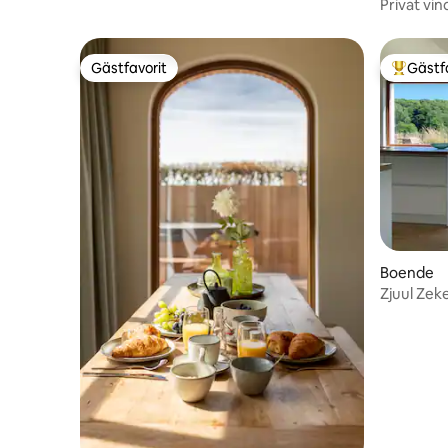
Privat v
Gent
Gästfavorit
Gästf
Gästfavorit
Populär 
Boende
Zjuul Zeke
Spijkerbo