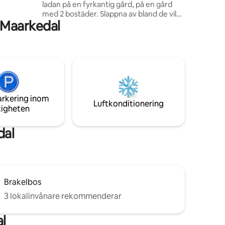
ladan på en fyrkantig gård, på en gård
med 2 bostäder. Slappna av bland de vilda
 uit om
 Maarkedal
blommorna på den gemensamma
innergården. Värm dig runt elden eller ta
ett dopp i den ekologiska simbassängen
med bastu efter en dags vandring eller
cykling. På ängen på baksidan har du din
egen plats med eldstad. Allt detta på
sidorna av de flamländska Ardennernas
kullar. Perfekt för en stund för två!
arkering inom
Luftkonditionering
tigheten
dal
Brakelbos
3 lokalinvånare rekommenderar
l