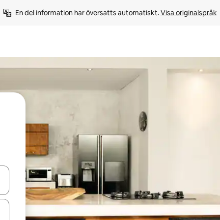
En del information har översatts automatiskt. 
Visa originalspråk
d upp- och nedåtpilarna eller utforska genom att trycka eller svepa.