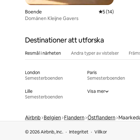
Boende
5 av 5 i genomsnit
5 (14)
Domänen Kleijne Gavers
Destinationer att utforska
Resmål i närheten
Andra typer av vistelser
Främs
London
Paris
Semesterboenden
Semesterboenden
Lille
Visa mer
Semesterboenden
Airbnb
Belgien
Flandern
Östflandern
Maarked
© 2026 Airbnb, Inc.
Integritet
Villkor