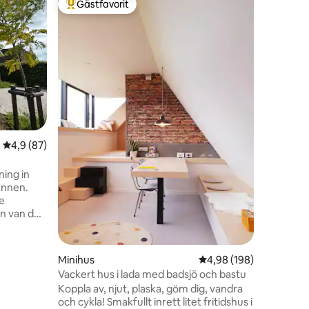
Gästfavorit
Gästf
Populär gästfavorit
Populär
Lyxigt n
Water lil
vid en v
m2) av en
varva ner
flytande terra
bubbelpo
gratis) L
bekvämlig
av ett n
4,9 av 5 i genomsnittligt betyg, 87 omdömen
4,9 (87)
vandrings
städerna
kusten li
ing in
skönhete
ennen.
e
en van de
ietsen,
en
Minihus
4,98 av 5 i genomsnitt
4,98 (198)
Vackert hus i lada med badsjö och bastu
 tevens op
Koppla av, njut, plaska, göm dig, vandra
 Express,
och cykla! Smakfullt inrett litet fritidshus i
k op