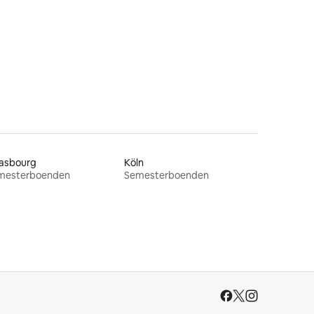
rasbourg
Köln
mesterboenden
Semesterboenden