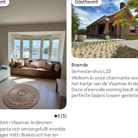
rit
Gästfavorit
rit
Gästfavorit
tligt betyg, 27 omdömen
Boende
Semestershus L23
Welkom in onze charmante won
het hartje van de Vlaamse Ard
Deze sfeervolle woning biedt d
perfecte balans tussen geniet
rust en een overvloed aan
buitenactiviteiten: wandelen, f
wakeboarden in The Outsider, ritjes in
5 av 5 i genomsnittligt betyg, 5 omdöm
5 (5)
een Tuktuk, hoogteparcours etc. in de
iten i Vlaamse Ardennen
IJsmolenhoeve. De woning ligt
ganta och omsorgsfullt inredda
een boogscheut van Carrefour
ger mitt i Brakel och har en
een frituur, een pizza foodtruc