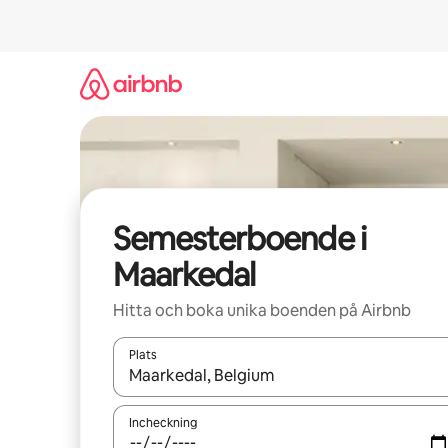
Hoppa
till
innehåll
Semesterboende i
Maarkedal
Hitta och boka unika boenden på Airbnb
Plats
När resultaten är tillgängliga kan du navigera me
Incheckning