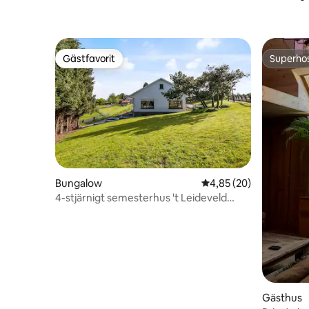
Gästfavorit
Superho
Gästfavorit
Superho
Bungalow
4,85 av 5 i genomsnit
4,85 (20)
4-stjärnigt semesterhus 't Leideveld
(nytt)
Gästhus