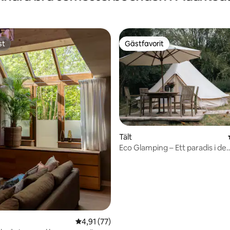
st
Gästfavorit
st
Gästfavorit
tligt betyg, 20 omdömen
Tält
Eco Glamping – Ett paradis i de
flamländska Ardennerna
4,91 av 5 i genomsnittligt betyg, 77 omdöm
4,91 (77)