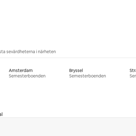
tligt betyg, 14 omdömen
ta sevärdheterna i närheten
Amsterdam
Bryssel
St
Semesterboenden
Semesterboenden
Se
al