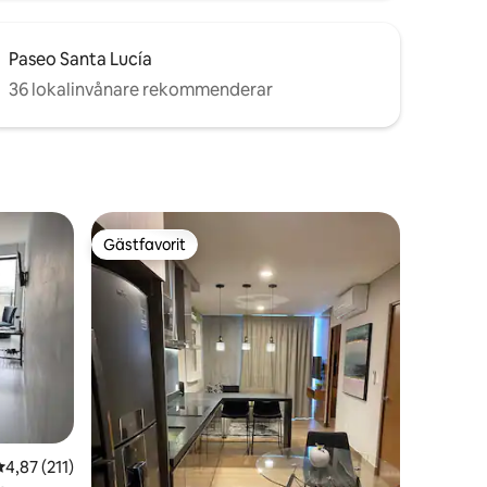
Paseo Santa Lucía
36 lokalinvånare rekommenderar
Gästfavorit
Gästfavorit
en
4,87 av 5 i genomsnittligt betyg, 211 omdömen
4,87 (211)