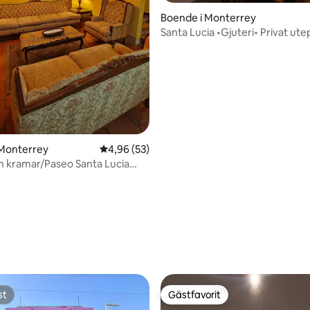
Boende i Monterrey
Santa Lucia •Gjuteri• Privat ute
tligt betyg, 12 omdömen
 Monterrey
4,96 av 5 i genomsnittligt betyg, 53 omdöm
4,96 (53)
h kramar/Paseo Santa Lucia
MTY
st
Gästfavorit
st
Gästfavorit