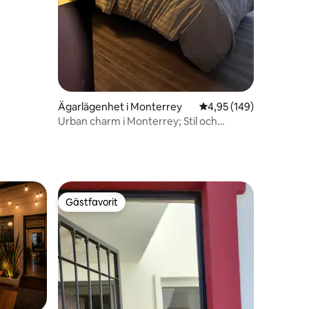
Ägarlägenhet i Monterrey
4,95 av 5 i genomsnitt
4,95 (149)
Urban charm i Monterrey; Stil och
komfort
Gästfavorit
Gästfavorit