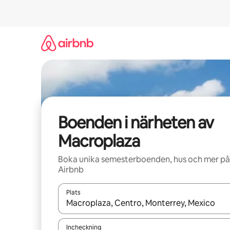
Hoppa
till
innehåll
Boenden i närheten av
Macroplaza
Boka unika semesterboenden, hus och mer på
Airbnb
Plats
När resultaten är tillgängliga kan du navigera me
Incheckning