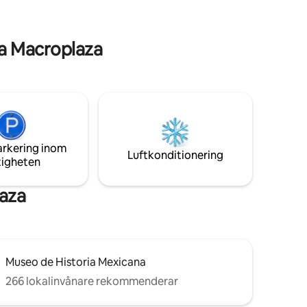
*Omgiven av många restauranger och
imarket
barer. *Några steg från makrotorget och
regeringspalatset
a Macroplaza
arkering inom
Luftkonditionering
tigheten
aza
Museo de Historia Mexicana
266 lokalinvånare rekommenderar