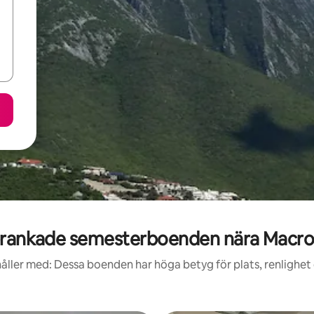
rankade semesterboenden nära Macro
åller med: Dessa boenden har höga betyg för plats, renlighet