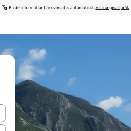
En del information har översatts automatiskt. 
Visa originalspråk
d upp- och nedåtpilarna eller utforska genom att trycka eller svepa.