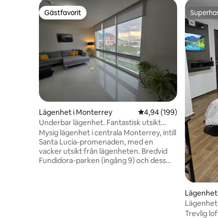
Gästfavorit
Superho
Gästfavorit
Superho
Lägenhet i Monterrey
4,94 av 5 i genomsnitt
4,94 (199)
Underbar lägenhet. Fantastisk utsikt
över strandpromenaden
Mysig lägenhet i centrala Monterrey, intill
Santa Lucia-promenaden, med en
vacker utsikt från lägenheten. Bredvid
Fundidora-parken (ingång 9) och dess
nya hundpark. Gångavstånd till Arena
Monterrey, Cintermex, Macro Plaza,
MARCO-museet, stadsteatern och den
Lägenhet 
gamla stadskärnan. Utanför byggnaden
Lägenhet 
finns en Oxxo-närbutik, apotek,
Trevlig l
restauranger och kaféer med utsikt över