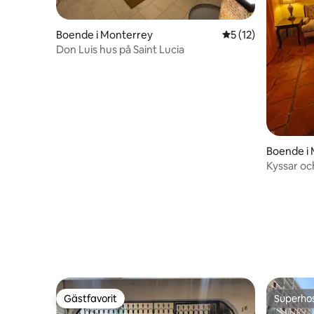
Boende i Monterrey
5 av 5 i genomsnit
5 (12)
Don Luis hus på Saint Lucia
Boende i
Kyssar oc
/Centro 
Gästfavorit
Superho
Gästfavorit
Superho