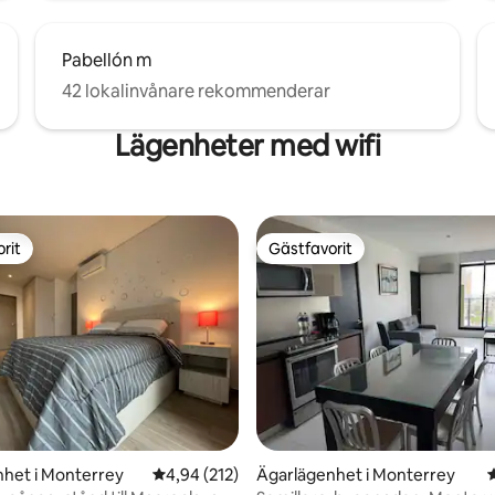
Pabellón m
42 lokalinvånare rekommenderar
Lägenheter med wifi
rit
Gästfavorit
rit
Gästfavorit
het i Monterrey
4,94 av 5 i genomsnittligt betyg, 212 omdöm
4,94 (212)
Ägarlägenhet i Monterrey