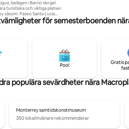
iguo, belägen i Barrio Vergel
MARCO Museum • 8 minuters bilresa →
a turistiska och viktiga platser
Fundidora och Cintermex • Min
ey såsom: Paseo Santa Lucia
runt hörnet
kvämligheter för semesterboenden när
o Antiguo (2 kvarter), Zona
acroplaza och
palatset (4 kvarter), CAS,
ndidora, Cintermex, Arena
, Tec de Monterrey och
iudadano (7 - 10 min.),
ka konsulatet (20 min), BBVA-
h universitetsstadion (20 - 25
Gratis p
plig för 1 eller 2 personer,
Pool
fas
er och pålitlig.
dra populära sevärdheter nära Macropl
Monterrey samtidskonstmuseum
350 lokalinvånare rekommenderar