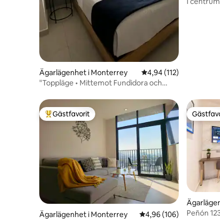
I centrum
Ägarlägenhet i Monterrey
4,94 av 5 i genomsnitt
4,94 (112)
"Toppläge • Mittemot Fundidora och
Arena MTY"
Gästfavorit
Gästfavo
Populär gästfavorit
Gästfavo
Ägarlägen
Peñón 12
Ägarlägenhet i Monterrey
4,96 av 5 i genomsnitt
4,96 (106)