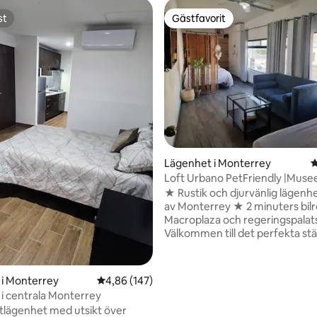
st
Gästfavorit
st
Gästfavorit
ligt betyg, 199 omdömen
Lägenhet i Monterrey
4
Loft Urbano PetFriendly |Muse
Macroplaza 2 min
★ Rustik och djurvänlig lägenhet
av Monterrey ★ 2 minuters bilres
Macroplaza och regeringspalat
Välkommen till det perfekta stäl
upptäcka Monterrey! Plats • 7 minuters
promenad → Macroplaza, Paseo
Lucia, Museo Noreste, Museo H
i Monterrey
4,86 av 5 i genomsnittligt betyg, 147 omdöm
4,86 (147)
Mexicana • 7 minuters promenad→
i centrala Monterrey
Zaragoza Metro • 750 meter Pavi
oftlägenhet med utsikt över
km Old Quarter • 1,1 km CAS • 1,3 km