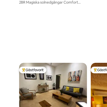
2BR Magiska solnedgångar Comfort
@Fundidora & Arena MTY
Gästfavorit
Gästf
Populär gästfavorit
Populär 