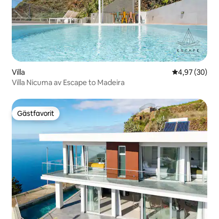
Villa
4,97 av 5 i g
4,97 (30)
Villa Nicuma av Escape to Madeira
Gästfavorit
Gästfavorit