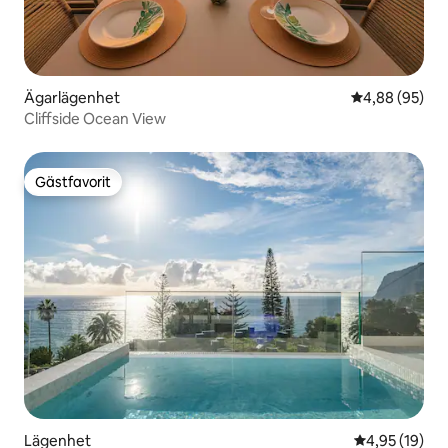
Ägarlägenhet
4,88 av 5 i g
4,88 (95)
Cliffside Ocean View
Gästfavorit
Gästfavorit
Lägenhet
4,95 av 5 i g
4,95 (19)