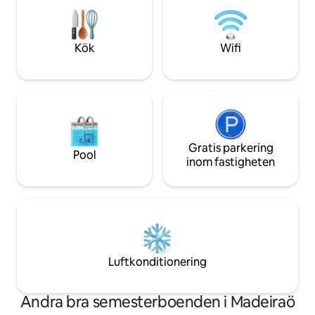
du söker äventyr eller solig avkoppling
kommer du att ha 
erbjuder denna fridfulla fristad den
med en eldstad och 
perfekta balansen - en hemmabas att
gemensamma up
upptäcka eller en fristad för att ladda
Kök
Wifi
saltvattenpoolen.
batterierna.
Gratis parkering
Pool
inom fastigheten
Luftkonditionering
Andra bra semesterboenden i Madeiraö