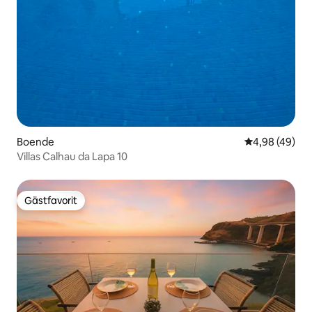
Boende
4,98 av 5 i g
4,98 (49)
Villas Calhau da Lapa 10
Gästfavorit
Gästfavorit