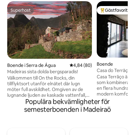
Superhost
Gästfavorit
Superhost
Populär gästfavor
Boende
Boende i Serra de Água
4,84 av 5 i genomsnittligt bet
4,84 (80)
Casa do Terrāço -
Madeiras sista dolda bergsparadis!
Casa Terrãço är et
Välkommen till On the Rocks, din
som kombinerar d
tillflyktsort utanför elnätet där lugn
en flera hundra 
möter full avskildhet. Omgiven av de
modern komfort. 
lugnande ljuden av kaskade vattenfall,
planlösning på fö
Populära bekvämligheter för
varva ner med panoramautsikt som
fullt utrustat kö
sträcker sig över horisonten. Inbäddat i
semesterboenden i Madeiraö
erbjuder havsutsi
hjärtat av ön (15 minuter till båda
glasdörr. Den öve
kusten), med vandringsleder utanför
innehåller ett ry
dörren, är du perfekt positionerad för
öppnar till en stor
att utforska eller koppla av. Oavsett om
fantastisk utsikt över h