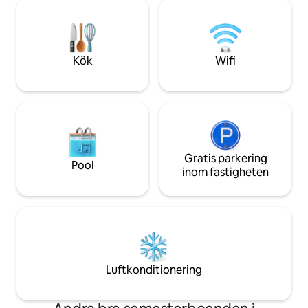
gångavstånd, och flygplatsen ligger bara
separat bokningsr
10 minuter bort, vilket gör boendet
invandringsändamål
perfekt för mellanlandningar och
din bokning är du
kortare vistelser. Inrett med bekväma
bokningsreferense
sängar, luftkonditionering, wi-fi och allt
eftersom den utes
Kök
Wifi
nödvändigt för en trevlig vistelse
invandring.**
Gratis parkering
Pool
inom fastigheten
Luftkonditionering