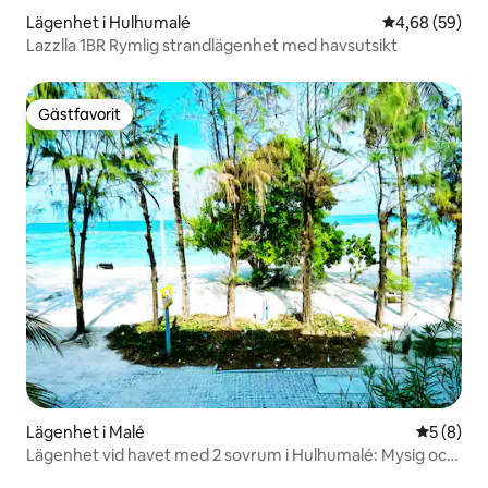
Lägenhet i Hulhumalé
4,68 av 5 i g
4,68 (59)
Lazzlla 1BR Rymlig strandlägenhet med havsutsikt
Gästfavorit
Gästfavorit
Lägenhet i Malé
5 av 5 i 
5 (8)
Lägenhet vid havet med 2 sovrum i Hulhumalé: Mysig och
fullt utrustad