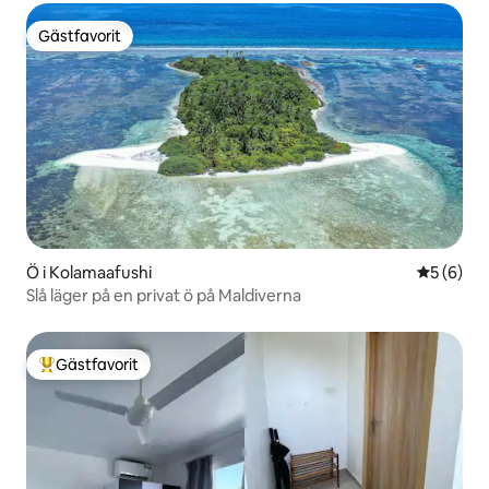
Gästfavorit
Gästfavorit
Ö i Kolamaafushi
5 av 5 i 
5 (6)
Slå läger på en privat ö på Maldiverna
Gästfavorit
Populär gästfavorit