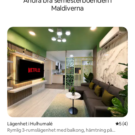
Andra bra semesterboenden i
Maldiverna
Lägenhet i Hulhumalé
5 av 5 i 
5 (4)
Rymlig 3-rumslägenhet med balkong, hämtning på