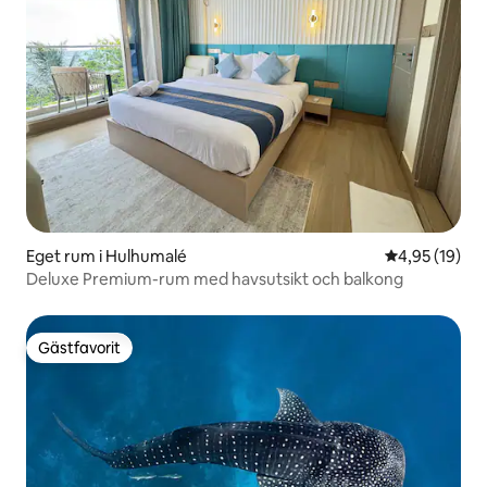
Eget rum i Hulhumalé
4,95 av 5 i g
4,95 (19)
Deluxe Premium-rum med havsutsikt och balkong
Gästfavorit
Gästfavorit