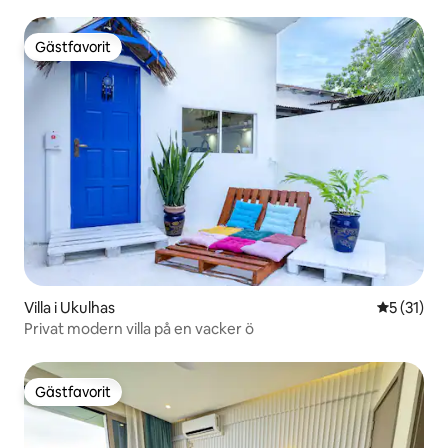
flygplatsen | 5 min till stranden
Gästfavorit
Gästfavorit
Villa i Ukulhas
5 av 5 i g
5 (31)
Privat modern villa på en vacker ö
Gästfavorit
Gästfavorit