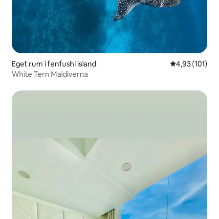
Eget rum i fenfushi island
4,93 av 5 i ge
4,93 (101)
White Tern Maldiverna