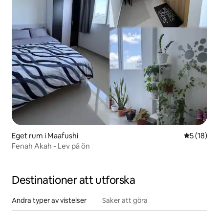
Eget rum i Maafushi
5 av 5 i g
5 (18)
Fenah Akah - Lev på ön
Destinationer att utforska
Andra typer av vistelser
Saker att göra