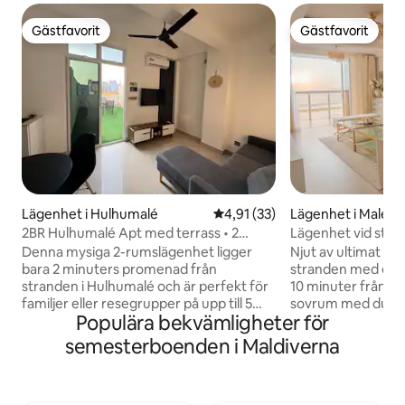
Gästfavorit
Gästfavorit
Gästfavorit
Gästfavorit
Lägenhet i Hulhumalé
4,91 av 5 i genomsnittligt be
4,91 (33)
Lägenhet i Malé
2BR Hulhumalé Apt med terrass • 2
Lägenhet vid stra
minuters promenad till stranden
Denna mysiga 2-rumslägenhet ligger
Njut av ultimat my
bara 2 minuters promenad från
stranden med en f
stranden i Hulhumalé och är perfekt för
10 minuter från fl
familjer eller resegrupper på upp till 5
sovrum med dubbel
Populära bekvämligheter för
gäster. Båda sovrummen har anslutna
naturskön skönhet
badrum, plus ett vardagsrum och ett
tillflyktsorten vid havet. **Obs
semesterboenden i Maldiverna
litet kök. Njut av den privata terrassen
vår fastighet klass
med utemåltider, där rökning är tillåten
boende och följer
Fantastiska restauranger inom
bestämmelser gen