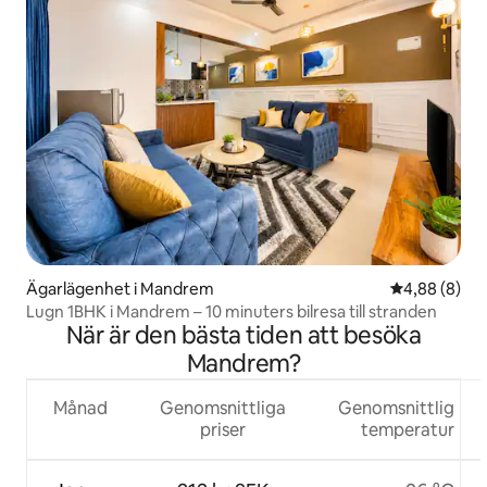
Ägarlägenhet i Mandrem
4,88 av 5 i 
4,88 (8)
Lugn 1BHK i Mandrem – 10 minuters bilresa till stranden
När är den bästa tiden att besöka
Mandrem?
Månad
Genomsnittliga
Genomsnittlig
priser
temperatur