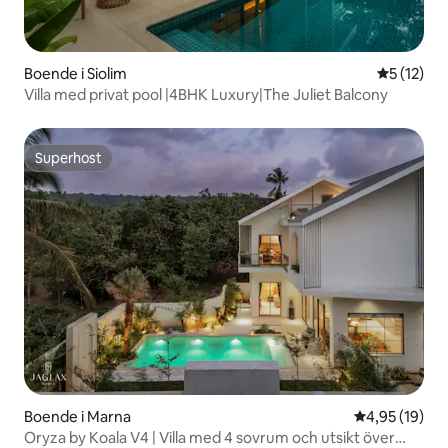
Boende i Siolim
5 av 5 i g
5 (12)
Villa med privat pool |4BHK Luxury|The Juliet Balcony
Superhost
Superhost
Boende i Marna
4,95 av 5 i g
4,95 (19)
Oryza by Koala V4 | Villa med 4 sovrum och utsikt över