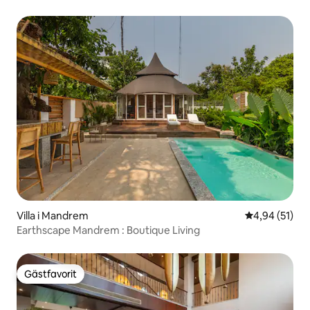
fältet, Siolim
Villa i Mandrem
4,94 av 5 i g
4,94 (51)
Earthscape Mandrem : Boutique Living
Gästfavorit
Gästfavorit