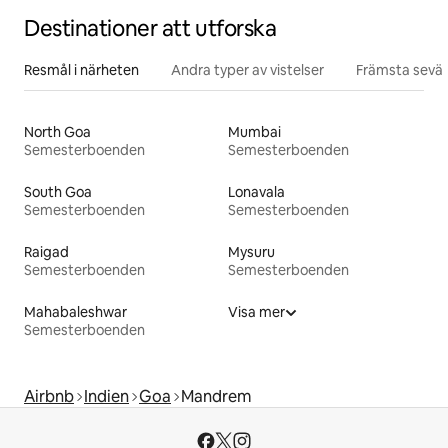
Destinationer att utforska
Resmål i närheten
Andra typer av vistelser
Främsta sevär
North Goa
Mumbai
Semesterboenden
Semesterboenden
South Goa
Lonavala
Semesterboenden
Semesterboenden
Raigad
Mysuru
Semesterboenden
Semesterboenden
Mahabaleshwar
Visa mer
Semesterboenden
Airbnb
Indien
Goa
Mandrem