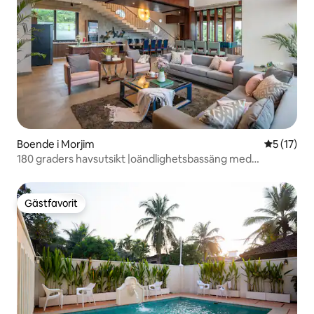
Boende i Morjim
5 av 5 i g
5 (17)
180 graders havsutsikt |oändlighetsbassäng med
havsutsikt|morjim
Gästfavorit
Gästfavorit