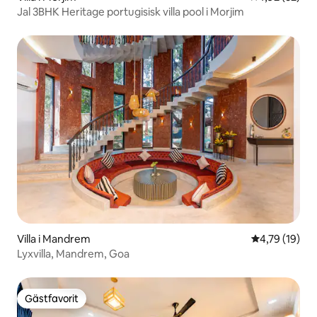
Jal 3BHK Heritage portugisisk villa pool i Morjim
Villa i Mandrem
4,79 av 5 i g
4,79 (19)
Lyxvilla, Mandrem, Goa
Gästfavorit
Gästfavorit