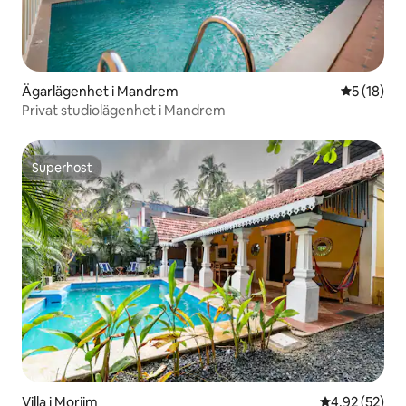
Ägarlägenhet i Mandrem
5 av 5 i g
5 (18)
Privat studiolägenhet i Mandrem
Superhost
Superhost
Villa i Morjim
4,92 av 5 i g
4,92 (52)