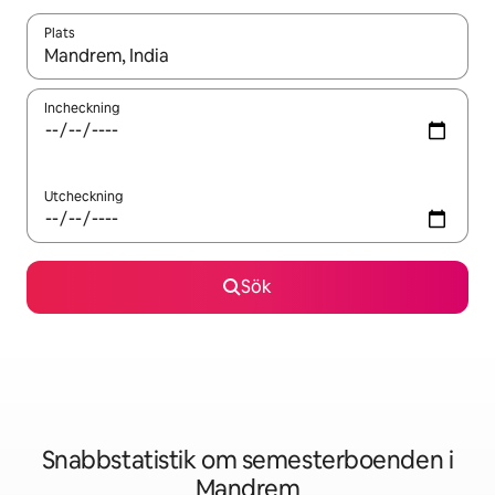
Plats
När resultaten är tillgängliga kan du navigera med upp- och ned
Incheckning
Utcheckning
Sök
Snabbstatistik om semesterboenden i
Mandrem