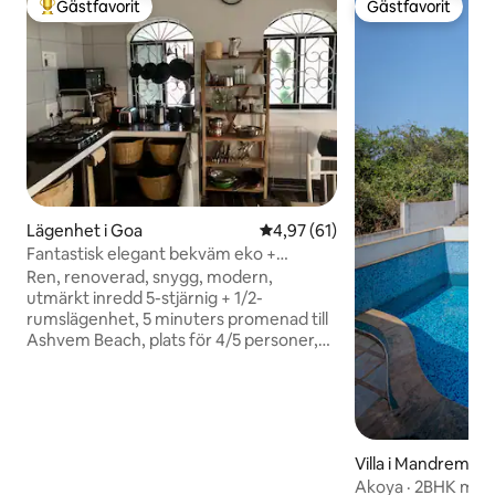
Gästfavorit
Gästfavorit
Populär gästfavorit
Gästfavorit
Lägenhet i Goa
4,97 av 5 i genomsnittligt be
4,97 (61)
Fantastisk elegant bekväm eko +
självhushåll 1/2bhk lägenhet
Ren, renoverad, snygg, modern,
utmärkt inredd 5-stjärnig + 1/2-
rumslägenhet, 5 minuters promenad till
Ashvem Beach, plats för 4/5 personer,
familjevänlig, ekoprodukter i hela
lägenheten, minimal användning av
plast, välutrustat kök designat för
självhushåll, omvänd osmos (RO)UV-
vattensystem, stort kyl-frys i rostfritt
Villa i Mandrem
stål, nyutrustade moderna badrum,
Akoya · 2BHK med h
sängkläder i egyptisk bomull och tjocka