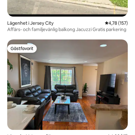
Lägenhet i Jersey City
4,78 av 5 i ge
4,78 (157)
Affärs- och familjevänlig balkong Jacuzzi Gratis parkering
Gästfavorit
Gästfavorit