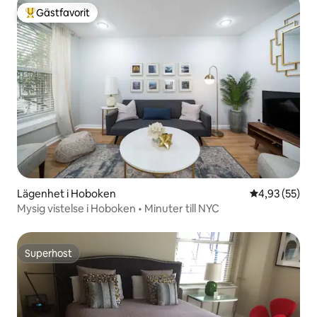
Gästfavorit
Populär gästfavorit
Lägenhet i Hoboken
4,93 av 5 i g
4,93 (55)
Mysig vistelse i Hoboken • Minuter till NYC
Superhost
Superhost