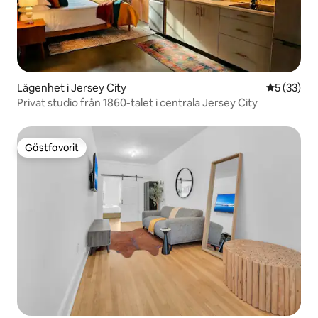
Lägenhet i Jersey City
5 av 5 i g
5 (33)
Privat studio från 1860-talet i centrala Jersey City
Gästfavorit
Gästfavorit