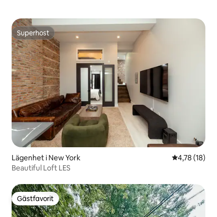
Superhost
Superhost
Lägenhet i New York
4,78 av 5 i g
4,78 (18)
Beautiful Loft LES
Gästfavorit
Gästfavorit