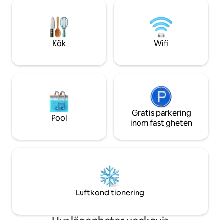
mysig eldstad för utomhusfritid med
grannskap har du ti
nära och kära. Medan du är bekvämt
Prospect Park, och
nära Brooklyns charmiga familjebutiker
mat. Gå inte mist
är det svårt att motstå lockelsen av
möjlighet att uppl
detta extraordinära utrymme.
Brooklyn. Boka din 
Kök
Wifi
Gratis parkering
Pool
inom fastigheten
Luftkonditionering