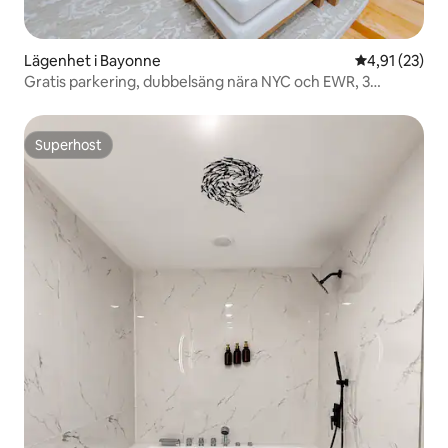
Lägenhet i Bayonne
4,91 av 5 i g
4,91 (23)
Gratis parkering, dubbelsäng nära NYC och EWR, 3
sovrum 2 badrum
Superhost
Superhost