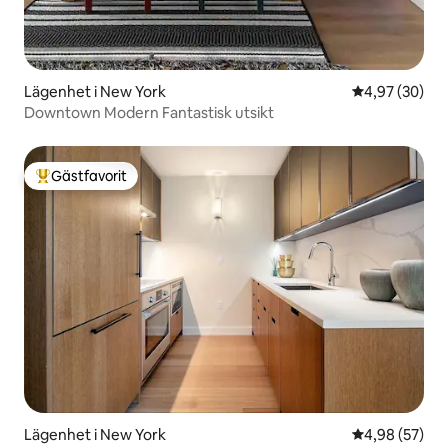
Lägenhet i New York
4,97 av 5 i g
4,97 (30)
Downtown Modern Fantastisk utsikt
Gästfavorit
Populär gästfavorit
Lägenhet i New York
4,98 av 5 i g
4,98 (57)