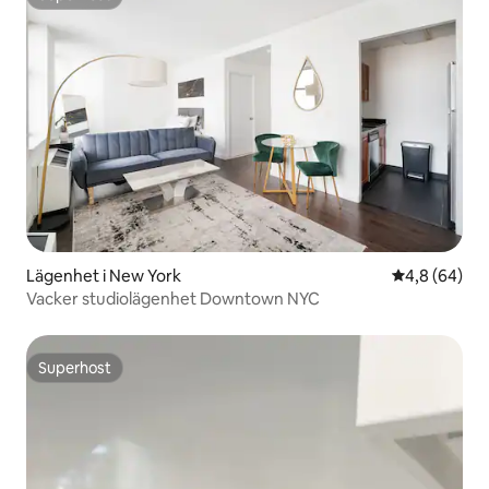
Superhost
Lägenhet i New York
4,8 av 5 i g
4,8 (64)
Vacker studiolägenhet Downtown NYC
Superhost
Superhost