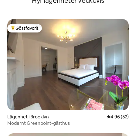
Hyr lägenheter veckovis
Gästfavorit
Populär gästfavorit
Lägenhet i Brooklyn
4,96 av 5 i g
4,96 (52)
Modernt Greenpoint-gästhus