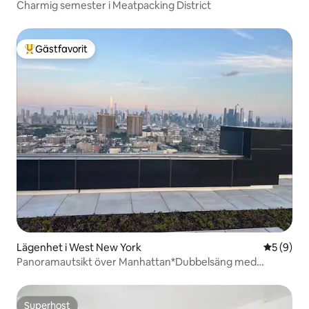
Charmig semester i Meatpacking District
Gästfavorit
Populär gästfavorit
Lägenhet i West New York
5 av 5 i 
5 (9)
Panoramautsikt över Manhattan*Dubbelsäng med
kingsize-säng*Parkering*
Superhost