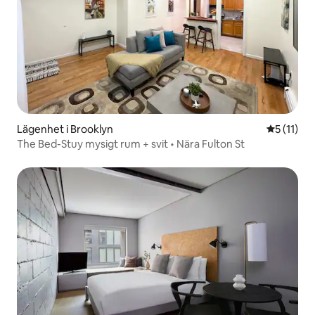
Lägenhet i Brooklyn
5 av 5 i 
5 (11)
The Bed-Stuy mysigt rum + svit • Nära Fulton St