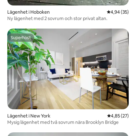
Lägenhet i Hoboken
4,94 av 5 i g
4,94 (35)
Ny lägenhet med 2 sovrum och stor privat altan.
Superhost
Superhost
Lägenhet i New York
4,85 av 5 i g
4,85 (27)
Mysig lägenhet med två sovrum nära Brooklyn Bridge