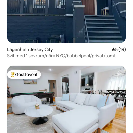
Lägenhet i Jersey City
5 av 5 i g
5 (19)
Svit med 1 sovrum/nära NYC/bubbelpool/privat/tomt
Gästfavorit
Populär gästfavorit