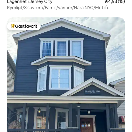
Lägenhet i Jersey City
4,93 av 5 i g
4,93 (15)
Rymligt/3 sovrum/Familj/vänner/Nära NYC/Metlife
Gästfavorit
Populär gästfavorit