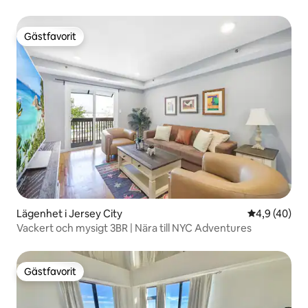
Gästfavorit
Gästfavorit
Lägenhet i Jersey City
4,9 av 5 i g
4,9 (40)
Vackert och mysigt 3BR | Nära till NYC Adventures
Gästfavorit
Gästfavorit