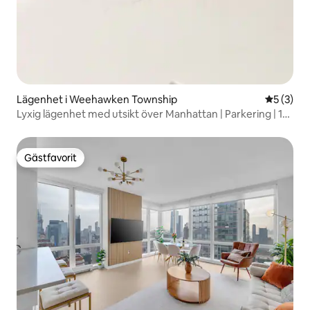
Lägenhet i Weehawken Township
5 av 5 i 
5 (3)
Lyxig lägenhet med utsikt över Manhattan | Parkering | 10
minuter till NYC
Gästfavorit
Gästfavorit