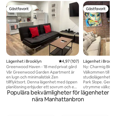
Gästfavorit
Gästfavorit
Gästfavorit
Gästfavorit
Lägenhet i Brooklyn
4,97 av 5 i genomsnittligt bet
4,97 (107)
Lägenhet i Brookl
Greenwood Haven - 1B med privat gård
Ny: Charmig Bklyn 
Vår Greenwood Garden Apartment är
Välkommen till di
en lugn och minimalistisk Zen
studiolägenhet i 
tillflyktsort. Denna lägenhet med öppen
Park Slope. Geno
planlösning erbjuder ett sovrum och en
utrymme välkomnar 
Populära bekvämligheter för lägenheter
futon, hemmakontor och högt i tak och
välutrustat kök o
badar i rikligt med naturligt ljus. Den
frukostbar. Den v
nära Manhattanbron
verkliga skatten är den privata
dock den privata 
trädgården, som utstrålar frid genom sin
tillflyktsort för a
elegant enkla design och erbjuder en
underhållning. Bel