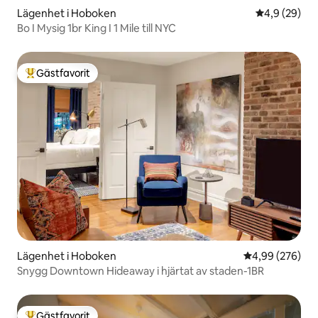
Lägenhet i Hoboken
4,9 av 5 i g
4,9 (29)
Bo I Mysig 1br King I 1 Mile till NYC
Gästfavorit
Populär gästfavorit
Lägenhet i Hoboken
4,99 av 5 i ge
4,99 (276)
Snygg Downtown Hideaway i hjärtat av staden-1BR
Gästfavorit