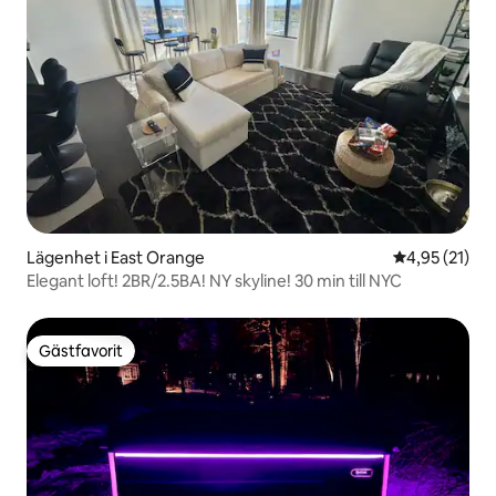
Lägenhet i East Orange
4,95 av 5 i g
4,95 (21)
Elegant loft! 2BR/2.5BA! NY skyline! 30 min till NYC
Gästfavorit
Gästfavorit