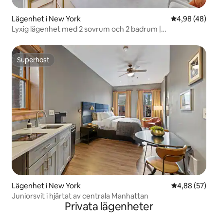
Lägenhet i New York
4,98 av 5 i g
4,98 (48)
Lyxig lägenhet med 2 sovrum och 2 badrum |
Designinredning och utsikt
Superhost
Superhost
Lägenhet i New York
4,88 av 5 i g
4,88 (57)
Juniorsvit i hjärtat av centrala Manhattan
Privata lägenheter