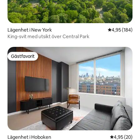
Lägenhet i New York
4,95 av 5 i ge
4,95 (184)
King-svit med utsikt över Central Park
Gästfavorit
Gästfavorit
Lägenhet i Hoboken
4,95 av 5 i g
4,95 (20)