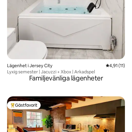
Lägenhet i Jersey City
4,91 av 5 i 
4,91 (11)
Lyxig semester | Jacuzzi + Xbox | Arkadspel
Familjevänliga lägenheter
Gästfavorit
Populär gästfavorit