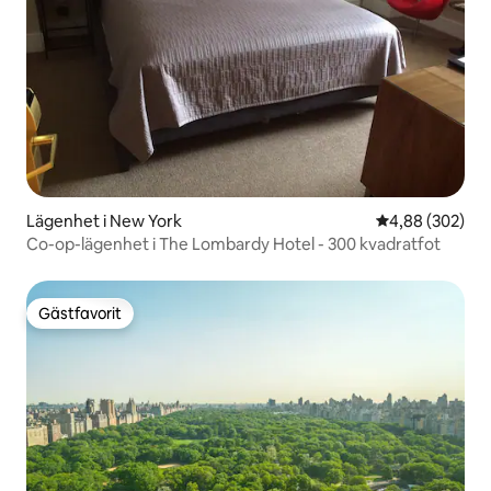
Lägenhet i New York
4,88 av 5 i ge
4,88 (302)
Co-op-lägenhet i The Lombardy Hotel - 300 kvadratfot
Gästfavorit
Gästfavorit