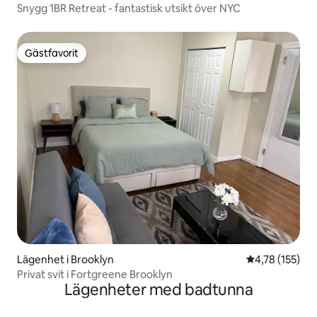
Snygg 1BR Retreat - fantastisk utsikt över NYC
Gästfavorit
Gästfavorit
Lägenhet i Brooklyn
4,78 av 5 i ge
4,78 (155)
Privat svit i Fortgreene Brooklyn
Lägenheter med badtunna