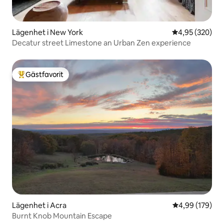
Lägenhet i New York
4,95 av 5 i ge
4,95 (320)
Decatur street Limestone an Urban Zen experience
Gästfavorit
Populär gästfavorit
Lägenhet i Acra
4,99 av 5 i ge
4,99 (179)
Burnt Knob Mountain Escape