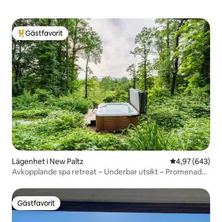
Gästfavorit
Populär gästfavorit
Lägenhet i New Paltz
4,97 av 5 i ge
4,97 (643)
Avkopplande spa retreat ~ Underbar utsikt ~ Promenad
till byn
Gästfavorit
Gästfavorit