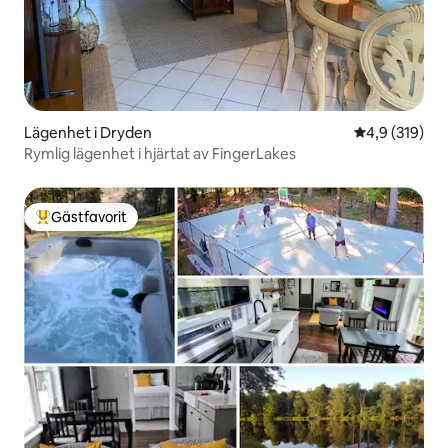
Lägenhet i Dryden
4,9 av 5 i ge
4,9 (319)
Rymlig lägenhet i hjärtat av FingerLakes
Gästfavorit
Populär gästfavorit