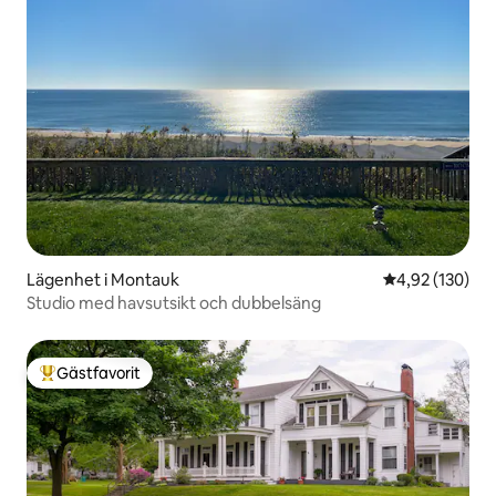
Lägenhet i Montauk
4,92 av 5 i ge
4,92 (130)
Studio med havsutsikt och dubbelsäng
Gästfavorit
Populär gästfavorit