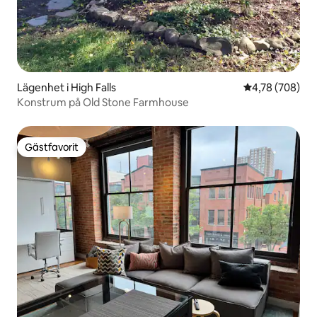
Lägenhet i High Falls
4,78 av 5 i ge
4,78 (708)
Konstrum på Old Stone Farmhouse
Gästfavorit
Gästfavorit