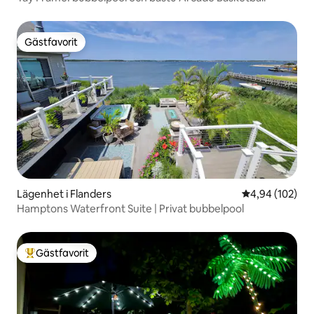
Gästfavorit
Gästfavorit
Lägenhet i Flanders
4,94 av 5 i ge
4,94 (102)
Hamptons Waterfront Suite | Privat bubbelpool
Gästfavorit
Populär gästfavorit