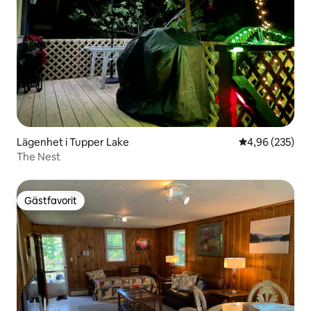
Lägenhet i Tupper Lake
4,96 av 5 i ge
4,96 (235)
The Nest
Gästfavorit
Gästfavorit