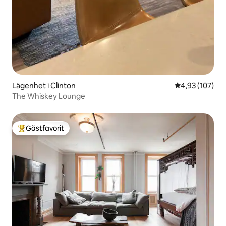
Lägenhet i Clinton
4,93 av 5 i ge
4,93 (107)
The Whiskey Lounge
Gästfavorit
Populär gästfavorit