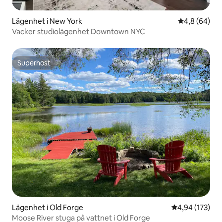
Lägenhet i New York
4,8 av 5 i g
4,8 (64)
Vacker studiolägenhet Downtown NYC
Superhost
Superhost
Lägenhet i Old Forge
4,94 av 5 i ge
4,94 (173)
Moose River stuga på vattnet i Old Forge