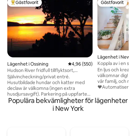
Gästfavorit
Gästfavorit
Populär gästfavorit
Gästfavorit
Lägenhet i Newbu
Koppla av i en s
Lägenhet i Ossining
4,96 av 5 i genomsnittligt bety
4,96 (550)
Studio W Laundry
En ljus och kreati
Hudson River fridfull tillflyktsort,
välkomnar dig! Helt renoverat av oss för
Utforska härifrån
Självincheckning/privat entré.
vår familj, och nu till
Husutbildade hundar och katter med
♥Automatiserad i
declaw är välkomna (ingen extra
väntan!) ♥ Bekväm murphy säng i
husdjursavgift). Parkering på uppfarten
queen-storlek med
Populära bekvämligheter för lägenheter
för två bilar. Lugn, privat lägenhet vid
Öppet utrymme umg
Hudson River. Tåg till NYC (Scarborough
i New York
etc. ♥Gångbart 
Station) 10 minuters promenad genom
design med unika
historiskt grannskap. Arcadian Mall
(handgjorda kakel, Murphy säng, beställ
(livsmedelsbutik, Starbucks, etc.) 7
väggmålning) Minus: Lägenhet på☆
minuters promenad. Massor att utforska
andra våningen (en trappa
i området. Panoramautsikt över floderna