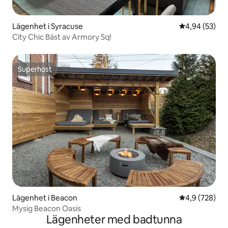
Lägenhet i Syracuse
4,94 av 5 i g
4,94 (53)
City Chic Bäst av Armory Sq!
Superhost
Superhost
Lägenhet i Beacon
4,9 av 5 i ge
4,9 (728)
Mysig Beacon Oasis
Lägenheter med badtunna