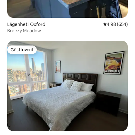
Lägenhet i Oxford
4,98 av 5 i ge
4,98 (654)
Breezy Meadow
Gästfavorit
Gästfavorit