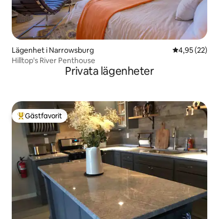
Lägenhet i Narrowsburg
4,95 av 5 i g
4,95 (22)
Hilltop's River Penthouse
Privata lägenheter
Gästfavorit
Populär gästfavorit