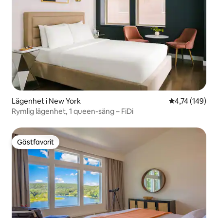
Lägenhet i New York
4,74 av 5 i ge
4,74 (149)
Rymlig lägenhet, 1 queen-säng – FiDi
Gästfavorit
Gästfavorit