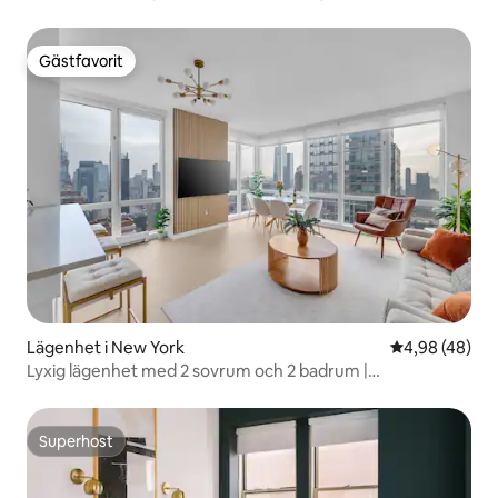
Gästfavorit
Gästfavorit
Lägenhet i New York
4,98 av 5 i g
4,98 (48)
Lyxig lägenhet med 2 sovrum och 2 badrum |
Designinredning och utsikt
Superhost
Superhost