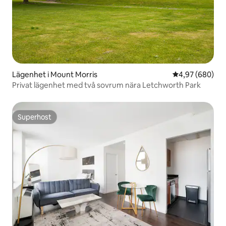
Lägenhet i Mount Morris
4,97 av 5 i ge
4,97 (680)
Privat lägenhet med två sovrum nära Letchworth Park
Superhost
Superhost