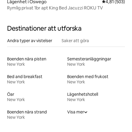
Lägenhet i Oswego
4,81 av 5 i ge
4,81 (503)
Rymlig privat 1br apt King Bed Jacuzzi ROKU TV
Destinationer att utforska
Andra typer av vistelser
Saker att göra
Boenden nära pisten
Semesteranläggningar
New York
New York
Bed and breakfast
Boenden med frukost
New York
New York
Öar
Lägenhetshotell
New York
New York
Boenden nära strand
Visa mer
New York