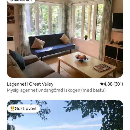
Gästfavorit
Lägenhet i Great Valley
4,88 av 5 i ge
4,88 (301)
Mysig lägenhet undangömd i skogen (med bastu)
Gästfavorit
Populär gästfavorit