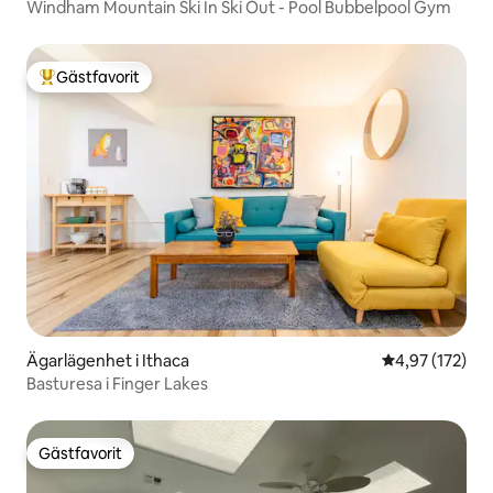
Windham Mountain Ski In Ski Out - Pool Bubbelpool Gym
Gästfavorit
Populär gästfavorit
Ägarlägenhet i Ithaca
4,97 av 5 i ge
4,97 (172)
Basturesa i Finger Lakes
Gästfavorit
Gästfavorit