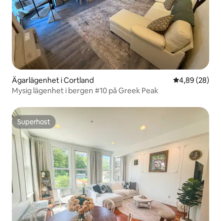
Ägarlägenhet i Cortland
4,89 av 5 i g
4,89 (28)
Mysig lägenhet i bergen #10 på Greek Peak
Superhost
Superhost