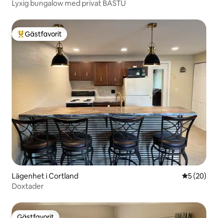
Lyxig bungalow med privat BASTU
Gästfavorit
Populär gästfavorit
Lägenhet i Cortland
5 av 5 i g
5 (20)
Doxtader
Gästfavorit