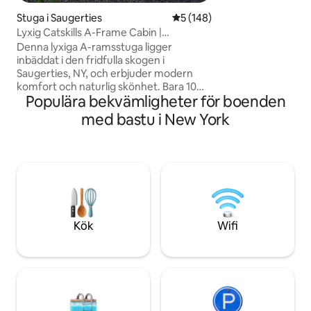
från varje fönster
stigar, pittoreska
Stuga i Saugerties
5 av 5 i genomsnittligt bet
5 (148)
tillflyktsorter. Hu
Lyxig Catskills A-Frame Cabin |
för par som söker e
Bubbelpool och bastu
Denna lyxiga A-ramsstuga ligger
under alla årstider
inbäddat i den fridfulla skogen i
Saugerties, NY, och erbjuder modern
komfort och naturlig skönhet. Bara 10
Populära bekvämligheter för boenden
minuter från Woodstock och 2 timmar
från NYC, NJ. Det ligger på en privat 2
med bastu i New York
hektar stor tomt. Enkel åtkomst. Med
premium queen Casper-madrasser, en
Breville espressomaskin, en 4K-
projektor, en eldstad, grill, en cederträ
eldad bubbelpool och bastu.
Hundvänligt! En mysig och elegant
tillflyktsort nära vandring, skidåkning och
bästa matställen i Catskills. Besök vår ig
Kök
Wifi
"highwoodsaframe" för mer!