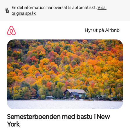
Hoppa
En del information har översatts automatiskt. 
Visa 
till
originalspråk
innehåll
Hyr ut på Airbnb
Semesterboenden med bastu i New
York