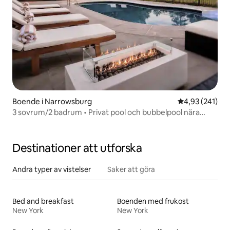
Boende i Narrowsburg
4,93 av 5 i ge
4,93 (241)
3 sovrum/2 badrum • Privat pool och bubbelpool nära
Bethel Woods
Destinationer att utforska
Andra typer av vistelser
Saker att göra
Bed and breakfast
Boenden med frukost
New York
New York