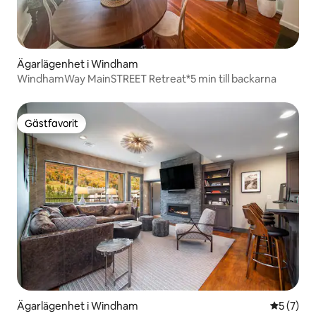
Ägarlägenhet i Windham
WindhamWay MainSTREET Retreat*5 min till backarna
Gästfavorit
Gästfavorit
Ägarlägenhet i Windham
5 av 5 i 
5 (7)