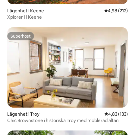
Lägenhet i Keene
4,98 av 5 i ge
4,98 (212)
Xplorer I | Keene
Superhost
Superhost
Lägenhet i Troy
4,83 av 5 i ge
4,83 (133)
Chic Brownstone i historiska Troy med möblerad altan