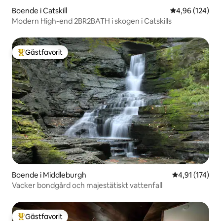
Boende i Catskill
4,96 av 5 i ge
4,96 (124)
Modern High-end 2BR2BATH i skogen i Catskills
Gästfavorit
Populär gästfavorit
Boende i Middleburgh
4,91 av 5 i ge
4,91 (174)
Vacker bondgård och majestätiskt vattenfall
Gästfavorit
Populär gästfavorit