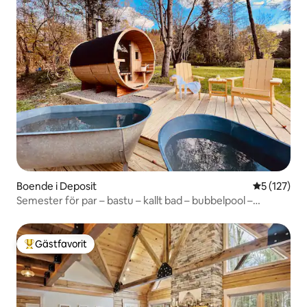
Boende i Deposit
5 av 5 i ge
5 (127)
Semester för par – bastu – kallt bad – bubbelpool –
elcyklar
Gästfavorit
Populär gästfavorit