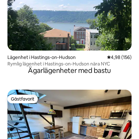
Lägenhet i Hastings-on-Hudson
4,98 av 5 i ge
4,98 (156)
Rymlig lägenhet i Hastings-on-Hudson nära NYC
Ägarlägenheter med bastu
Gästfavorit
Gästfavorit