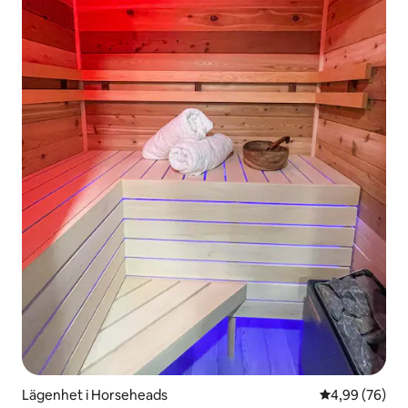
Lägenhet i Horseheads
4,99 av 5 i g
4,99 (76)