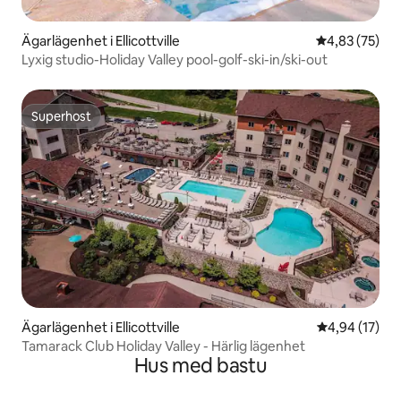
Ägarlägenhet i Ellicottville
4,83 av 5 i g
4,83 (75)
Lyxig studio-Holiday Valley pool-golf-ski-in/ski-out
Superhost
Superhost
Ägarlägenhet i Ellicottville
4,94 av 5 i g
4,94 (17)
Tamarack Club Holiday Valley - Härlig lägenhet
Hus med bastu