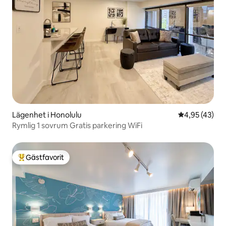
Lägenhet i Honolulu
4,95 av 5 i g
4,95 (43)
Rymlig 1 sovrum Gratis parkering WiFi
Gästfavorit
Populär gästfavorit