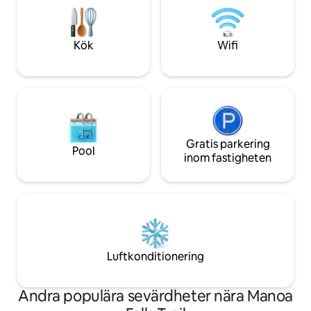
bubbelpool, 24-t
Med en dubbelsäng och bäddsoffa är
bekväma bekvämli
den perfekt för par eller familjer. Boka
bottenvåningen, in
din bit av paradiset idag och upptäck
Kök
Wifi
Paris Baguette, UP
essensen av Waikikis ölyx.
Gratis parkering
Pool
inom fastigheten
Luftkonditionering
Andra populära sevärdheter nära Manoa