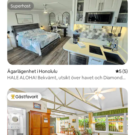
Superhost
Superhost
Ägarlägenhet i Honolulu
5 av 5 i 
5 (5)
HALE ALOHA! Bekvämt, utsikt över havet och Diamond
Head
Gästfavorit
Populär gästfavorit