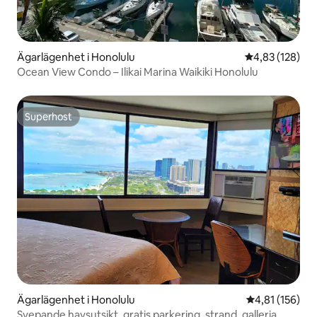
Ägarlägenhet i Honolulu
4,83 av 5 i ge
4,83 (128)
Ocean View Condo – Ilikai Marina Waikiki Honolulu
Superhost
Superhost
Ägarlägenhet i Honolulu
4,81 av 5 i ge
4,81 (156)
Svepande havsutsikt, gratis parkering, strand, galleria