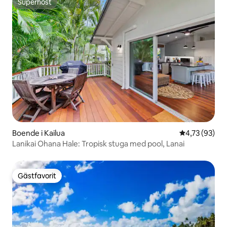
Superhost
Superhost
Boende i Kailua
4,73 av 5 i g
4,73 (93)
Lanikai Ohana Hale: Tropisk stuga med pool, Lanai
Gästfavorit
Gästfavorit