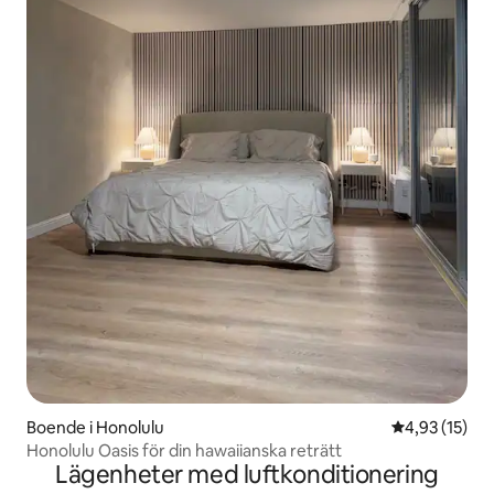
Boende i Honolulu
4,93 av 5 i g
4,93 (15)
Honolulu Oasis för din hawaiianska reträtt
Lägenheter med luftkonditionering