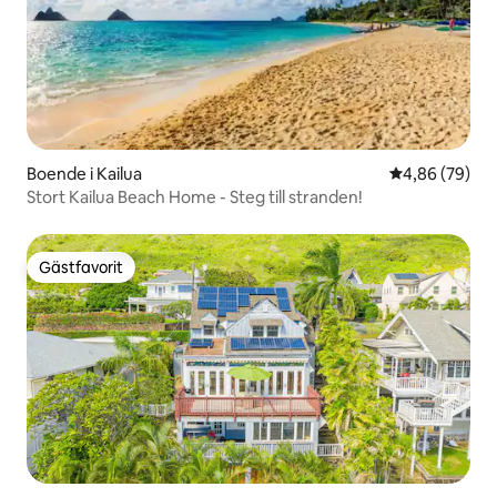
Boende i Kailua
4,86 av 5 i g
4,86 (79)
Stort Kailua Beach Home - Steg till stranden!
Gästfavorit
Gästfavorit