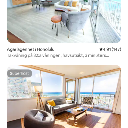
Ägarlägenhet i Honolulu
4,91 av 5 i ge
4,91 (147)
Takvåning på 32:a våningen, havsutsikt, 3 minuters
promenad till stranden
Superhost
Superhost