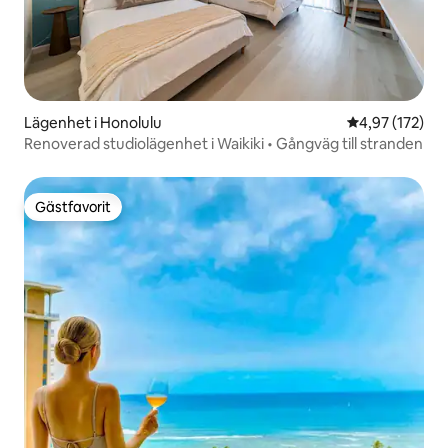
Lägenhet i Honolulu
4,97 av 5 i ge
4,97 (172)
Renoverad studiolägenhet i Waikiki • Gångväg till stranden
Gästfavorit
Gästfavorit