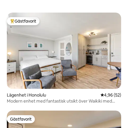
Gästfavorit
Populär gästfavorit
Lägenhet i Honolulu
4,96 av 5 i g
4,96 (52)
Modern enhet med fantastisk utsikt över Waikiki med
Lanai
Gästfavorit
Gästfavorit