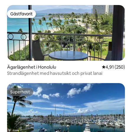
Gästfavorit
Gästfavorit
Ägarlägenhet i Honolulu
4,91 av 5 i ge
4,91 (250)
Strandlägenhet med havsutsikt och privat lanai
Superhost
Superhost