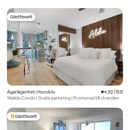
Gästfavorit
Gästfavorit
Ägarlägenhet i Honolulu
4,92 av 5 i ge
4,92 (153)
Waikiki Condo | Gratis parkering | Promenad till stranden
Gästfavorit
Populär gästfavorit