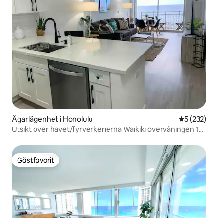
Ägarlägenhet i Honolulu
5 av 5 i ge
5 (232)
Utsikt över havet/fyrverkerierna Waikiki övervåningen 1
sovrum
Gästfavorit
Gästfavorit