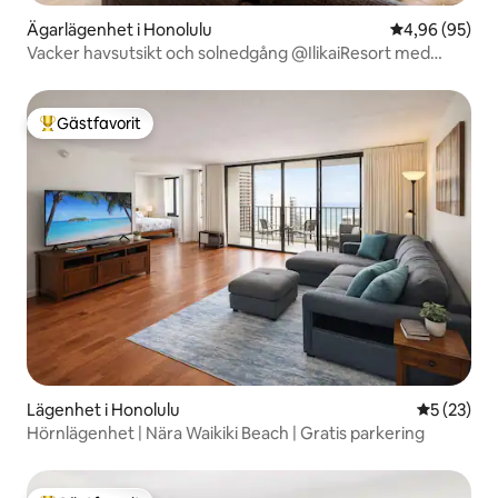
Ägarlägenhet i Honolulu
4,96 av 5 i g
4,96 (95)
Vacker havsutsikt och solnedgång @IlikaiResort med
parkering
Gästfavorit
Populär gästfavorit
Lägenhet i Honolulu
5 av 5 i g
5 (23)
Hörnlägenhet | Nära Waikiki Beach | Gratis parkering