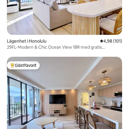
Lägenhet i Honolulu
4,98 av 5 i ge
4,98 (101)
29FL-Modern & Chic Ocean View 1BR med gratis
parkering~
Gästfavorit
Populär gästfavorit