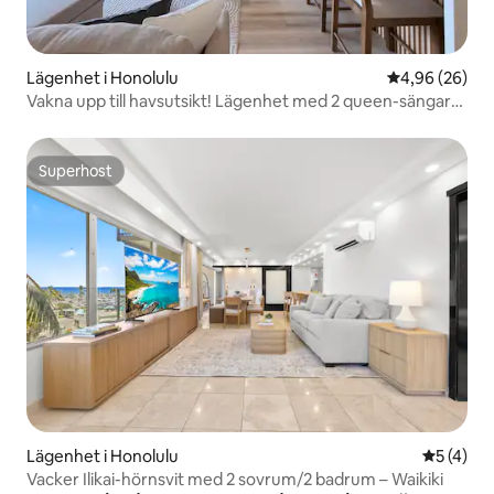
Lägenhet i Honolulu
4,96 av 5 i g
4,96 (26)
Vakna upp till havsutsikt! Lägenhet med 2 queen-sängar
och gratis parkering
Superhost
Superhost
Lägenhet i Honolulu
5 av 5 i 
5 (4)
Vacker Ilikai-hörnsvit med 2 sovrum/2 badrum – Waikiki