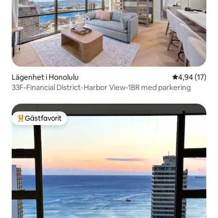
Lägenhet i Honolulu
4,94 av 5 i g
4,94 (17)
33F-Financial District-Harbor View-1BR med parkering
Gästfavorit
Populär gästfavorit