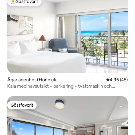
Gästfavorit
Populär gästfavorit
Ägarlägenhet i Honolulu
4,96 av 5 i g
4,96 (45)
Kala med havsutsikt + parkering + tvättmaskin och
torktumlare
Gästfavorit
Gästfavorit