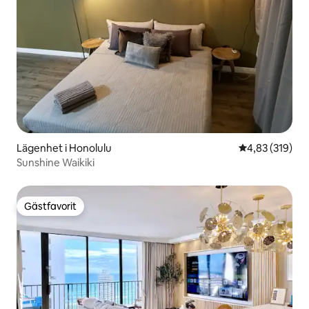
Lägenhet i Honolulu
4,83 av 5 i ge
4,83 (319)
Sunshine Waikiki
Gästfavorit
Gästfavorit