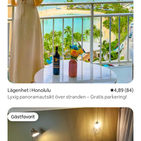
Lägenhet i Honolulu
4,89 av 5 i g
4,89 (84)
Lyxig panoramautsikt över stranden – Gratis parkering!
Gästfavorit
Gästfavorit