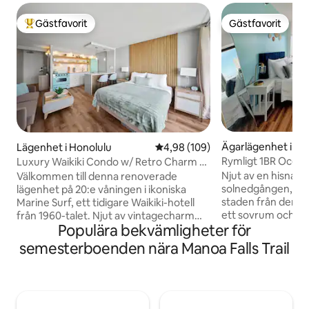
Gästfavorit
Gästfavorit
Populär gästfavorit
Gästfavorit
Ägarlägenhet i Ho
Lägenhet i Honolulu
4,98 av 5 i genomsnittligt bety
4,98 (109)
Rymligt 1BR Ocea
Luxury Waikiki Condo w/ Retro Charm &
parkering
FREE Parking
Njut av en hisnand
Välkommen till denna renoverade
solnedgången, ha
lägenhet på 20:e våningen i ikoniska
staden från denna
Marine Surf, ett tidigare Waikiki-hotell
ett sovrum och föns
från 1960-talet. Njut av vintagecharm
Populära bekvämligheter för
Koppla av bekvämt
med modern lyx, inklusive en delvis
parkering (ett vär
havsutsikt, GRATIS underjordisk
semesterboenden nära Manoa Falls Trail
snabbt Wi-Fi och et
parkering, ultrasnabbt 1 gigabit internet,
Gå till Downtown 
luftkonditionering och en 65" smart-TV
restauranger, bare
med Apple TV. Koppla av i poolen eller
utforska det histor
utforska närliggande shopping,
Byggnaden har en
restauranger och stränder i världsklass.