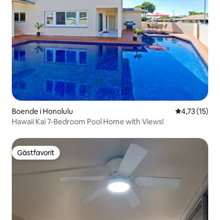
Boende i Honolulu
4,73 av 5 i 
4,73 (15)
Hawaii Kai 7-Bedroom Pool Home with Views!
Gästfavorit
Gästfavorit