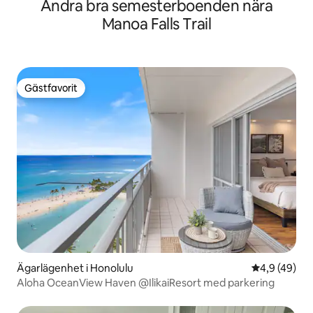
Andra bra semesterboenden nära
Manoa Falls Trail
Gästfavorit
Gästfavorit
Ägarlägenhet i Honolulu
4,9 av 5 i g
4,9 (49)
Aloha OceanView Haven @IlikaiResort med parkering