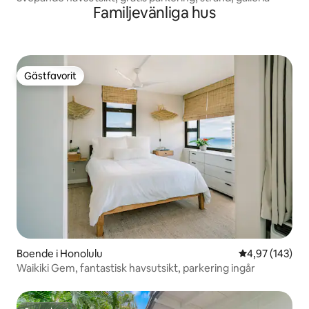
Familjevänliga hus
Gästfavorit
Gästfavorit
Boende i Honolulu
4,97 av 5 i ge
4,97 (143)
Waikiki Gem, fantastisk havsutsikt, parkering ingår