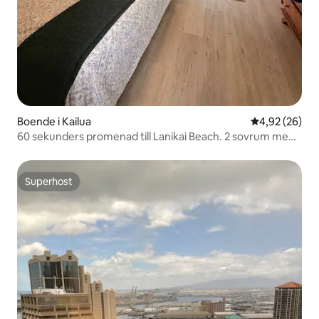
Boende i Kailua
4,92 av 5 i g
4,92 (26)
60 sekunders promenad till Lanikai Beach. 2 sovrum med
luftkonditionering
Superhost
Superhost