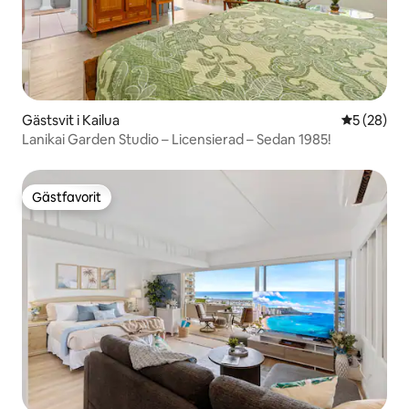
Gästsvit i Kailua
5 av 5 i g
5 (28)
Lanikai Garden Studio – Licensierad – Sedan 1985!
Gästfavorit
Gästfavorit