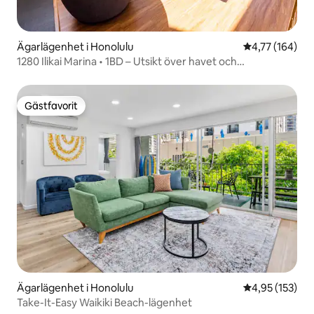
Ägarlägenhet i Honolulu
4,77 av 5 i ge
4,77 (164)
1280 Ilikai Marina • 1BD – Utsikt över havet och
fyrverkerierna
Gästfavorit
Gästfavorit
Ägarlägenhet i Honolulu
4,95 av 5 i ge
4,95 (153)
Take-It-Easy Waikiki Beach-lägenhet