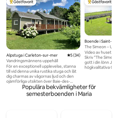
Gästfavorit
Gästfavorit
Populär gästfavorit
Populär gästfavor
Boende i Saint-Si
The Simeon – Upsc
Doorbed
Video av huset fin
Alpstuga i Carleton-sur-mer
5 av 5 i genomsnittligt be
5 (34)
Skriv "The Simeon" "f
Vandringsmännens uppehåll
gott i din lönn JL
För en exceptionell upplevelse, stanna
högkvalitativa Que
till vid denna unika rustika stuga och låt
ditt marmorliknan
dig charmas av vågornas ljud och den
med en Stonewood
ojämförliga utsikten över Baie-des-
fåfänga. Toppmod
Populära bekvämligheter för
Chaleurs. Detta varma boende ligger vid
torktumlare. Njut
havet och nära alla bekvämligheter i
bukten med en esp
semesterboenden i Maria
centrala Carleton-sur-Mer, vilket gör det
Delonghi-maskin. T
möjligt för dig att njuta av de många
eldstadsbar med 
tjänsterna, aktiviteterna och
bukten. Njut av di
restaurangerna enkelt. Fort är en
biljardspel och någ
satsning på att du kommer att känna dig
nyrenoverade käll