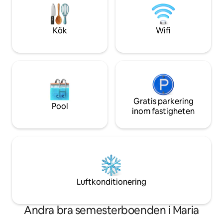
på semester från det ögonblick du
anländer. Välkommen till dig!
Kök
Wifi
Gratis parkering
Pool
inom fastigheten
Luftkonditionering
Andra bra semesterboenden i Maria