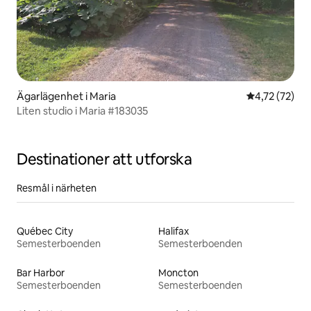
Ägarlägenhet i Maria
4,72 av 5 i g
4,72 (72)
Liten studio i Maria #183035
Destinationer att utforska
Resmål i närheten
Québec City
Halifax
Semesterboenden
Semesterboenden
Bar Harbor
Moncton
Semesterboenden
Semesterboenden