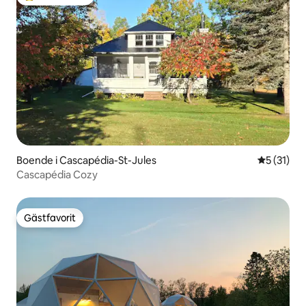
Populär gästfavorit
Boende i Cascapédia-St-Jules
5 av 5 i g
5 (31)
Cascapédia Cozy
Gästfavorit
Gästfavorit