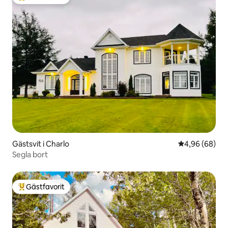
Populär gästfavorit
Gästsvit i Charlo
4,96 av 5 i g
4,96 (68)
Segla bort
Gästfavorit
Populär gästfavorit