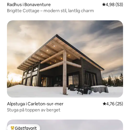
Radhus i Bonaventure
4,98 av 5 i g
4,98 (53)
Brigitte Cottage – modern stil, lantlig charm
Alpstuga i Carleton-sur-mer
4,76 av 5 i g
4,76 (25)
Stuga på toppen av berget
Gästfavorit