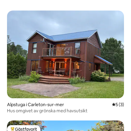
Alpstuga i Carleton-sur-mer
5 av 5 i 
5 (3)
Hus omgivet av grönska med havsutsikt
Gästfavorit