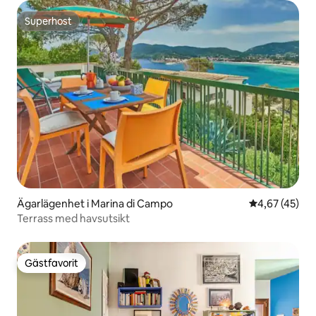
Superhost
Superhost
Ägarlägenhet i Marina di Campo
4,67 av 5 i g
4,67 (45)
Terrass med havsutsikt
Gästfavorit
Gästfavorit