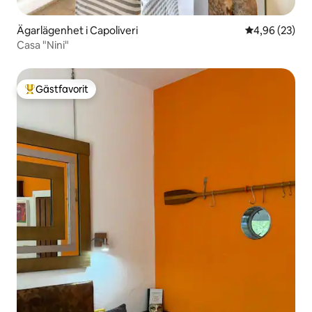
Ägarlägenhet i Capoliveri
4,96 av 5 i g
4,96 (23)
Casa "Nini"
Gästfavorit
Populär gästfavorit