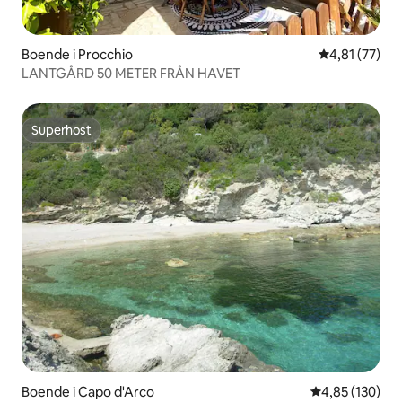
Boende i Procchio
4,81 av 5 i g
4,81 (77)
LANTGÅRD 50 METER FRÅN HAVET
Superhost
Superhost
Boende i Capo d'Arco
4,85 av 5 i ge
4,85 (130)