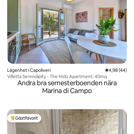
Lägenhet i Capoliveri
4,98 av 5 i g
4,98 (44)
Villetta Serendipity - The Nido Apartment: 40mq
Andra bra semesterboenden nära
Marina di Campo
Gästfavorit
Populär gästfavorit