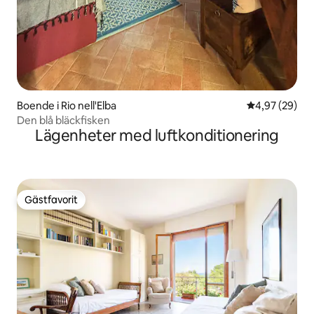
Boende i Rio nell'Elba
4,97 av 5 i g
4,97 (29)
Den blå bläckfisken
Lägenheter med luftkonditionering
Gästfavorit
Gästfavorit