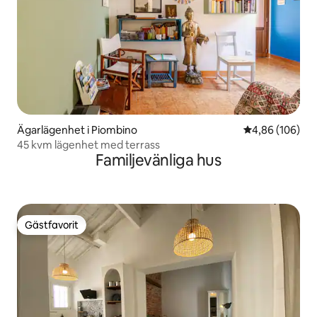
Ägarlägenhet i Piombino
4,86 av 5 i ge
4,86 (106)
45 kvm lägenhet med terrass
Familjevänliga hus
Gästfavorit
Gästfavorit