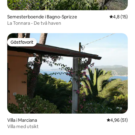
Semesterboende i Bagno-Sprizze
4,8 av 5 i g
4,8 (15)
La Tonnara - De två haven
Gästfavorit
Gästfavorit
Villa i Marciana
4,96 av 5 i g
4,96 (51)
Villa med utsikt