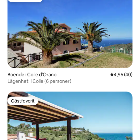
Populär gästfavorit
Boende i Colle d'Orano
4,95 av 5 i g
4,95 (40)
Lägenhet Il Colle (6 personer)
Gästfavorit
Gästfavorit