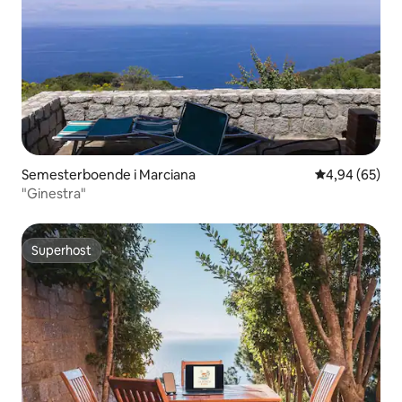
Semesterboende i Marciana
4,94 av 5 i g
4,94 (65)
"Ginestra"
Superhost
Superhost