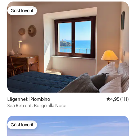
Gästfavorit
Gästfavorit
Lägenhet i Piombino
4,95 av 5 i g
4,95 (111)
Sea Retreat: Borgo alla Noce
Gästfavorit
Gästfavorit