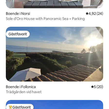
Boende i Norsi
4,92 av 5 i g
4,92 (24)
Sole d'Oro House with Panoramic Sea + Parking
Gästfavorit
Gästfavorit
Boende i Follonica
5 av 5 i g
5 (20)
Trädgården vid havet
Gästfavorit