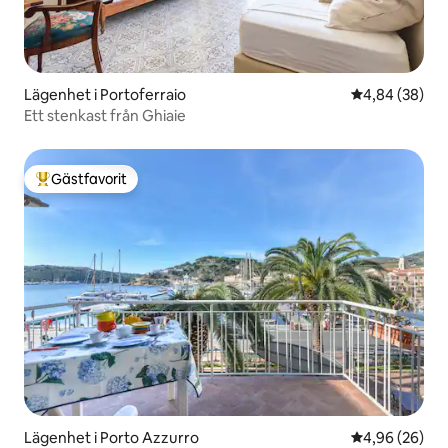
Lägenhet i Portoferraio
4,84 av 5 i g
4,84 (38)
Ett stenkast från Ghiaie
Gästfavorit
Populär gästfavorit
Lägenhet i Porto Azzurro
4,96 av 5 i g
4,96 (26)