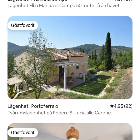
Lägenhet Elba Marina di Campo 50 meter från havet
Gästfavorit
Gästfavorit
Lägenhet i Portoferraio
4,95 av 5 i g
4,95 (92)
Tvårumslägenhet på Podere S. Lucia alle Carene
Gästfavorit
Gästfavorit