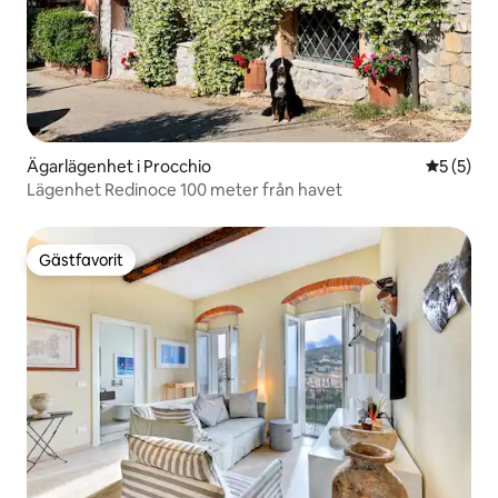
Ägarlägenhet i Procchio
5 av 5 i 
5 (5)
Lägenhet Redinoce 100 meter från havet
Gästfavorit
Gästfavorit