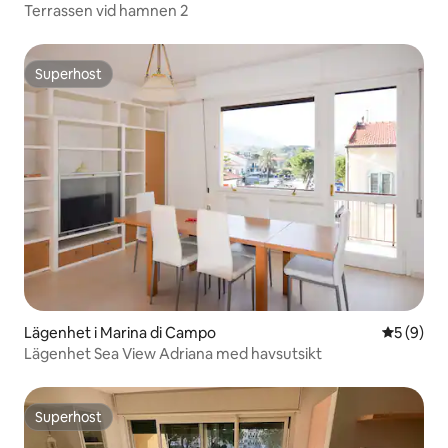
Terrassen vid hamnen 2
Superhost
Superhost
Lägenhet i Marina di Campo
5 av 5 i 
5 (9)
Lägenhet Sea View Adriana med havsutsikt
Superhost
Superhost