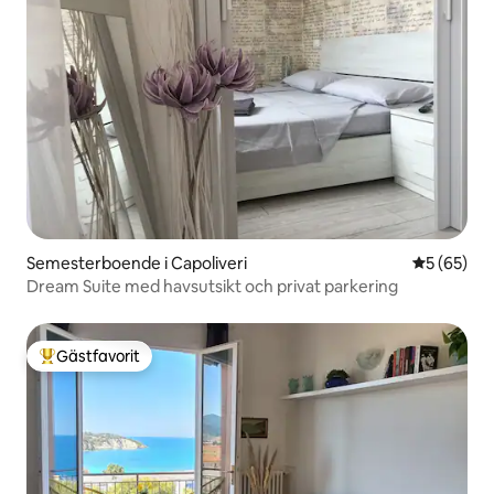
Semesterboende i Capoliveri
5 av 5 i g
5 (65)
Dream Suite med havsutsikt och privat parkering
Gästfavorit
Populär gästfavorit