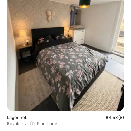
Lägenhet
4,63 av 5 i 
4,63 (8)
Royale-svit för 5 personer