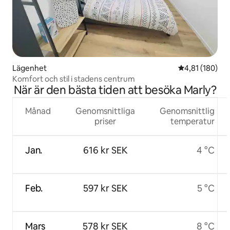
Lägenhet
4,81 av 5 i ge
4,81 (180)
Komfort och stil i stadens centrum
När är den bästa tiden att besöka Marly?
Månad
Genomsnittliga
Genomsnittlig
priser
temperatur
Jan.
616 kr SEK
4 °C
Feb.
597 kr SEK
5 °C
Mars
578 kr SEK
8 °C