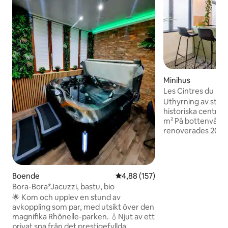
Minihus
Les Cintres du Pa
Uthyrning av studi
historiska centrum
m² På bottenvåningen B
renoverades 2021. Snygg inrednin
Charmig studio Närhet till museum,
marknad, nattliv, 
Utrustat kök - Tv
torktumlare - Italiensk d
Boende
4,88 av 5 i genomsnittligt bet
4,88 (157)
toaletter - Rymligt sovrum på mezzanin
Bora-Bora*Jacuzzi, bastu, bio
med TV. - Simmons
🌟 Kom och upplev en stund av
Vardagsrum med TV - Internet/s
avkoppling som par, med utsikt över den
TV Betald parker
magnifika Rhônelle-parken. 💧Njut av ett
privat spa från det prestigefyllda