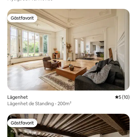
Gästfavorit
Gästfavorit
Lägenhet
5 av 5 i g
5 (10)
Lägenhet de Standing - 200m²
Gästfavorit
Gästfavorit