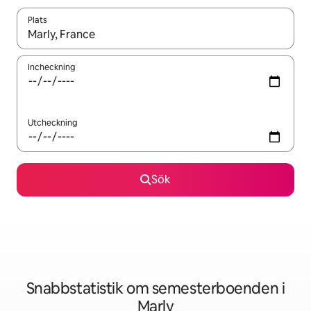
Plats
När resultaten är tillgängliga kan du navigera med upp- och ned
Incheckning
Utcheckning
Sök
Snabbstatistik om semesterboenden i
Marly