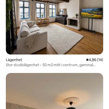
Lägenhet
4,86 av 5 i g
4,86 (14)
Stor studiolägenhet – 50 m2 mitt i centrum, gammal
charm