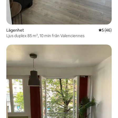
Lägenhet
5 av 5 i g
5 (46)
Ljus duplex 85 m², 10 min från Valenciennes