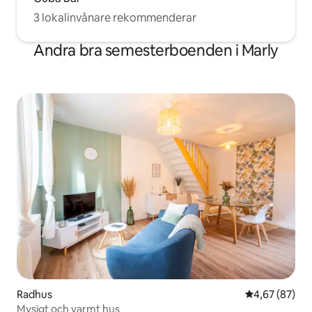
3 lokalinvånare rekommenderar
Andra bra semesterboenden i Marly
Radhus
4,67 av 5 i g
4,67 (87)
Mysigt och varmt hus