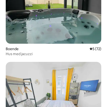
Boende
5 av 5 i g
5 (72)
Hus med jacuzzi