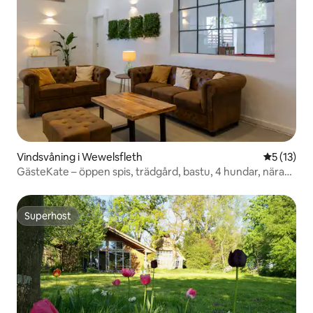
Vindsvåning i Wewelsfleth
5 av 5 i g
5 (13)
GästeKate – öppen spis, trädgård, bastu, 4 hundar, nära
Elbe
Superhost
Superhost