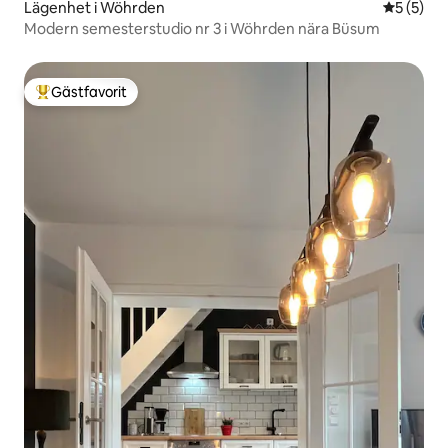
Lägenhet i Wöhrden
5 av 5 i 
5 (5)
Modern semesterstudio nr 3 i Wöhrden nära Büsum
Gästfavorit
Populär gästfavorit