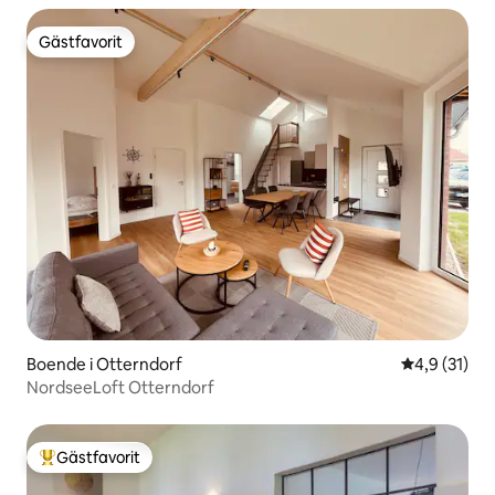
Gästfavorit
Gästfavorit
Boende i Otterndorf
4,9 av 5 i g
4,9 (31)
NordseeLoft Otterndorf
Gästfavorit
Populär gästfavorit