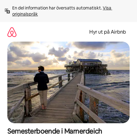
Hoppa
En del information har översatts automatiskt. 
Visa 
till
originalspråk
innehåll
Hyr ut på Airbnb
Semesterboende i Marnerdeich