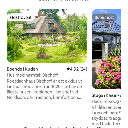
Gästfavorit
Superhost
Gästfavorit
Superhost
Boende i Kuden
4,92 av 5 i genomsnittligt bet
4,92 (24)
Hus med halmtak Bischoff
Reetdachhaus Bischoff är ett exklusivt
lanthus med anor från 1620 – ett av de
äldsta husen i regionen – beläget vid
Stuga i Kaiser-Wi
Nordsjön, där tradition, komfort och
Haus im Koog – se
kulinarisk njutning möts. Denna
Vår lilla renoverad
kärleksfullt underhållna fastighet är bara
lugn och bara 900 m f
din att njuta av på en rymlig 3 000 m²
skyddad trädgård i
stor egendom. Familjer med barn
med täckt terrass oc
kommer att uppskatta den stora privata