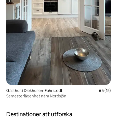
Gästhus i Diekhusen-Fahrstedt
5 av 5 i g
5 (15)
Semesterlägenhet nära Nordsjön
Destinationer att utforska