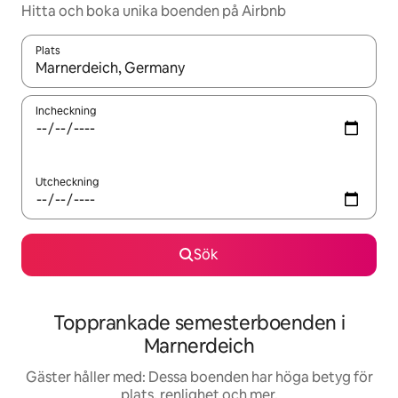
Hitta och boka unika boenden på Airbnb
Plats
När resultaten är tillgängliga kan du navigera med upp- och ned
Incheckning
Utcheckning
Sök
Topprankade semesterboenden i
Marnerdeich
Gäster håller med: Dessa boenden har höga betyg för
plats, renlighet och mer.