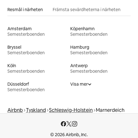
Resmål i närheten
Främsta sevärdheterna i närheten
Amsterdam
Köpenhamn
Semesterboenden
Semesterboenden
Bryssel
Hamburg
Semesterboenden
Semesterboenden
Köln
Antwerp
Semesterboenden
Semesterboenden
Düsseldorf
Visa mer
Semesterboenden
Airbnb
Tyskland
Schleswig-Holstein
Marnerdeich
© 2026 Airbnb, Inc.