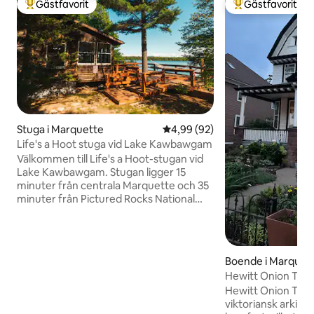
Gästfavorit
Gästfavorit
Populär gästfavorit
Populär gästfavor
Stuga i Marquette
4,99 av 5 i genomsnittligt bet
4,99 (92)
Life's a Hoot stuga vid Lake Kawbawgam
Välkommen till Life's a Hoot-stugan vid
Lake Kawbawgam. Stugan ligger 15
minuter från centrala Marquette och 35
minuter från Pictured Rocks National
Lakeshore. Stugan är perfekt för familjer
och par som letar efter en privat
tillflyktsort. Utanför hittar du ett stort
däck med utsikt över sjön, sandstrand,
Boende i Marquet
brygga, privat utomhusdusch, 2 person
Hewitt Onion Towe
ponton paddelbåt, två kajaker, en SUP
(huvudboende) 
Hewitt Onion Towe
och en barnkajak för din användning
viktoriansk arkit
Skicka ett meddelande till oss om du