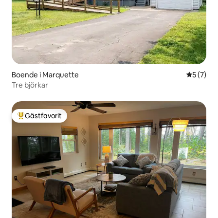
Boende i Marquette
5 av 5 i 
5 (7)
Tre björkar
Gästfavorit
Populär gästfavorit