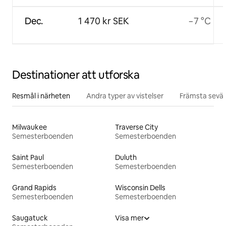
Dec.
1 470 kr SEK
−7 °C
Destinationer att utforska
Resmål i närheten
Andra typer av vistelser
Främsta sevär
Milwaukee
Traverse City
Semesterboenden
Semesterboenden
Saint Paul
Duluth
Semesterboenden
Semesterboenden
Grand Rapids
Wisconsin Dells
Semesterboenden
Semesterboenden
Saugatuck
Visa mer