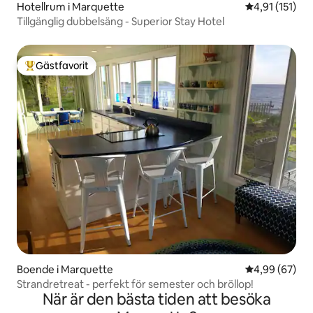
Hotellrum i Marquette
4,91 av 5 i g
4,91 (151)
Tillgänglig dubbelsäng - Superior Stay Hotel
Gästfavorit
Populär gästfavorit
Boende i Marquette
4,99 av 5 i g
4,99 (67)
Strandretreat - perfekt för semester och bröllop!
När är den bästa tiden att besöka