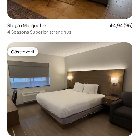
Stuga i Marquette
4,94 av 5 i g
4,94 (96)
4 Seasons Superior strandhus
Gästfavorit
Gästfavorit