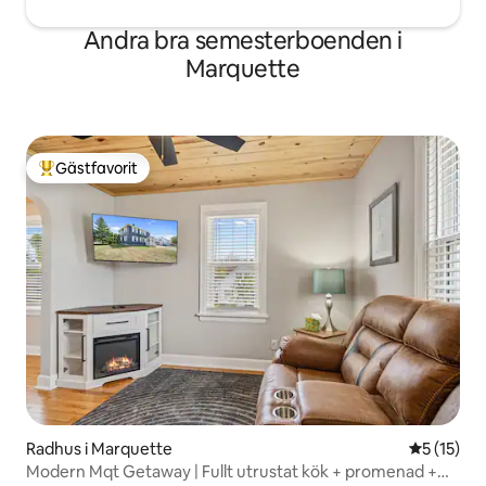
Andra bra semesterboenden i
Marquette
Gästfavorit
Populär gästfavorit
Radhus i Marquette
5 av 5 i g
5 (15)
Modern Mqt Getaway | Fullt utrustat kök + promenad +