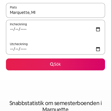
Plats
När resultaten är tillgängliga kan du navigera med upp- och ned
Incheckning
Utcheckning
Sök
Snabbstatistik om semesterboenden i
Marquette