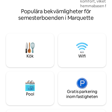
komfort, vilket gör
letar efter en möblerad hyresbostad
hemmabasen för f
månadsvis för november 2026–april
Populära bekvämligheter för
vänresor, bröllops
2027
norra Michigan, ba
semesterboenden i Marquette
stadens bästa rest
kaféer och lokala 
Tower byggdes 189
och har omsorgsful
bevara hantverket
den viktorianska e
erbjuder moderna
dagens gäster förv
Kök
Wifi
Gratis parkering
Pool
inom fastigheten