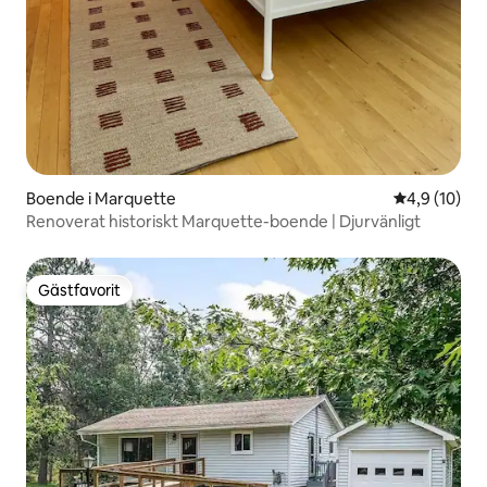
Boende i Marquette
4,9 av 5 i g
4,9 (10)
Renoverat historiskt Marquette-boende | Djurvänligt
Gästfavorit
Gästfavorit