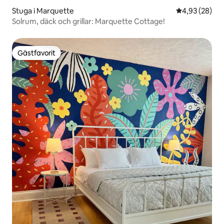
Stuga i Marquette
4,93 av 5 i g
4,93 (28)
Solrum, däck och grillar: Marquette Cottage!
Gästfavorit
Gästfavorit