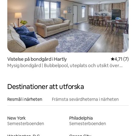
Vistelse på bondgård i Hartly
4,71 av 5 i
4,71 (7)
Mysig bondgård | Bubbelpool, uteplats och utsikt över
betesmark
Destinationer att utforska
Resmål i närheten
Främsta sevärdheterna i närheten
New York
Philadelphia
Semesterboenden
Semesterboenden