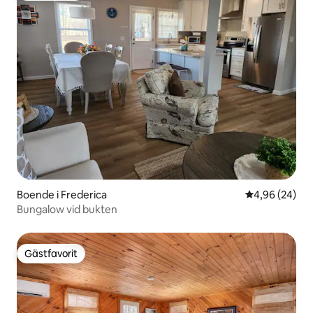
Boende i Frederica
4,96 av 5 i g
4,96 (24)
Bungalow vid bukten
Gästfavorit
Gästfavorit