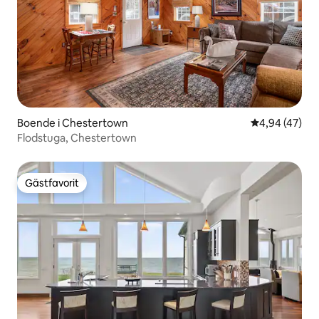
Boende i Chestertown
4,94 av 5 i g
4,94 (47)
Flodstuga, Chestertown
Gästfavorit
Gästfavorit