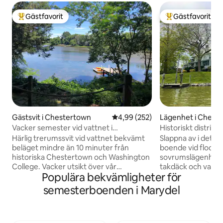
Gästfavorit
Gästfavorit
Populär gästfavorit
Populär gästfavor
Gästsvit i Chestertown
4,99 av 5 i genomsnittligt bety
4,99 (252)
Lägenhet i Chest
Vacker semester vid vattnet i
Historiskt distrikt 
Chestertown
Lägenhet
Härlig trerumssvit vid vattnet bekvämt
Slappna av i detta
beläget mindre än 10 minuter från
boende vid floden. Tredje våningen, 
historiska Chestertown och Washington
sovrumslägenhet 
College. Vacker utsikt över vår
takdäck och vacker
Populära bekvämligheter för
tidvattenbäck, fullt utrustat kök,
Chesterfloden. Bel
skogsklädd tomt, lugnt grannskap,
gata på vattnet, m
semesterboenden i Marydel
fågelskådning, kajakpaddling, utmärkt
historiska distrik
cykling och löpning. Vänliga husdjur
bekvämlighet och integ
(inomhuskatter och hundar som kan
promenad till allt