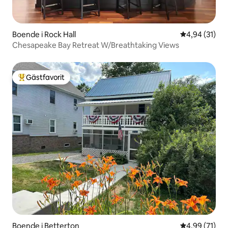
Boende i Rock Hall
4,94 av 5 i g
4,94 (31)
Chesapeake Bay Retreat W/Breathtaking Views
Gästfavorit
Populär gästfavorit
Boende i Betterton
4,99 av 5 i g
4,99 (71)