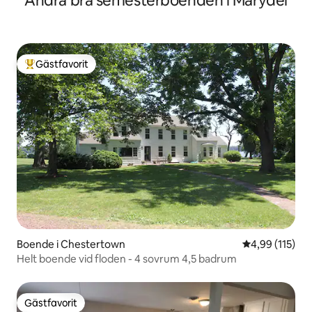
Andra bra semesterboenden i Marydel
Gästfavorit
Populär gästfavorit
Boende i Chestertown
4,99 av 5 i ge
4,99 (115)
Helt boende vid floden - 4 sovrum 4,5 badrum
Gästfavorit
Gästfavorit