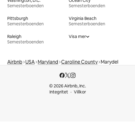
Washington, D.C.
Ocean City
Semesterboenden
Semesterboenden
Pittsburgh
Virginia Beach
Semesterboenden
Semesterboenden
Raleigh
Visa mer
Semesterboenden
Airbnb
USA
Maryland
Caroline County
Marydel
© 2026 Airbnb, Inc.
Integritet
Villkor