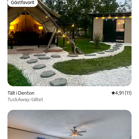
Gästfavorit
Gästfavorit
Tält i Denton
4,91 av 5 i 
4,91 (11)
TuckAway-tältet