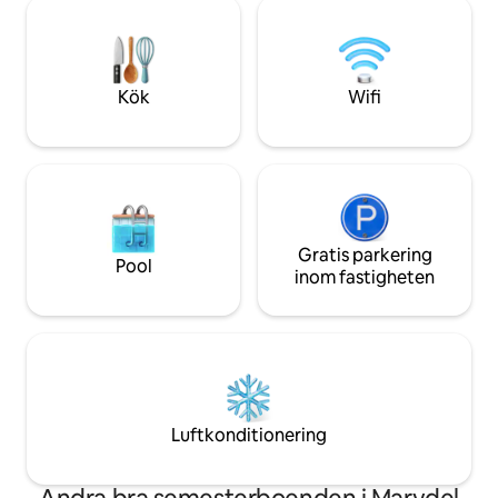
dela gården med oss och vår hund) är
erbjuda. Parkering på gatan. Kajaker
välkomna. Vi donerar en del av
eller kanot tillgäng
intäkterna till Kent Attainable Housing,
med dina egna. Njut av kaffe och
Animal Care Shelter of Kent County eller
soluppgång från d
ShoreRivers conservation – ditt val.
INGEN STÄDNING
Kök
Wifi
Gratis parkering
Pool
inom fastigheten
Luftkonditionering