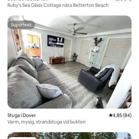
Ruby's Sea Glass Cottage nära Betterton Beach
Superhost
Superhost
Stuga i Dover
4,85 av 5 i g
4,85 (84)
Varm, mysig, strandstuga vid bukten