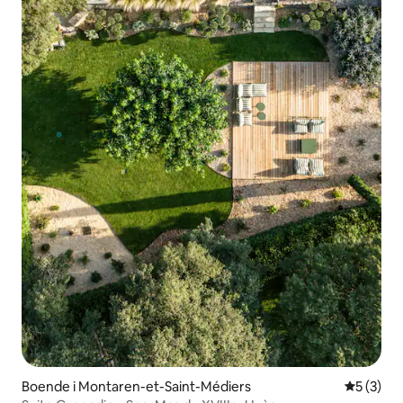
Boende i Montaren-et-Saint-Médiers
5 av 5 i 
5 (3)