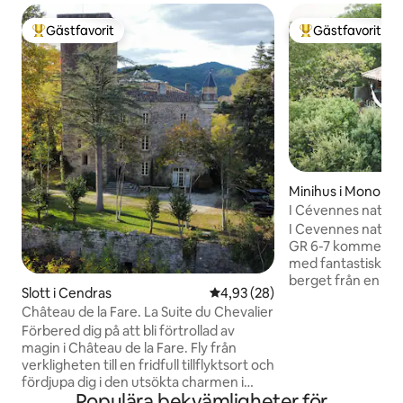
Gästfavorit
Gästfavorit
Populär gästfavorit
Populär gästfavor
Minihus i Monoble
I Cévennes nationa
I Cevennes nation
GR 6-7 kommer du 
med fantastisk uts
berget från en st
Slott i Cendras
4,93 av 5 i genomsnittligt bet
4,93 (28)
terrass. För en en
Château de la Fare. La Suite du Chevalier
par. Ett stort rum
Förbered dig på att bli förtrollad av
oberoende badrum 
magin i Château de la Fare. Fly från
kök. Internet dygne
verkligheten till en fridfull tillflyktsort och
utrymme för avko
fördjupa dig i den utsökta charmen i
distansarbete. Sän
Populära bekvämligheter för
slottet, som ligger i den härliga
Naturlig pool från m