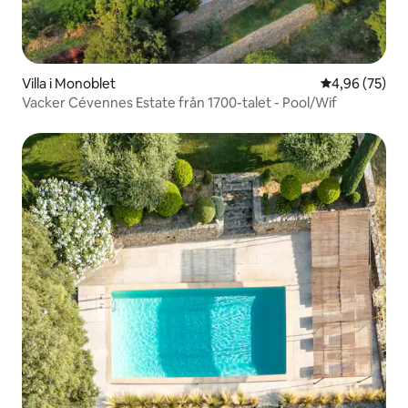
Villa i Monoblet
4,96 av 5 i g
4,96 (75)
Vacker Cévennes Estate från 1700-talet - Pool/Wif