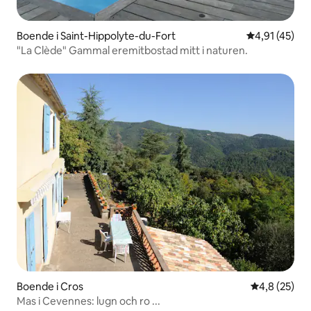
Boende i Saint-Hippolyte-du-Fort
4,91 av 5 i g
4,91 (45)
"La Clède" Gammal eremitbostad mitt i naturen.
Boende i Cros
4,8 av 5 i g
4,8 (25)
Mas i Cevennes: lugn och ro ...