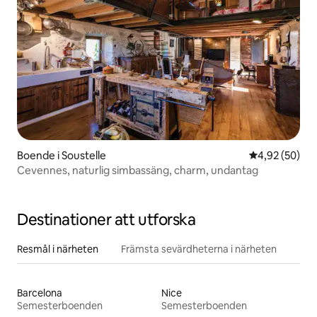
Boende i Soustelle
4,92 av 5 i g
4,92 (50)
Cevennes, naturlig simbassäng, charm, undantag
Destinationer att utforska
Resmål i närheten
Främsta sevärdheterna i närheten
Barcelona
Nice
Semesterboenden
Semesterboenden